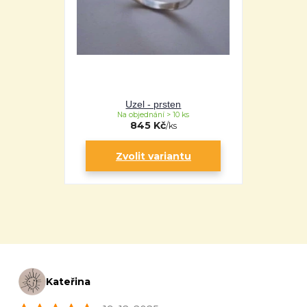
Uzel - prsten
Na objednání > 10 ks
845 Kč
/
ks
Zvolit variantu
Kateřina