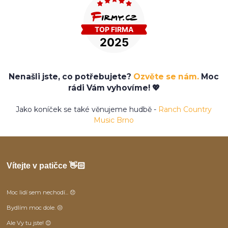
Nenašli jste, co potřebujete?
Ozvěte se nám.
Moc
rádi Vám vyhovíme! 💖
Jako koníček se také věnujeme hudbě -
Ranch Country
Music Brno
Vítejte v patičce 👋🏻
Moc lidí sem nechodí... 😞
Bydlím moc dole. 😒
Ale Vy tu jste! 😊