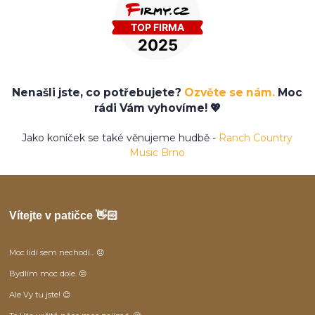
Nenašli jste, co potřebujete?
Ozvěte se nám.
Moc
rádi Vám vyhovíme! 💖
Jako koníček se také věnujeme hudbě -
Ranch Country
Music Brno
Vítejte v patičce 👋🏻
Moc lidí sem nechodí... 😞
Bydlím moc dole. 😒
Ale Vy tu jste! 😊