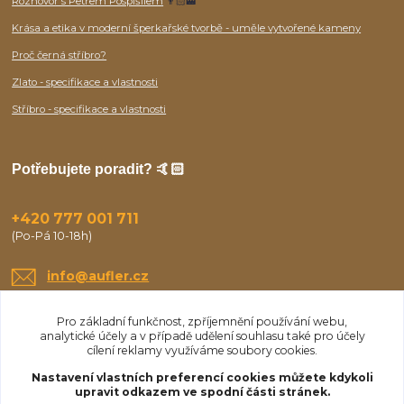
Rozhovor s Petrem Pospíšilem
👨🏻‍🏭
Krása a etika v moderní šperkařské tvorbě - uměle vytvořené kameny
Proč černá stříbro?
Zlato - specifikace a vlastnosti
Stříbro - specifikace a vlastnosti
Potřebujete poradit? 🤙🏻
+420 777 001 711
(Po-Pá 10-18h)
info@aufler.cz
Pro základní funkčnost, zpříjemnění používání webu,
analytické účely a v případě udělení souhlasu také pro účely
cílení reklamy využíváme soubory cookies.
Nastavení vlastních preferencí cookies můžete kdykoli
upravit odkazem ve spodní části stránek.