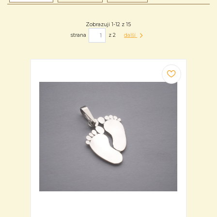
Zobrazuji 1-12 z 15
strana
z 2
další