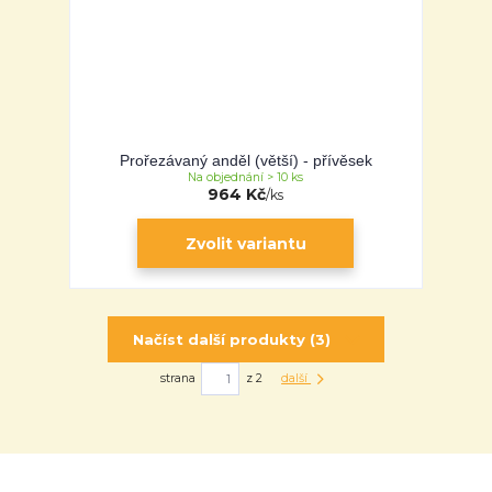
Prořezávaný anděl (větší) - přívěsek
Na objednání > 10 ks
964 Kč
/
ks
Zvolit variantu
Načíst další produkty (3)
strana
z 2
další