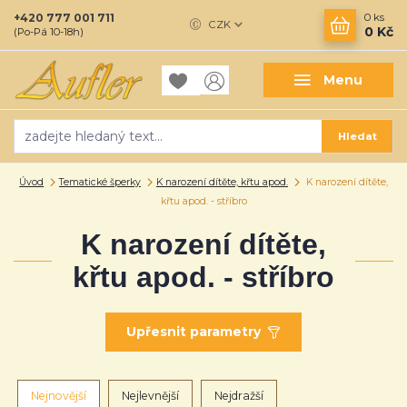
+420 777 001 711
0
ks
CZK
0 Kč
(Po-Pá 10-18h)
Menu
Hledat
Úvod
Tematické šperky
K narození dítěte, křtu apod.
K narození dítěte,
křtu apod. - stříbro
K narození dítěte,
křtu apod. - stříbro
Upřesnit parametry
Nejnovější
Nejlevnější
Nejdražší