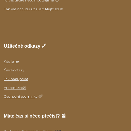
To Vás určitě něco moc zajímá. 🧐
Tak Vás nebudu už rušit. Mějte se! 🫶
Užitečné odkazy 🔗
Kdo jsme
Časté dotazy
Jak nakupovat
Vracení zboží
Obchodní podmínky
😴
Máte čas si něco přečíst? 📰