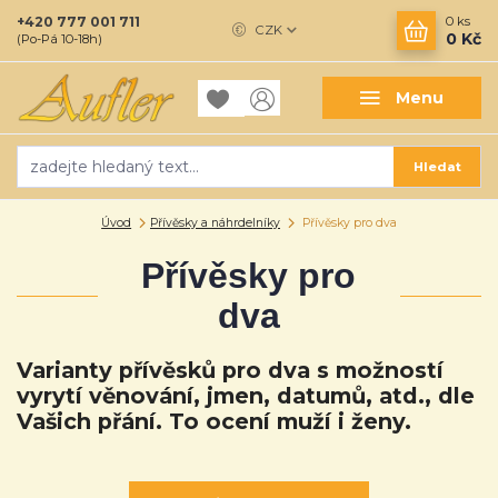
+420 777 001 711
0
ks
CZK
0 Kč
(Po-Pá 10-18h)
Menu
Hledat
Úvod
Přívěsky a náhrdelníky
Přívěsky pro dva
Přívěsky pro
dva
Varianty přívěsků pro dva s možností
vyrytí věnování, jmen, datumů, atd., dle
Vašich přání. To ocení muží i ženy.