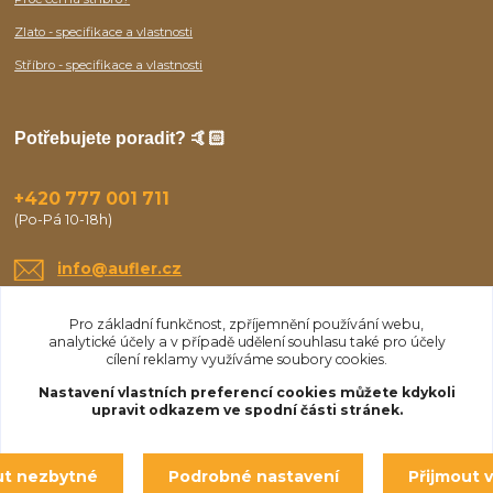
Zlato - specifikace a vlastnosti
Stříbro - specifikace a vlastnosti
Potřebujete poradit? 🤙🏻
+420 777 001 711
(Po-Pá 10-18h)
info@aufler.cz
Pro základní funkčnost, zpříjemnění používání webu,
analytické účely a v případě udělení souhlasu také pro účely
cílení reklamy využíváme soubory cookies.
Nastavení vlastních preferencí cookies můžete kdykoli
upravit odkazem ve spodní části stránek.
Upravit sběr cookies.
ut nezbytné
Podrobné nastavení
Přijmout 