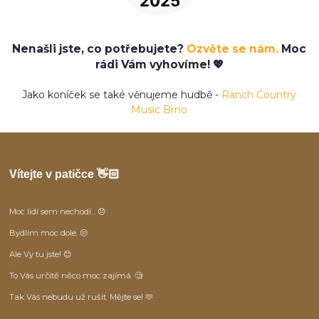
Nenašli jste, co potřebujete?
Ozvěte se nám.
Moc
rádi Vám vyhovíme! 💖
Jako koníček se také věnujeme hudbě -
Ranch Country
Music Brno
Vítejte v patičce 👋🏻
Moc lidí sem nechodí... 😞
Bydlím moc dole. 😒
Ale Vy tu jste! 😊
To Vás určitě něco moc zajímá. 🧐
Tak Vás nebudu už rušit. Mějte se! 🫶