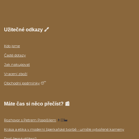
Užitečné odkazy 🔗
Kdo jsme
Časté dotazy
Jak nakupovat
Vracení zboží
Obchodní podmínky
😴
Máte čas si něco přečíst? 📰
Rozhovor s Petrem Pospíšilem
👨🏻‍🏭
Krása a etika v moderní šperkařské tvorbě - uměle vytvořené kameny
Proč černá stříbro?