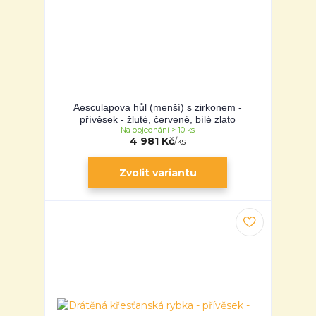
Aesculapova hůl (menší) s zirkonem -
přívěsek - žluté, červené, bílé zlato
Na objednání > 10 ks
4 981 Kč
/
ks
Zvolit variantu