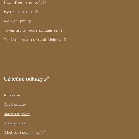
Moc lidí sem nechodí... 😞
Bydlím moc dole. 😒
Ale Vy tu jste! 😊
To Vás určitě něco moc zajímá. 🧐
Tak Vás nebudu už rušit. Mějte se! 🫶
Užitečné odkazy 🔗
Kdo jsme
Časté dotazy
Jak nakupovat
Vracení zboží
Obchodní podmínky
😴