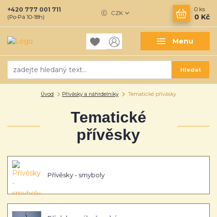
+420 777 001 711
0
ks
CZK
0 Kč
(Po-Pá 10-18h)
Menu
Hledat
Úvod
Přívěsky a náhrdelníky
Tematické přívěsky
Tematické
přívěsky
Přívěsky - smyboly