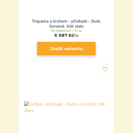
Triquetra s kruhem - přívěsek - žluté,
červené, bílé zlato
Na objednání > 10 ks
6 987 Kč
/
ks
Zvolit variantu