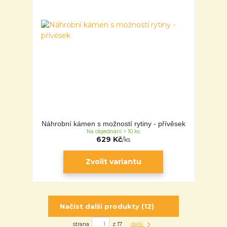
Náhrobní kámen s možností rytiny - přívěsek
Na objednání > 10 ks
629 Kč
/
ks
Zvolit variantu
Načíst další produkty (12)
strana
z 17
další