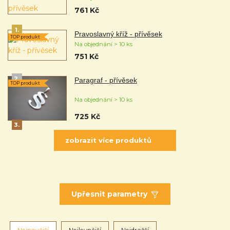
761 Kč
1.
Pravoslavný kříž - přívěsek
TOP produkt
Na objednání > 10 ks
751 Kč
2.
Paragraf - přívěsek
TOP produkt
Na objednání > 10 ks
725 Kč
3.
zobrazit více produktů
Upřesnit parametry