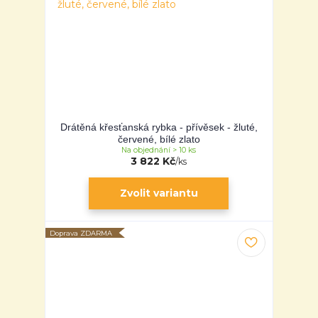
Drátěná křesťanská rybka - přívěsek - žluté,
červené, bílé zlato
Na objednání > 10 ks
3 822 Kč
/
ks
Zvolit variantu
Doprava ZDARMA