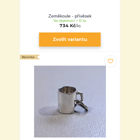
Zeměkoule - přívěsek
Na objednání > 10 ks
734 Kč
/
ks
Zvolit variantu
Novinka