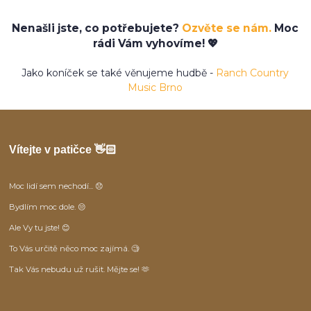
Nenašli jste, co potřebujete?
Ozvěte se nám.
Moc
rádi Vám vyhovíme! 💖
Jako koníček se také věnujeme hudbě -
Ranch Country
Music Brno
Vítejte v patičce 👋🏻
Moc lidí sem nechodí... 😞
Bydlím moc dole. 😒
Ale Vy tu jste! 😊
To Vás určitě něco moc zajímá. 🧐
Tak Vás nebudu už rušit. Mějte se! 🫶