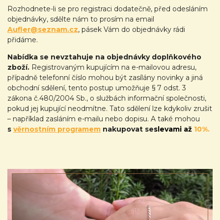
Rozhodnete-li se pro registraci dodatečně, před odesláním
objednávky, sdělte nám to prosím na email
Aufler@seznam.cz
, pásek Vám do objednávky rádi
přidáme.
Nabídka se nevztahuje na objednávky doplňkového
zboží.
Registrovaným kupujícím na e-mailovou adresu,
případně telefonní číslo mohou být zasílány novinky a jiná
obchodní sdělení, tento postup umožňuje § 7 odst. 3
zákona č.480/2004 Sb., o službách informační společnosti,
pokud jej kupující neodmítne. Tato sdělení lze kdykoliv zrušit
– například zasláním e-mailu nebo dopisu. A také mohou
s
věrnostním programem
nakupovat se
slevami až
10%.