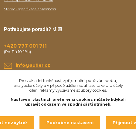
Stříbro - specifikace a vlastnosti
Potřebujete poradit? 🤙🏻
+420 777 001 711
(Po-Pá 10-18h)
info@aufler.cz
Pro základní funkčnost, zpříjemnění používání webu,
analytické účely a v případě udělení souhlasu také pro účely
cílení reklamy využíváme soubory cookies.
Nastavení vlastních preferencí cookies můžete kdykoli
upravit odkazem ve spodní části stránek.
Upravit sběr cookies.
ut nezbytné
Podrobné nastavení
Přijmout 
© Aufler 2025