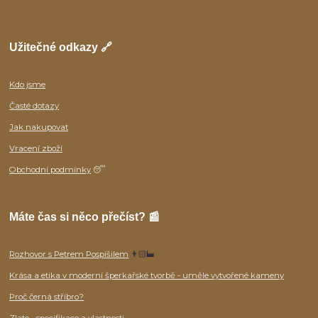
Užitečné odkazy 🔗
Kdo jsme
Časté dotazy
Jak nakupovat
Vracení zboží
Obchodní podmínky
😴
Máte čas si něco přečíst? 📰
Rozhovor s Petrem Pospíšilem
👨🏻‍🏭
Krása a etika v moderní šperkařské tvorbě - uměle vytvořené kameny
Proč černá stříbro?
Zlato - specifikace a vlastnosti