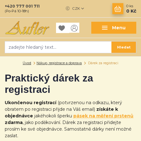
+420 777 001 711
0
ks
CZK
0 Kč
(Po-Pá 10-18h)
Menu
Hledat
Úvod
Nákup, registrace a doprava
Dárek za registraci
Praktický dárek za
registraci
Ukončenou registrací
(potvrzenou na odkazu, který
obratem po registraci přijde na Váš email)
získáte k
objednávce
jakéhokoli šperku
pásek na měření prstenů
zdarma
, jako poděkování. Dárek za registraci přidejte
prosím ke své objednávce. Samostatně dárky není možné
zaslat.