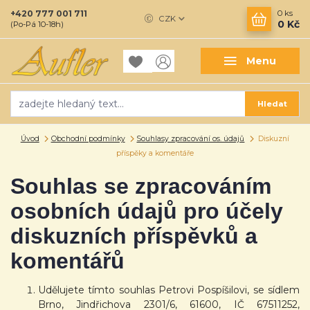
+420 777 001 711
0
ks
CZK
0 Kč
(Po-Pá 10-18h)
Menu
Hledat
Úvod
Obchodní podmínky
Souhlasy zpracování os. údajů
Diskuzní
příspěky a komentáře
Souhlas se zpracováním
osobních údajů pro účely
diskuzních příspěvků a
komentářů
Udělujete tímto souhlas Petrovi Pospíšilovi, se sídlem
Brno, Jindřichova 2301/6, 61600, IČ 67511252,