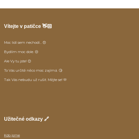
Vítejte v patičce 👋🏻
Moc lidí sem nechodí... 😞
Bydlím moc dole. 😒
Ale Vy tu jste! 😊
To Vás určitě něco moc zajímá. 🧐
Tak Vás nebudu už rušit. Mějte se! 🫶
Užitečné odkazy 🔗
Kdo jsme