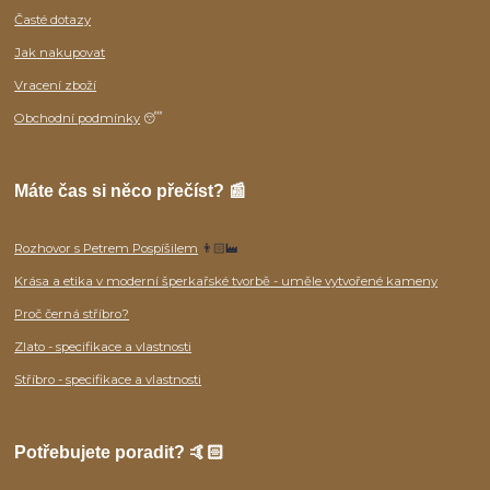
Časté dotazy
Jak nakupovat
Vracení zboží
Obchodní podmínky
😴
Máte čas si něco přečíst? 📰
Rozhovor s Petrem Pospíšilem
👨🏻‍🏭
Krása a etika v moderní šperkařské tvorbě - uměle vytvořené kameny
Proč černá stříbro?
Zlato - specifikace a vlastnosti
Stříbro - specifikace a vlastnosti
Potřebujete poradit? 🤙🏻