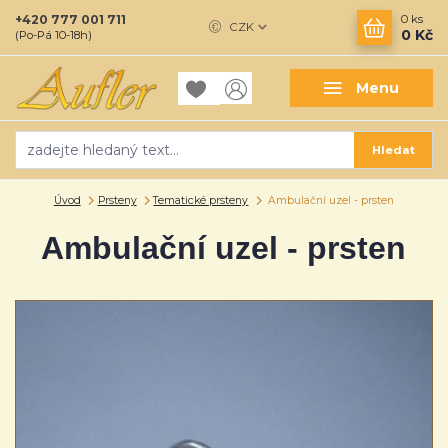
+420 777 001 711
0
ks
CZK
0 Kč
(Po-Pá 10-18h)
Menu
Hledat
Úvod
Prsteny
Tematické prsteny
Ambulační uzel - prsten
Ambulační uzel - prsten