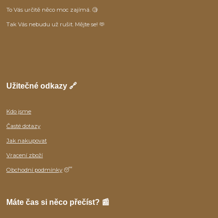
To Vás určitě něco moc zajímá. 🧐
Tak Vás nebudu už rušit. Mějte se! 🫶
Užitečné odkazy 🔗
Kdo jsme
Časté dotazy
Jak nakupovat
Vracení zboží
Obchodní podmínky
😴
Máte čas si něco přečíst? 📰