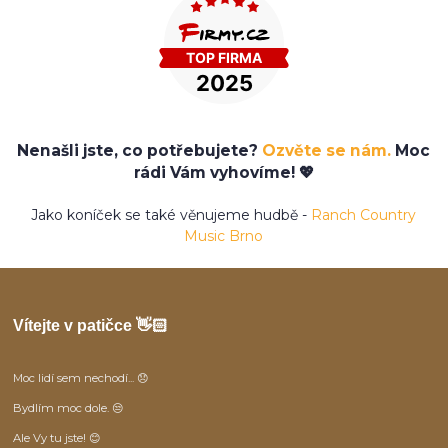
Nenašli jste, co potřebujete?
Ozvěte se nám.
Moc
rádi Vám vyhovíme! 💖
Jako koníček se také věnujeme hudbě -
Ranch Country
Music Brno
Vítejte v patičce 👋🏻
Moc lidí sem nechodí... 😞
Bydlím moc dole. 😒
Ale Vy tu jste! 😊