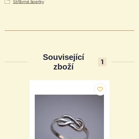
Stříbrné šperky
Související
1
zboží