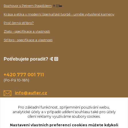
Rozhovor s Petrem Pospíšilem
👨🏻‍🏭
Krása a etika v moderní šperkařské tvorbě - uměle vytvořené kameny
Proč černá stříbro?
Zlato - specifikace a vlastnosti
Stříbro - specifikace a vlastnosti
Potřebujete poradit? 🤙🏻
+420 777 001 711
(Po-Pá 10-18h)
info@aufler.cz
Pro základní funkčnost, zpříjemnění používání webu,
analytické účely a v případě udělení souhlasu také pro účely
cílení reklamy využíváme soubory cookies.
Nastavení vlastních preferencí cookies můžete kdykoli