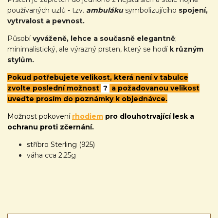
používaných uzlů - tzv.
ambuláku
symbolizujícího
spojení,
vytrvalost a pevnost.
Působí
vyváženě, lehce a současně elegantně
;
minimalistický, ale výrazný prsten, který se hodí
k různým
stylům.
Pokud potřebujete velikost, která není v tabulce
zvolte poslední možnost
?
a požadovanou velikost
uveďte prosím do poznámky k objednávce.
Možnost pokovení
rhodiem
pro dlouhotrvající lesk a
ochranu proti zčernání.
stříbro Sterling (925)
váha cca 2,25g