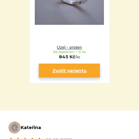
Uzel - prsten
Na objednání > 10 ks
845 Kč
/
ks
Zvolit variantu
Kateřina