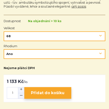
uzlů - tzv. ambuláku symbolizujícího spojení, vytrvalost a pevnost.
Působí vyváženě, lehce a současně elegantně.
celý popis
Dostupnost
Na objednání > 10 ks
Velikost
Rhodium
Nejsme plátci DPH
1 133 Kč
/
ks
Přidat do košíku