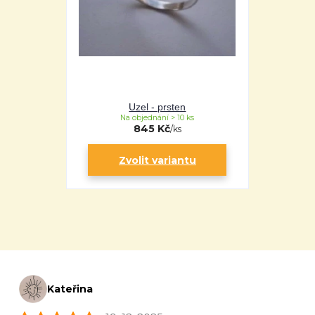
Uzel - prsten
Na objednání > 10 ks
845 Kč
/
ks
Zvolit variantu
Kateřina