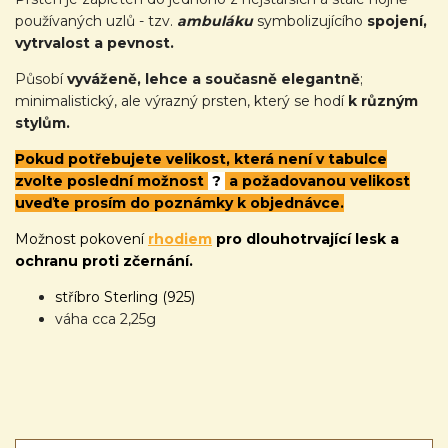
používaných uzlů - tzv.
ambuláku
symbolizujícího
spojení,
vytrvalost a pevnost.
Působí
vyváženě, lehce a současně elegantně
;
minimalistický, ale výrazný prsten, který se hodí
k různým
stylům.
Pokud potřebujete velikost, která není v tabulce
zvolte poslední možnost
?
a požadovanou velikost
uveďte prosím do poznámky k objednávce.
Možnost pokovení
rhodiem
pro dlouhotrvající lesk a
ochranu proti zčernání.
stříbro Sterling (925)
váha cca 2,25g