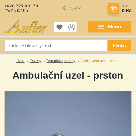
+420 777 001 711
0
ks
CZK
0 Kč
(Po-Pá 10-18h)
Menu
Hledat
Úvod
Prsteny
Tematické prsteny
Ambulační uzel - prsten
Ambulační uzel - prsten