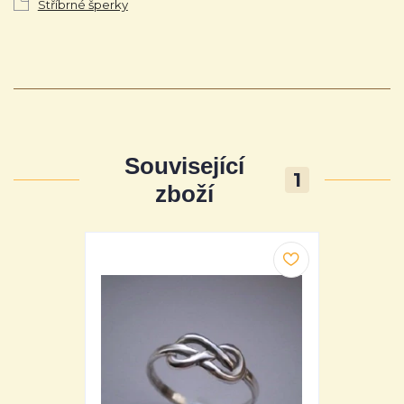
Stříbrné šperky
Související
1
zboží