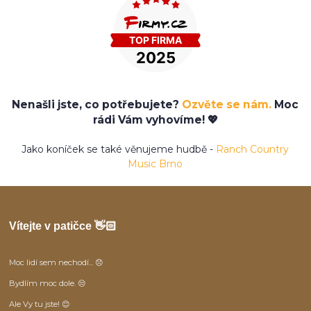
Nenašli jste, co potřebujete?
Ozvěte se nám.
Moc
rádi Vám vyhovíme! 💖
Jako koníček se také věnujeme hudbě -
Ranch Country
Music Brno
Vítejte v patičce 👋🏻
Moc lidí sem nechodí... 😞
Bydlím moc dole. 😒
Ale Vy tu jste! 😊