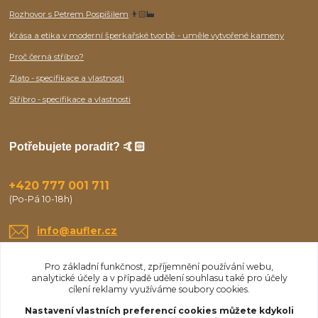
Rozhovor s Petrem Pospíšilem
👨🏻‍🏭
Krása a etika v moderní šperkařské tvorbě - uměle vytvořené kameny
Proč černá stříbro?
Zlato - specifikace a vlastnosti
Stříbro - specifikace a vlastnosti
Potřebujete poradit? 🤙🏻
+420 777 001 711
(Po-Pá 10-18h)
info@aufler.cz
Pro základní funkčnost, zpříjemnění používání webu,
analytické účely a v případě udělení souhlasu také pro účely
cílení reklamy využíváme soubory cookies.
Nastavení vlastních preferencí cookies můžete kdykoli