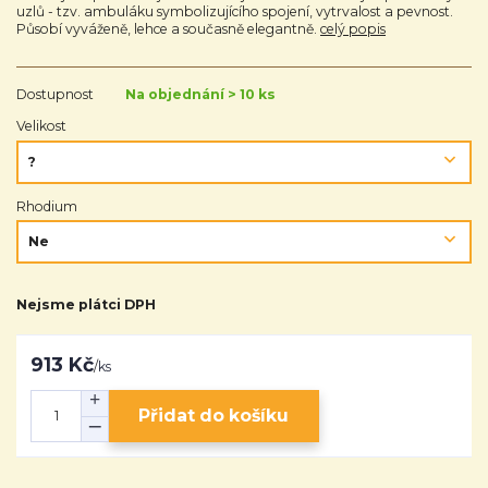
uzlů - tzv. ambuláku symbolizujícího spojení, vytrvalost a pevnost.
Působí vyváženě, lehce a současně elegantně.
celý popis
Dostupnost
Na objednání > 10 ks
Velikost
Rhodium
Nejsme plátci DPH
913 Kč
/
ks
Přidat do košíku