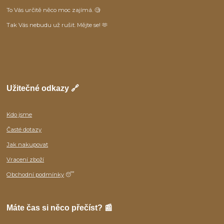
To Vás určitě něco moc zajímá. 🧐
Tak Vás nebudu už rušit. Mějte se! 🫶
Užitečné odkazy 🔗
Kdo jsme
Časté dotazy
Jak nakupovat
Vracení zboží
Obchodní podmínky
😴
Máte čas si něco přečíst? 📰