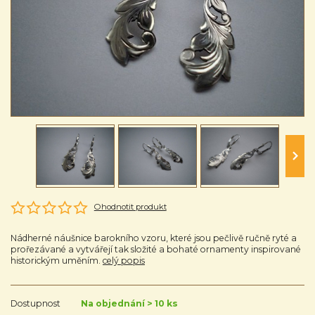
Ohodnotit produkt
Nádherné náušnice barokního vzoru, které jsou pečlivě ručně ryté a
prořezávané a vytvářejí tak složité a bohaté ornamenty inspirované
historickým uměním.
celý popis
Dostupnost
Na objednání > 10 ks