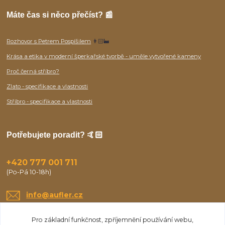
Máte čas si něco přečíst? 📰
Rozhovor s Petrem Pospíšilem
👨🏻‍🏭
Krása a etika v moderní šperkařské tvorbě - uměle vytvořené kameny
Proč černá stříbro?
Zlato - specifikace a vlastnosti
Stříbro - specifikace a vlastnosti
Potřebujete poradit? 🤙🏻
+420 777 001 711
(Po-Pá 10-18h)
info@aufler.cz
Pro základní funkčnost, zpříjemnění používání webu,