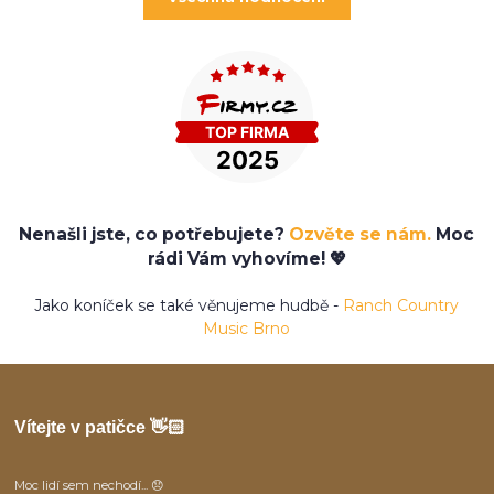
Nenašli jste, co potřebujete?
Ozvěte se nám.
Moc
rádi Vám vyhovíme! 💖
Jako koníček se také věnujeme hudbě -
Ranch Country
Music Brno
Vítejte v patičce 👋🏻
Moc lidí sem nechodí... 😞