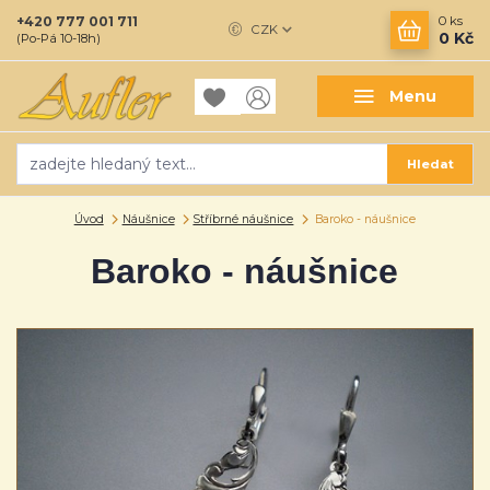
+420 777 001 711
0
ks
CZK
0 Kč
(Po-Pá 10-18h)
Menu
Hledat
Úvod
Náušnice
Stříbrné náušnice
Baroko - náušnice
Baroko - náušnice