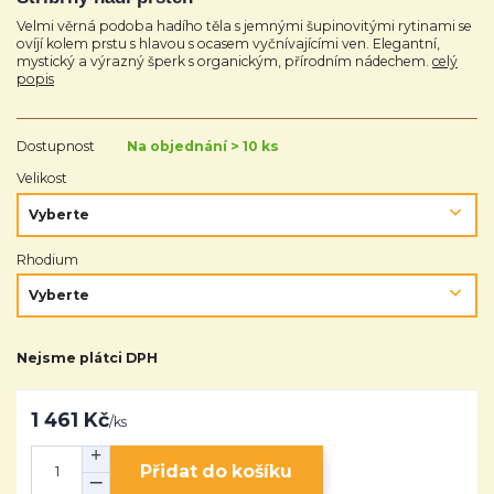
Velmi věrná podoba hadího těla s jemnými šupinovitými rytinami se
ovíjí kolem prstu s hlavou s ocasem vyčnívajícími ven. Elegantní,
mystický a výrazný šperk s organickým, přírodním nádechem.
celý
popis
Dostupnost
Na objednání > 10 ks
Velikost
Rhodium
Nejsme plátci DPH
1 461 Kč
/
ks
Přidat do košíku