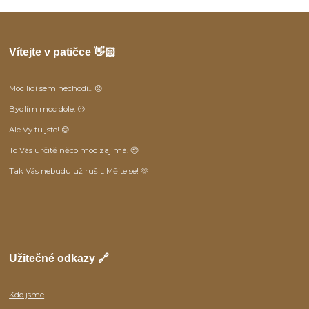
Vítejte v patičce 👋🏻
Moc lidí sem nechodí... 😞
Bydlím moc dole. 😒
Ale Vy tu jste! 😊
To Vás určitě něco moc zajímá. 🧐
Tak Vás nebudu už rušit. Mějte se! 🫶
Užitečné odkazy 🔗
Kdo jsme