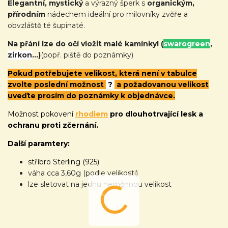
Elegantní, mystický
a výrazný šperk s
organickým,
přírodním
nádechem ideální pro milovníky zvěře a
obvzláště té šupinaté.
Na přání lze do očí vložit malé kamínky!
(
swarogreen
,
zirkon
...)
(popř. piště do poznámky)
Pokud potřebujete velikost, která není v tabulce
zvolte poslední možnost
?
a požadovanou velikost
uveďte prosím do poznámky k objednávce.
Možnost pokovení
rhodiem
pro dlouhotrvající lesk a
ochranu proti zčernání.
Další paramtery:
stříbro Sterling (925)
váha cca 3,60g (podle velikosti)
lze sletovat na jednu neměnnou velikost