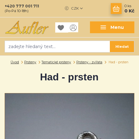
+420 777 001 711
0
ks
CZK
0 Kč
(Po-Pá 10-18h)
Menu
Hledat
Úvod
Prsteny
Tematické prsteny
Prsteny - zvířata
Had - prsten
Had - prsten