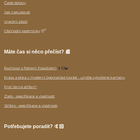
Časté dotazy
Jak nakupovat
Vracení zboží
Obchodní podmínky
😴
Máte čas si něco přečíst? 📰
Rozhovor s Petrem Pospíšilem
👨🏻‍🏭
Krása a etika v moderní šperkařské tvorbě - uměle vytvořené kameny
Proč černá stříbro?
Zlato - specifikace a vlastnosti
Stříbro - specifikace a vlastnosti
Potřebujete poradit? 🤙🏻