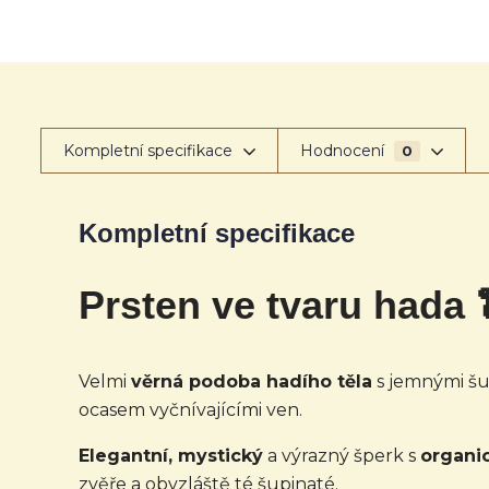
Kompletní specifikace
Hodnocení
0
Kompletní specifikace
Prsten ve tvaru hada 
Velmi
věrná podoba hadího těla
s jemnými šu
ocasem vyčnívajícími ven.
Elegantní, mystický
a výrazný šperk s
organi
zvěře a obvzláště té šupinaté.