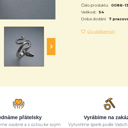
Číslo produktu:
0086-1
Velikost:
54
Doba dodání:
7 pracov
Do oblíbených
ednáme přátelsky
Vyrábíme na zaká
me osobně a s úctou ke svým
Vytvoříme šperk podle Vašich 