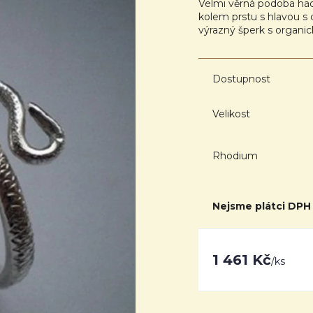
Velmi věrná podoba hadí
kolem prstu s hlavou s 
výrazný šperk s organ
Dostupnost
Velikost
Rhodium
Nejsme plátci DPH
1 461 Kč
/
ks