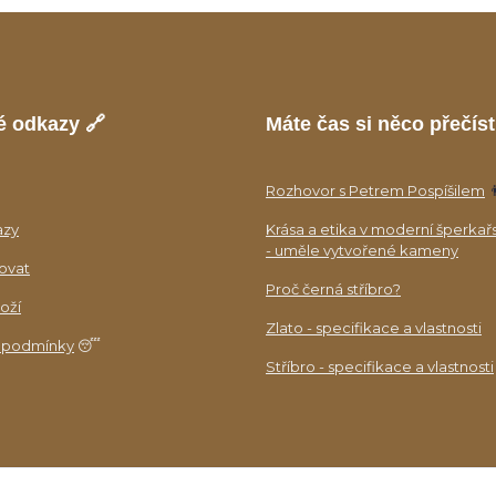
é odkazy 🔗
Máte čas si něco přečíst
Rozhovor s Petrem Pospíšilem

azy
Krása a etika v moderní šperkař
- uměle vytvořené kameny
ovat
Proč černá stříbro?
oží
Zlato - specifikace a vlastnosti
 podmínky
😴
Stříbro - specifikace a vlastnosti