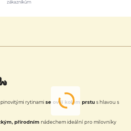
zákazníkům
🐍
pinovitými rytinami
se ovíjí kolem prstu
s hlavou s
ckým, přírodním
nádechem ideální pro milovníky