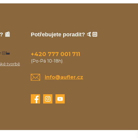
? 📰
Potřebujete poradit? 🤙🏻
🏻‍🏭
+420 777 001 711
(Po-Pá 10-18h)
ské tvorbě
info@aufler.cz