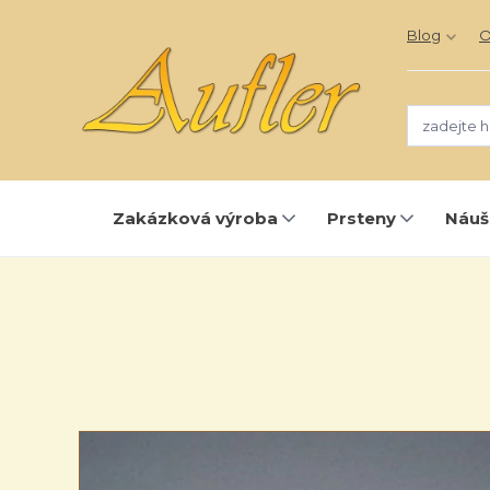
Blog
O
Zakázková výroba
Prsteny
Náuš