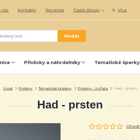
 nás
Kontakty
Recenze
Časté dotazy
Více
Hledat
nice
Přívěsky a náhrdelníky
Tematické šperky
Úvod
Prsteny
Tematické prsteny
Prsteny - zvířata
Had - prsten
Had - prsten
Ohodno