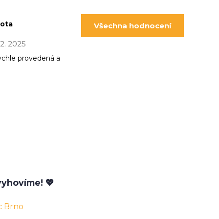
pota
Všechna hodnocení
 12. 2025
ychle provedená a
yhovíme! 💖
c Brno