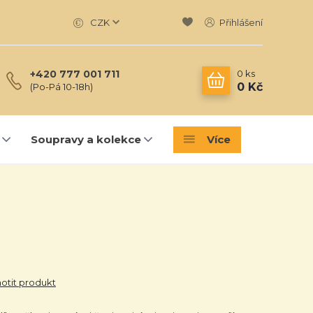
CZK
Přihlášení
0
ks
+420 777 001 711
0 Kč
(Po-Pá 10-18h)
Soupravy a kolekce
Více
tit produkt