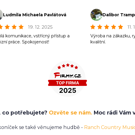
Ludmila Michaela Pavlátová
Dalibor Tram
19. 12. 2025
11.
lá komunikace, vstřícný přístup a
Výroba na zákazku, r
izní práce. Spokojenost!
kvalitní.
e, co potřebujete?
Ozvěte se nám.
Moc rádi Vám v
koníček se také věnujeme hudbě -
Ranch Country Musi