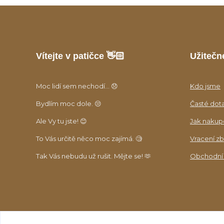
Vítejte v patičce 👋🏻
Užitečn
Moc lidí sem nechodí... 😞
Kdo jsme
Bydlím moc dole. 😒
Časté dot
Ale Vy tu jste! 😊
Jak nakup
To Vás určitě něco moc zajímá. 🧐
Vracení zb
Tak Vás nebudu už rušit. Mějte se! 🫶
Obchodní