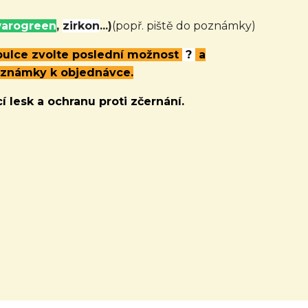
arogreen
,
zirkon
...)
(popř. piště do poznámky)
abulce zvolte poslední možnost
?
a
oznámky k objednávce.
í lesk a ochranu proti zčernání.