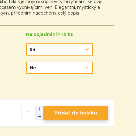
ho těla s jemnými šupinovitými rytinami se ovíjí
ocasem vyčnívajícími ven. Elegantní, mystický a
ickým, přírodním nádechem.
celý popis
Na objednání > 10 ks
Přidat do košíku