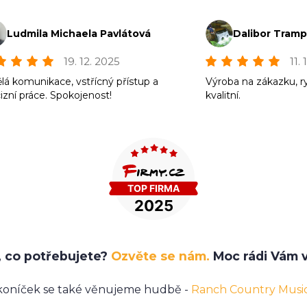
Ludmila Michaela Pavlátová
Dalibor Tram
19. 12. 2025
11.
lá komunikace, vstřícný přístup a
Výroba na zákazku, r
izní práce. Spokojenost!
kvalitní.
e, co potřebujete?
Ozvěte se nám.
Moc rádi Vám v
koníček se také věnujeme hudbě -
Ranch Country Musi