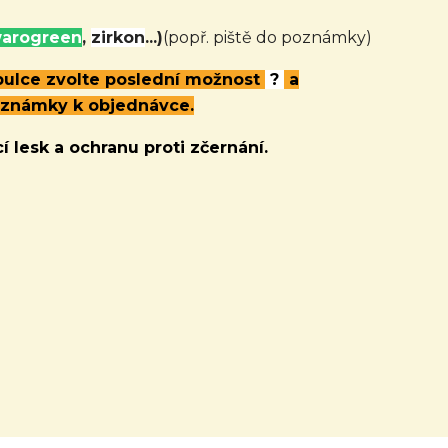
arogreen
,
zirkon
...)
(popř. piště do poznámky)
abulce zvolte poslední možnost
?
a
oznámky k objednávce.
í lesk a ochranu proti zčernání.