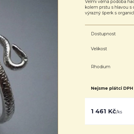
Velmi věrná podoba hadí
kolem prstu s hlavou s 
výrazný šperk s organ
Dostupnost
Velikost
Rhodium
Nejsme plátci DPH
1 461 Kč
/
ks