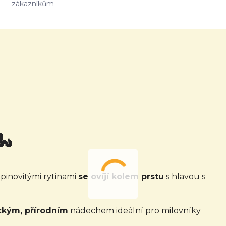
zákazníkům
🐍
pinovitými rytinami
se ovíjí kolem prstu
s hlavou s
ckým, přírodním
nádechem ideální pro milovníky