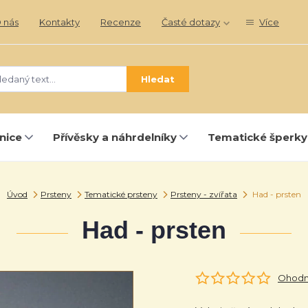
 nás
Kontakty
Recenze
Časté dotazy
Více
Hledat
nice
Přívěsky a náhrdelníky
Tematické šperky
Úvod
Prsteny
Tematické prsteny
Prsteny - zvířata
Had - prsten
Had - prsten
Ohodno