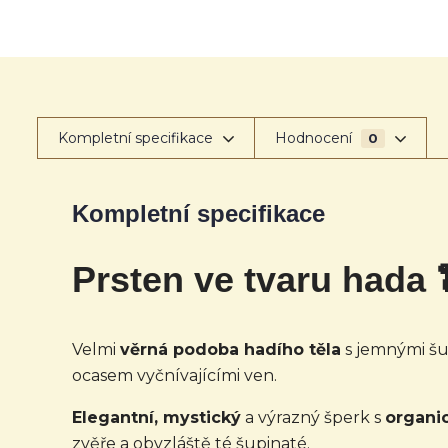
Kompletní specifikace
Hodnocení
0
Kompletní specifikace
Prsten ve tvaru hada 
Velmi
věrná podoba hadího těla
s jemnými šu
ocasem vyčnívajícími ven.
Elegantní, mystický
a výrazný šperk s
organi
zvěře a obvzláště té šupinaté.