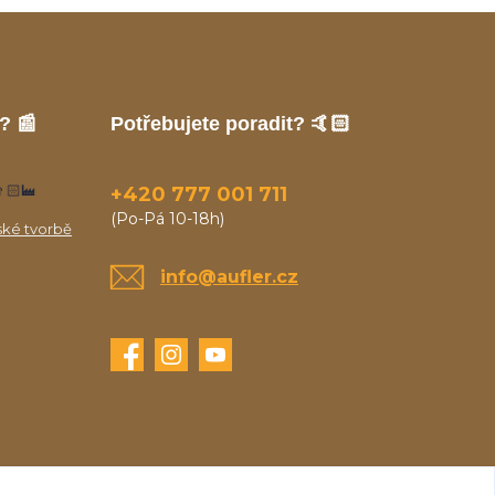
? 📰
Potřebujete poradit? 🤙🏻
🏻‍🏭
+420 777 001 711
(Po-Pá 10-18h)
ské tvorbě
info@aufler.cz