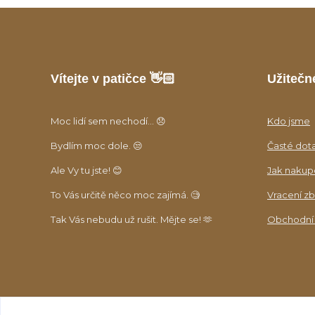
Vítejte v patičce 👋🏻
Užitečn
Moc lidí sem nechodí... 😞
Kdo jsme
Bydlím moc dole. 😒
Časté dot
Ale Vy tu jste! 😊
Jak nakup
To Vás určitě něco moc zajímá. 🧐
Vracení zb
Tak Vás nebudu už rušit. Mějte se! 🫶
Obchodní