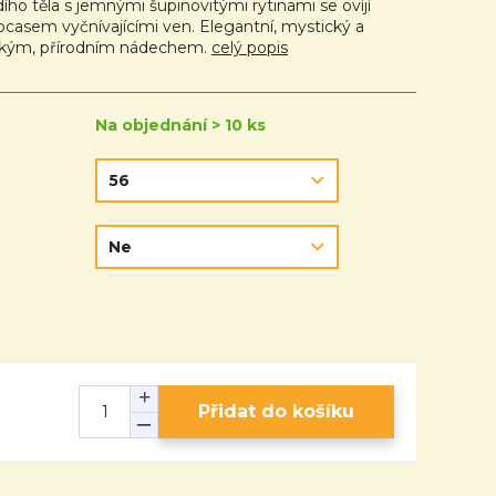
ho těla s jemnými šupinovitými rytinami se ovíjí
ocasem vyčnívajícími ven. Elegantní, mystický a
ickým, přírodním nádechem.
celý popis
Na objednání > 10 ks
Přidat do košíku