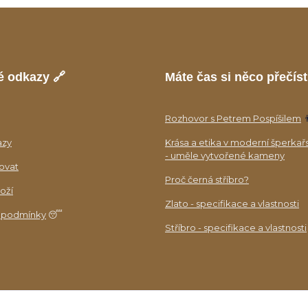
é odkazy 🔗
Máte čas si něco přečíst
Rozhovor s Petrem Pospíšilem

azy
Krása a etika v moderní šperkař
- uměle vytvořené kameny
ovat
Proč černá stříbro?
oží
Zlato - specifikace a vlastnosti
 podmínky
😴
Stříbro - specifikace a vlastnosti