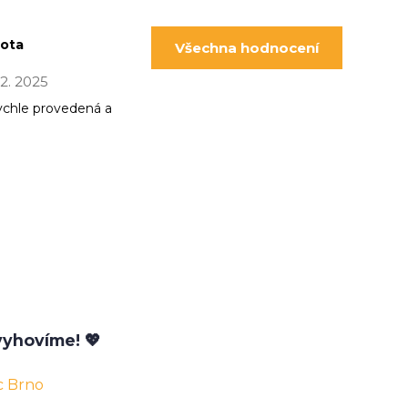
pota
Všechna hodnocení
 12. 2025
ychle provedená a
yhovíme! 💖
c Brno