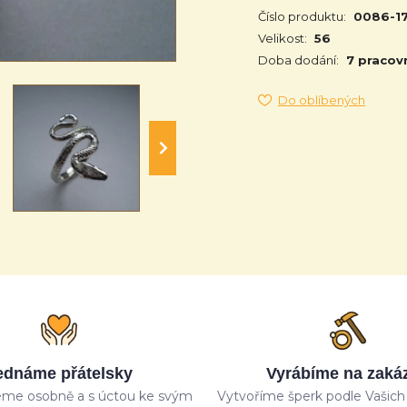
Číslo produktu:
0086-1
Velikost:
56
Doba dodání:
7 pracov
Do oblíbených
ednáme přátelsky
Vyrábíme na zaká
me osobně a s úctou ke svým
Vytvoříme šperk podle Vašich 