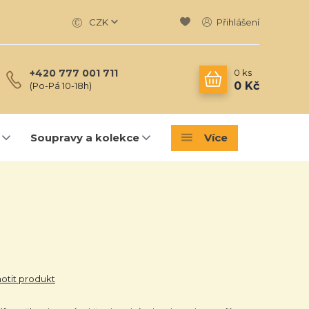
CZK
Přihlášení
0
ks
+420 777 001 711
0 Kč
(Po-Pá 10-18h)
Soupravy a kolekce
Více
tit produkt