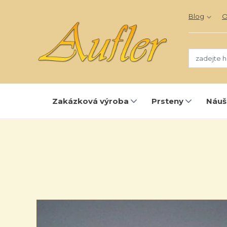
Blog
O
Zakázková výroba
Prsteny
Náuš