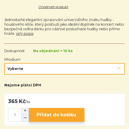
Ohodnotit produkt
Jednoduché elegantní zpracování univerzálního znaku hudby -
houslového klíče, který poslouží jako ideální doplněk na koncert nebo
bezpečná volba dárku pro vášnivé posluchače hudby nebo přímo
hráče.
celý popis
Dostupnost
Na objednání > 10 ks
Rhodium
Nejsme plátci DPH
365 Kč
/
ks
Přidat do košíku