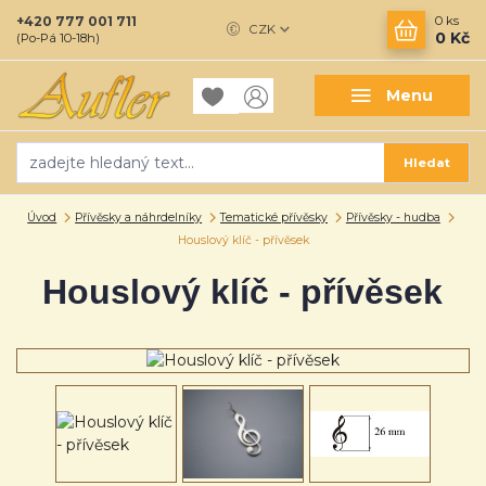
+420 777 001 711
0
ks
CZK
0 Kč
(Po-Pá 10-18h)
Menu
Hledat
Úvod
Přívěsky a náhrdelníky
Tematické přívěsky
Přívěsky - hudba
Houslový klíč - přívěsek
Houslový klíč - přívěsek