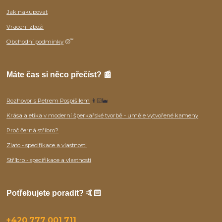
Jak nakupovat
Vracení zboží
Obchodní podmínky
😴
Máte čas si něco přečíst? 📰
Rozhovor s Petrem Pospíšilem
👨🏻‍🏭
Krása a etika v moderní šperkařské tvorbě - uměle vytvořené kameny
Proč černá stříbro?
Zlato - specifikace a vlastnosti
Stříbro - specifikace a vlastnosti
Potřebujete poradit? 🤙🏻
+420 777 001 711