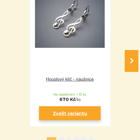
Houslový klíč - náušnice
Housl
Na objednání > 10 ks
Na 
670 Kč
/
ks
Zvolit variantu
Zv