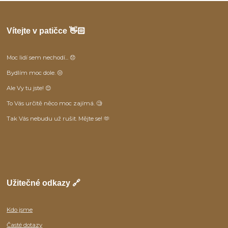
Vítejte v patičce 👋🏻
Moc lidí sem nechodí... 😞
Bydlím moc dole. 😒
Ale Vy tu jste! 😊
To Vás určitě něco moc zajímá. 🧐
Tak Vás nebudu už rušit. Mějte se! 🫶
Užitečné odkazy 🔗
Kdo jsme
Časté dotazy