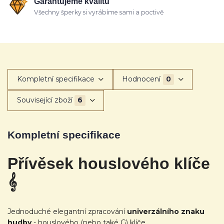
Garantujeme kvalitu
Všechny šperky si vyrábíme sami a poctivě
Kompletní specifikace
Hodnocení
0
Související zboží
6
Kompletní specifikace
Přívěsek houslového klíče
𝄞
Jednoduché elegantní zpracování
univerzálního znaku
hudby
- houslového (nebo také G) klíče.