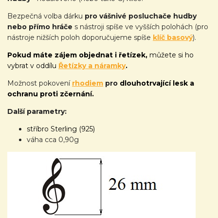
Bezpečná volba dárku
pro vášnivé posluchače hudby
nebo
přímo hráče
s nástroji spíše ve vyšších polohách (pro
nástroje nižších poloh doporučujeme spíše
klíč basový
).
Pokud máte zájem objednat i řetízek,
můžete si ho
vybrat v oddílu
Řetízky a náramky
.
Možnost pokovení
rhodiem
pro
dlouhotrvající lesk a
ochranu proti zčernání.
Další parametry:
stříbro Sterling (925)
váha cca 0,90g