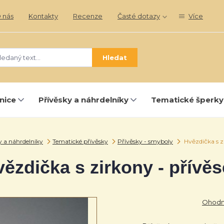
 nás
Kontakty
Recenze
Časté dotazy
Více
Hledat
nice
Přívěsky a náhrdelníky
Tematické šperky
y a náhrdelníky
Tematické přívěsky
Přívěsky - smyboly
Hvězdička s z
ězdička s zirkony - přívě
Ohodno