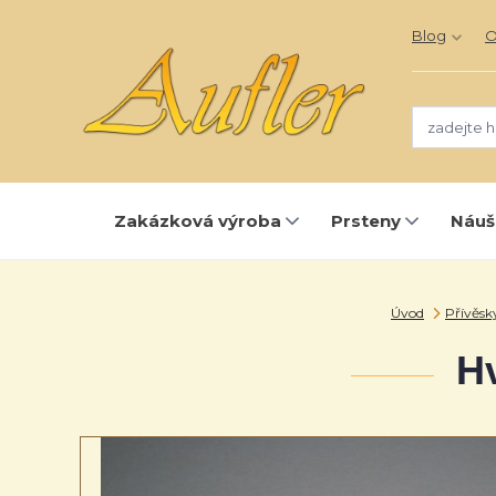
Blog
O
Zakázková výroba
Prsteny
Náuš
Úvod
Přívěsk
Hv