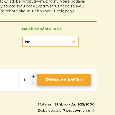
ičky, zdobený třpytivými zirkony, které dodávají
 Vyjádřete svou naději, optimismus nebo zářivou
ím tohoto okouzlujícího šperku.
celý popis
Na objednání > 10 ks
Přidat do košíku
Materiál:
Stříbro - Ag 925/1000
Doba dodání:
7 pracovních dní