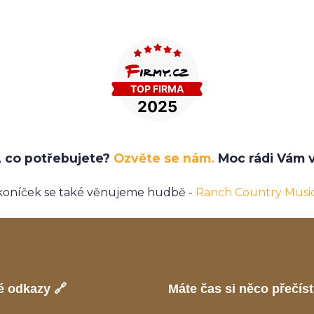
e, co potřebujete?
Ozvěte se nám.
Moc rádi Vám v
koníček se také věnujeme hudbě -
Ranch Country Musi
é odkazy 🔗
Máte čas si něco přečíst