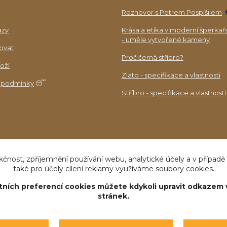
Rozhovor s Petrem Pospíšilem

azy
Krása a etika v moderní šperkař
- uměle vytvořené kameny
ovat
Proč černá stříbro?
oží
Zlato - specifikace a vlastnosti
 podmínky
😴
Stříbro - specifikace a vlastnosti
kčnost, zpříjemnění používání webu, analytické účely a v případě
také pro účely cílení reklamy využíváme soubory cookies.
tních preferencí cookies můžete kdykoli upravit odkazem 
Upravit sběr cookies.
stránek.