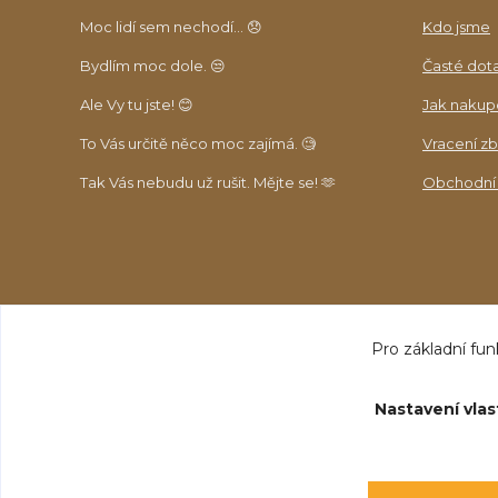
Moc lidí sem nechodí... 😞
Kdo jsme
Bydlím moc dole. 😒
Časté dot
Ale Vy tu jste! 😊
Jak nakup
To Vás určitě něco moc zajímá. 🧐
Vracení zb
Tak Vás nebudu už rušit. Mějte se! 🫶
Obchodní
Pro základní fun
Nastavení vlas