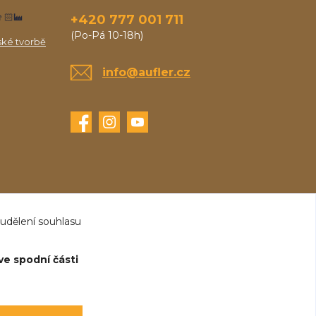
🏻‍🏭
+420 777 001 711
(Po-Pá 10-18h)
ské tvorbě
info@aufler.cz
 udělení souhlasu
ve spodní části