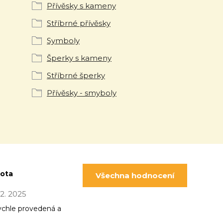
Přívěsky s kameny
Stříbrné přívěsky
Symboly
Šperky s kameny
Stříbrné šperky
Přívěsky - smyboly
pota
Všechna hodnocení
 12. 2025
ychle provedená a