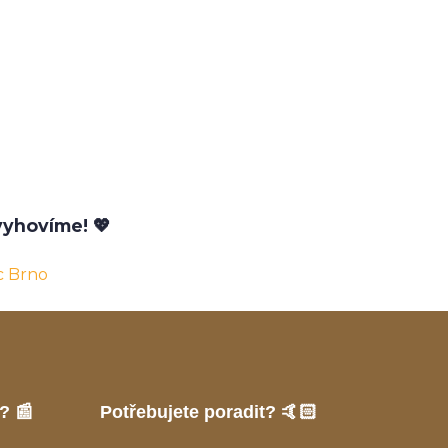
yhovíme! 💖
c Brno
? 📰
Potřebujete poradit? 🤙🏻