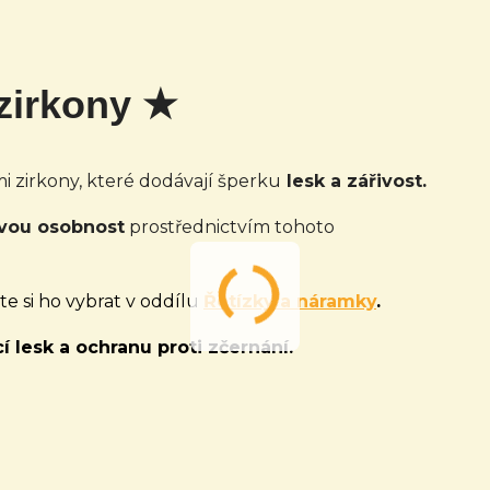
 zirkony ★
i zirkony, které dodávají šperku
lesk a zářivost.
ivou osobnost
prostřednictvím tohoto
e si ho vybrat v oddílu
Řetízky a náramky
.
í lesk a ochranu proti zčernání.