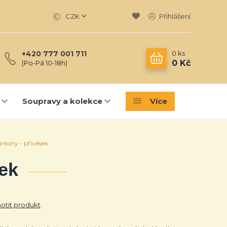
CZK
Přihlášení
0
ks
+420 777 001 711
0 Kč
(Po-Pá 10-18h)
Soupravy a kolekce
Více
irkony - přívěsek
sek
tit produkt