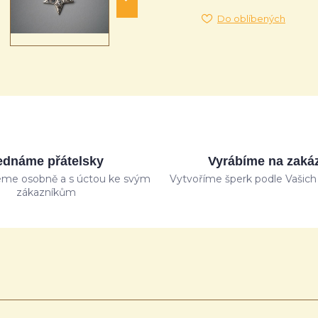
Do oblíbených
ednáme přátelsky
Vyrábíme na zaká
me osobně a s úctou ke svým
Vytvoříme šperk podle Vašich 
zákazníkům