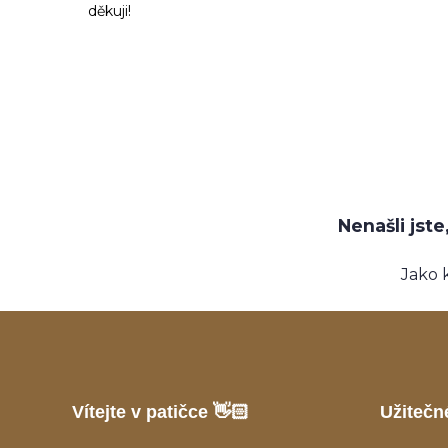
děkuji!
Nenašli jst
Jako 
Vítejte v patičce 👋🏻
Užitečn