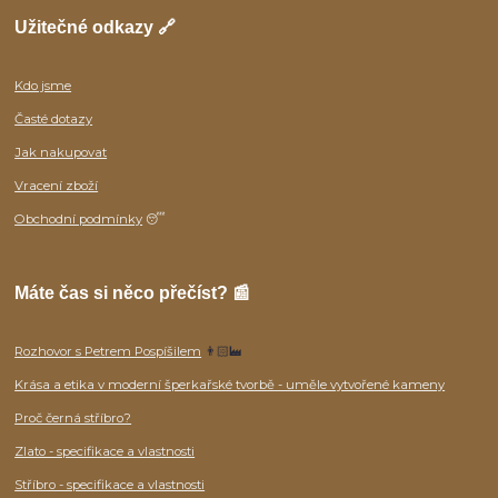
Užitečné odkazy 🔗
Kdo jsme
Časté dotazy
Jak nakupovat
Vracení zboží
Obchodní podmínky
😴
Máte čas si něco přečíst? 📰
Rozhovor s Petrem Pospíšilem
👨🏻‍🏭
Krása a etika v moderní šperkařské tvorbě - uměle vytvořené kameny
Proč černá stříbro?
Zlato - specifikace a vlastnosti
Stříbro - specifikace a vlastnosti