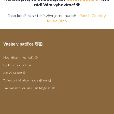
rádi Vám vyhovíme! 💖
Jako koníček se také věnujeme hudbě -
Ranch Country
Music Brno
Vítejte v patičce 👋🏻
Moc lidí sem nechodí... 😞
Bydlím moc dole. 😒
Ale Vy tu jste! 😊
To Vás určitě něco moc zajímá. 🧐
Tak Vás nebudu už rušit. Mějte se! 🫶