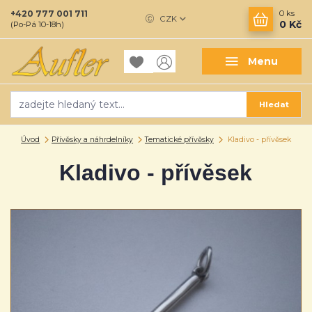
+420 777 001 711
0
ks
CZK
0 Kč
(Po-Pá 10-18h)
Menu
Hledat
Úvod
Přívěsky a náhrdelníky
Tematické přívěsky
Kladivo - přívěsek
Kladivo - přívěsek