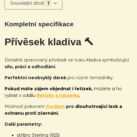
Související zboží
1
Kompletní specifikace
Přívěsek kladiva 🔨
Detailně zpracovaný přívěsek ve tvaru kladiva symbolizující
sílu, práci a odhodlání.
Perfektní neobvyklý dárek
pro různé řemeslníky.
Pokud máte zájem objednat i řetízek,
můžete si ho
vybrat v oddílu
Řetízky a náramky
.
Možnost pokovení
rhodiem
pro
dlouhotrvající lesk a
ochranu proti zčernání.
Další parametry:
stříbro Sterling (925)