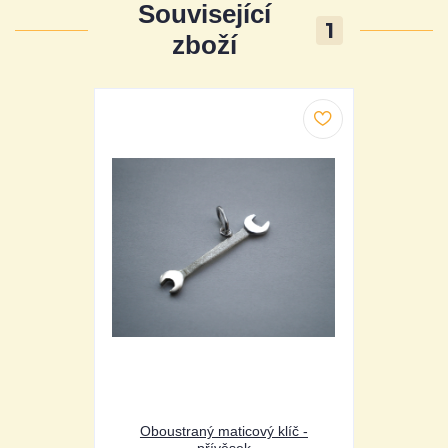
Související
1
zboží
Oboustraný maticový klíč -