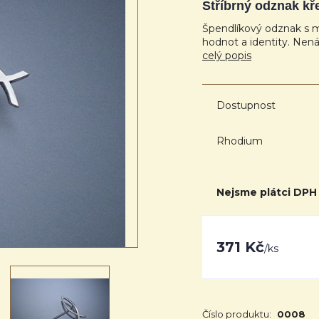
Stříbrný odznak kř
Špendlíkový odznak s mo
hodnot a identity. Ne
celý popis
Dostupnost
Rhodium
Nejsme plátci DPH
371 Kč
/
ks
Číslo produktu:
0008