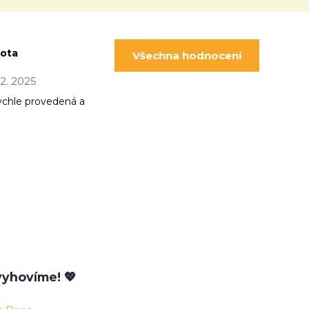
pota
Všechna hodnocení
 12. 2025
ychle provedená a
yhovíme! 💖