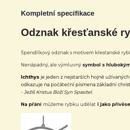
Kompletní specifikace
Odznak křesťanské r
Špendlíkový odznak s motivem křesťanské rybk
Nenápadný, ale výmluvný
symbol s hluboký
Ichthys
je jeden z nejstarších hojně užívanýc
odkazuje na počáteční písmena základní chris
-
Ježíš Kristus Boží Syn Spasitel.
Na přání
můžeme rybku udělat
i jako přívěs