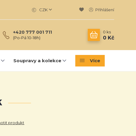
CZK
Přihlášení
0
ks
+420 777 001 711
0 Kč
(Po-Pá 10-18h)
Soupravy a kolekce
Více
k
tit produkt