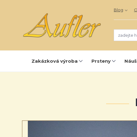
Blog
O
Zakázková výroba
Prsteny
Náuš