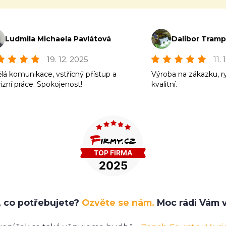
Ludmila Michaela Pavlátová
Dalibor Tram
19. 12. 2025
11.
lá komunikace, vstřícný přístup a
Výroba na zákazku, r
izní práce. Spokojenost!
kvalitní.
e, co potřebujete?
Ozvěte se nám.
Moc rádi Vám v