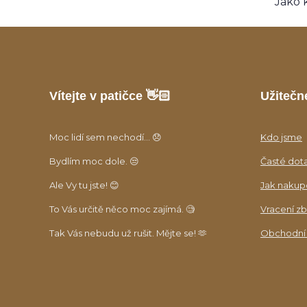
Jako 
Vítejte v patičce 👋🏻
Užitečn
Moc lidí sem nechodí... 😞
Kdo jsme
Bydlím moc dole. 😒
Časté dot
Ale Vy tu jste! 😊
Jak nakup
To Vás určitě něco moc zajímá. 🧐
Vracení zb
Tak Vás nebudu už rušit. Mějte se! 🫶
Obchodní