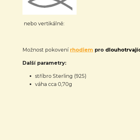
nebo vertikálně:
Možnost pokovení
rhodiem
pro
dlouhotrvajíc
Další parametry:
stříbro Sterling (925)
váha cca 0,70g