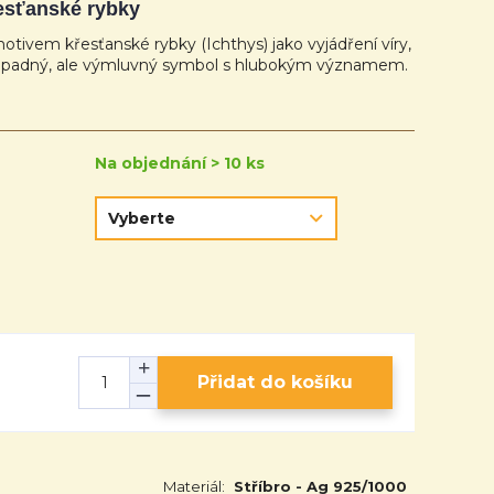
esťanské rybky
tivem křesťanské rybky (Ichthys) jako vyjádření víry,
nápadný, ale výmluvný symbol s hlubokým významem.
Na objednání > 10 ks
Přidat do košíku
Materiál:
Stříbro - Ag 925/1000