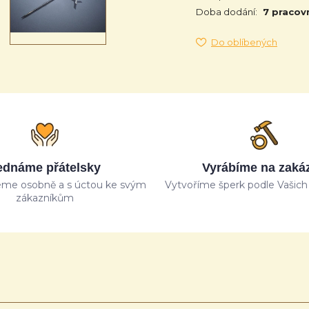
Doba dodání:
7 pracov
Do oblíbených
ednáme přátelsky
Vyrábíme na zaká
me osobně a s úctou ke svým
Vytvoříme šperk podle Vašich 
zákazníkům