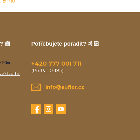
c Brno
? 📰
Potřebujete poradit? 🤙🏻
🏻‍🏭
+420 777 001 711
(Po-Pá 10-18h)
ské tvorbě
info@aufler.cz