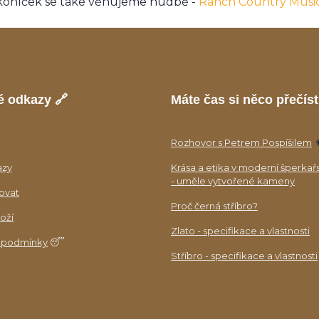
koníček se také věnujeme hudbě -
Ranch Country Musi
é odkazy 🔗
Máte čas si něco přečíst
Rozhovor s Petrem Pospíšilem

azy
Krása a etika v moderní šperkař
- uměle vytvořené kameny
ovat
Proč černá stříbro?
oží
Zlato - specifikace a vlastnosti
 podmínky
😴
Stříbro - specifikace a vlastnosti