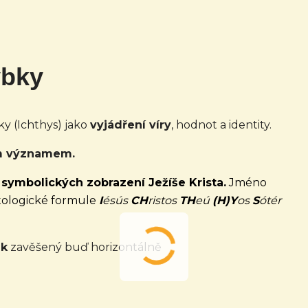
ybky
y (Ichthys) jako
vyjádření víry
, hodnot a identity.
m významem.
h
symbolických zobrazení Ježíše Krista.
Jméno
tologické formule
I
ésús
CH
ristos
TH
eú
(H)Y
os
S
ótér
ek
zavěšený buď horizontálně