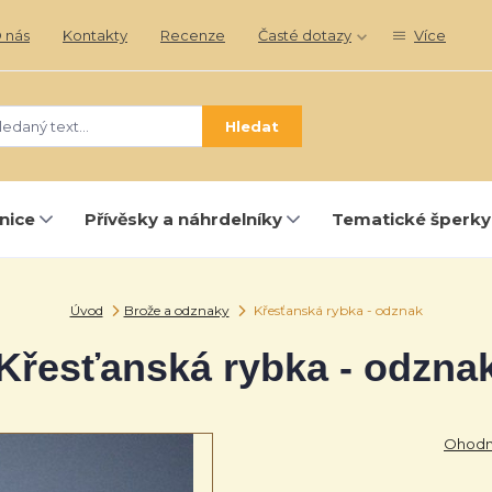
 nás
Kontakty
Recenze
Časté dotazy
Více
Hledat
nice
Přívěsky a náhrdelníky
Tematické šperky
Úvod
Brože a odznaky
Křesťanská rybka - odznak
Křesťanská rybka - odzna
Ohodno