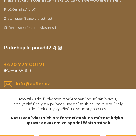
Krása a etika v moderní šperkařské tvorbě - uměle vytvořené kameny
Proč černá stříbro?
Zlato - specifikace a vlastnosti
Stříbro - specifikace a vlastnosti
Potřebujete poradit? 🤙🏻
+420 777 001 711
(Po-Pá 10-18h)
info@aufler.cz
Pro základní funkčnost, zpříjemnění používání webu,
analytické účely a v případě udělení souhlasu také pro účely
cílení reklamy využíváme soubory cookies.
Nastavení vlastních preferencí cookies můžete kdykoli
upravit odkazem ve spodní části stránek.
Upravit sběr cookies.