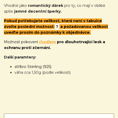
Vhodné jako
romantický dárek
pro ty, co mají v oblibě
spíše
jemné decentní šperky.
Pokud potřebujete velikost, která není v tabulce
zvolte poslední možnost
?
a požadovanou velikost
uveďte prosím do poznámky k objednávce.
Možnost pokovení
rhodiem
pro dlouhotrvající lesk a
ochranu proti zčernání.
Další paramtery:
stříbro Sterling (925)
váha cca 1,50g (podle velikosti)