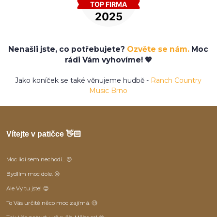
Nenašli jste, co potřebujete?
Ozvěte se nám.
Moc
rádi Vám vyhovíme! 💖
Jako koníček se také věnujeme hudbě -
Ranch Country
Music Brno
Vítejte v patičce 👋🏻
Moc lidí sem nechodí... 😞
Bydlím moc dole. 😒
Ale Vy tu jste! 😊
To Vás určitě něco moc zajímá. 🧐