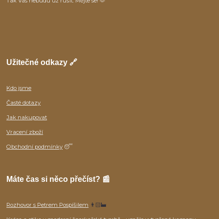
Tak Vás nebudu už rušit. Mějte se! 🫶
Užitečné odkazy 🔗
Kdo jsme
Časté dotazy
Jak nakupovat
Vracení zboží
Obchodní podmínky
😴
Máte čas si něco přečíst? 📰
Rozhovor s Petrem Pospíšilem
👨🏻‍🏭