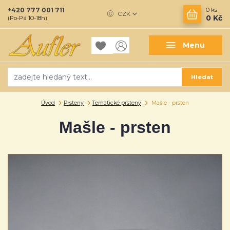
+420 777 001 711
0
ks
CZK
0 Kč
(Po-Pá 10-18h)
Menu
Hledat
Úvod
Prsteny
Tematické prsteny
Mašle - prsten
Mašle - prsten