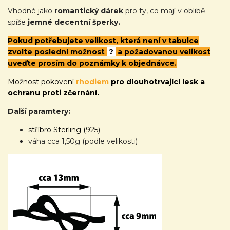
Vhodné jako
romantický dárek
pro ty, co mají v oblibě
spíše
jemné decentní šperky.
Pokud potřebujete velikost, která není v tabulce
zvolte poslední možnost
?
a požadovanou velikost
uveďte prosím do poznámky k objednávce.
Možnost pokovení
rhodiem
pro dlouhotrvající lesk a
ochranu proti zčernání.
Další paramtery:
stříbro Sterling (925)
váha cca 1,50g (podle velikosti)