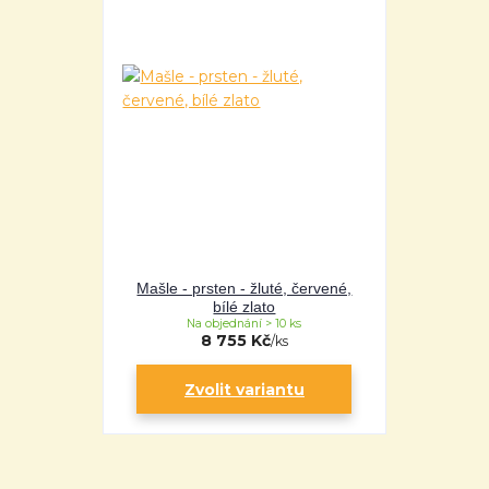
Mašle - prsten - žluté, červené,
bílé zlato
Na objednání > 10 ks
8 755 Kč
/
ks
Zvolit variantu