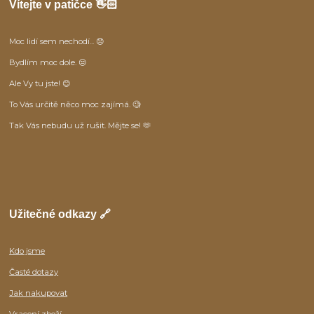
Vítejte v patičce 👋🏻
Moc lidí sem nechodí... 😞
Bydlím moc dole. 😒
Ale Vy tu jste! 😊
To Vás určitě něco moc zajímá. 🧐
Tak Vás nebudu už rušit. Mějte se! 🫶
Užitečné odkazy 🔗
Kdo jsme
Časté dotazy
Jak nakupovat
Vracení zboží