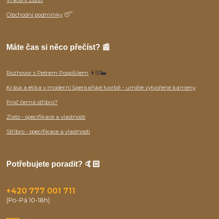
Obchodní podmínky
😴
Máte čas si něco přečíst? 📰
Rozhovor s Petrem Pospíšilem
👨🏻‍🏭
Krása a etika v moderní šperkařské tvorbě - uměle vytvořené kameny
Proč černá stříbro?
Zlato - specifikace a vlastnosti
Stříbro - specifikace a vlastnosti
Potřebujete poradit? 🤙🏻
+420 777 001 711
(Po-Pá 10-18h)