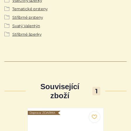
Všechny šperky
Tematické prsteny
Stříbrné prsteny
Svatý Valentýn
Stříbrné šperky
Související
1
zboží
Doprava ZDARMA