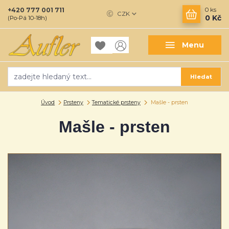
+420 777 001 711
0
ks
CZK
0 Kč
(Po-Pá 10-18h)
Menu
Hledat
Úvod
Prsteny
Tematické prsteny
Mašle - prsten
Mašle - prsten