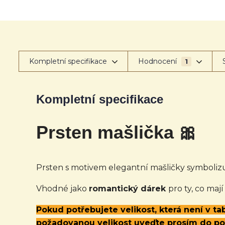
Kompletní specifikace
Hodnocení
1
Kompletní specifikace
Prsten mašlička 🎀
Prsten s motivem elegantní mašličky symbolizu
Vhodné jako
romantický dárek
pro ty, co mají
Pokud potřebujete velikost, která není v t
požadovanou velikost uveďte prosím do p