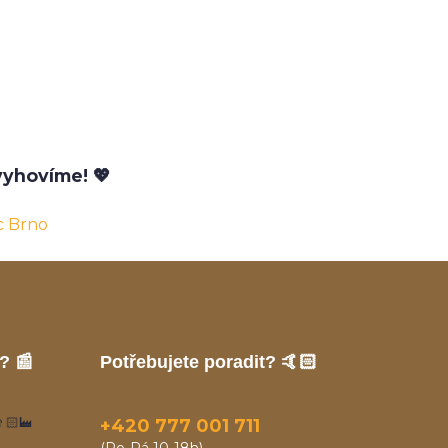
yhovíme! 💖
c Brno
? 📰
Potřebujete poradit? 🤙🏻
🏻‍🏭
+420 777 001 711