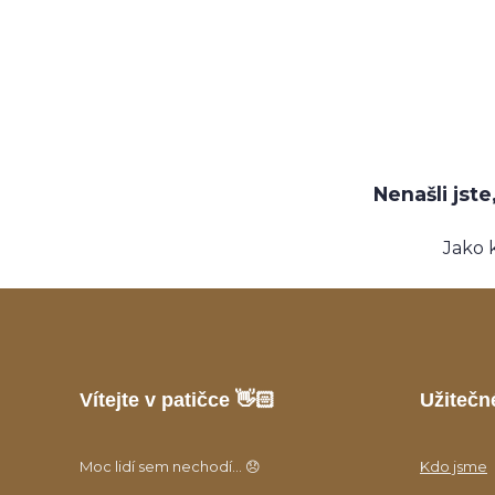
Nenašli jst
Jako 
Vítejte v patičce 👋🏻
Užitečn
Moc lidí sem nechodí... 😞
Kdo jsme