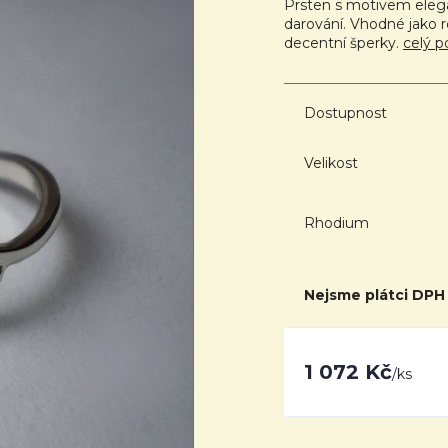
Prsten s motivem elegan
darování. Vhodné jako r
decentní šperky.
celý p
Dostupnost
Velikost
Rhodium
Nejsme plátci DPH
1 072 Kč
/
ks