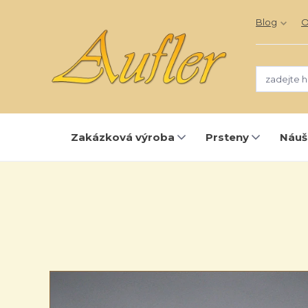
Blog
O
Zakázková výroba
Prsteny
Náuš