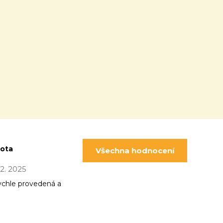
pota
Všechna hodnocení
 12. 2025
ychle provedená a