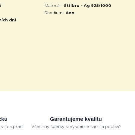
4
Materiál:
Stříbro - Ag 925/1000
Rhodium:
Ano
ních dní
zku
Garantujeme kvalitu
snů a přání
Všechny šperky si vyrábíme sami a poctivě