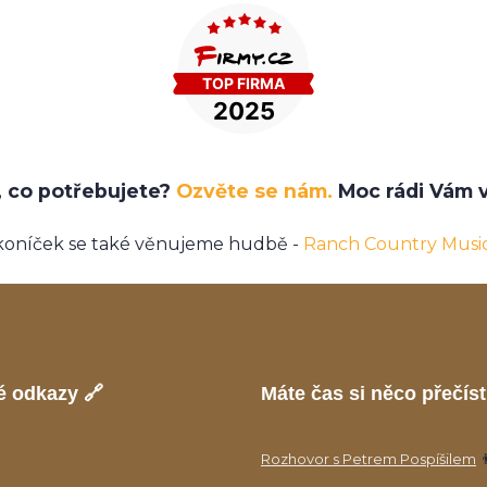
e, co potřebujete?
Ozvěte se nám.
Moc rádi Vám v
koníček se také věnujeme hudbě -
Ranch Country Musi
é odkazy 🔗
Máte čas si něco přečíst
Rozhovor s Petrem Pospíšilem
