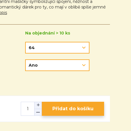
tní mašličky symbolizující spojení, něžnost a
omantický dárek pro ty, co mají v oblibě spíše jemné
opis
Na objednání > 10 ks
Přidat do košíku