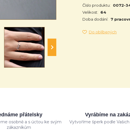
Číslo produktu:
0072-3
Velikost:
64
Doba dodání:
7 pracov
Do oblíbených
ednáme přátelsky
Vyrábíme na zaká
me osobně a s úctou ke svým
Vytvoříme šperk podle Vašich 
zákazníkům