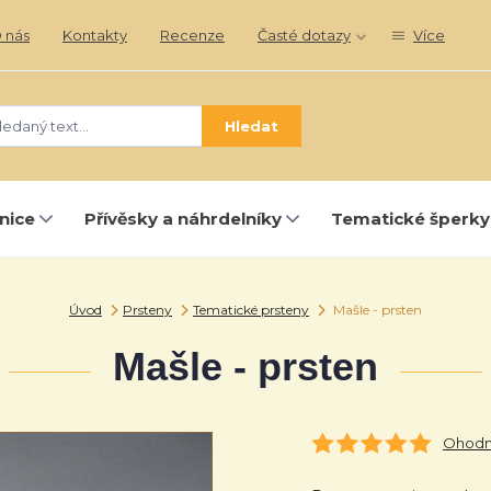
 nás
Kontakty
Recenze
Časté dotazy
Více
Hledat
nice
Přívěsky a náhrdelníky
Tematické šperky
Úvod
Prsteny
Tematické prsteny
Mašle - prsten
Mašle - prsten
Ohodno