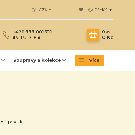
CZK
Přihlášení
0
ks
+420 777 001 711
0 Kč
(Po-Pá 10-18h)
Soupravy a kolekce
Více
tit produkt