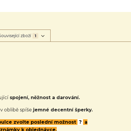
Související zboží
1
jící
spojení, něžnost a darování.
 v oblibě spíše
jemné decentní šperky.
abulce zvolte poslední možnost
?
a
oznámky k objednávce.