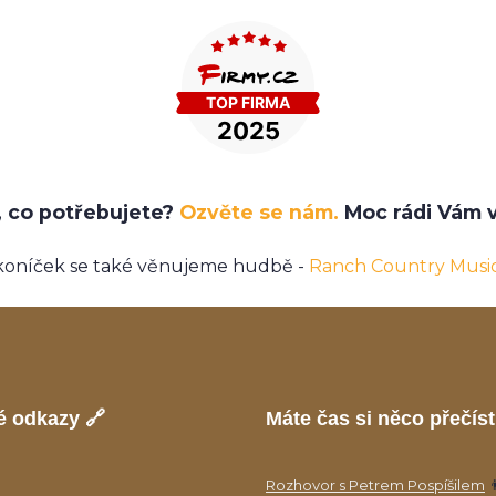
e, co potřebujete?
Ozvěte se nám.
Moc rádi Vám v
koníček se také věnujeme hudbě -
Ranch Country Musi
é odkazy 🔗
Máte čas si něco přečíst
Rozhovor s Petrem Pospíšilem
