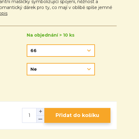
tní mašličky symbolizující spojení, něžnost a
omantický dárek pro ty, co mají v oblibě spíše jemné
opis
Na objednání > 10 ks
Přidat do košíku