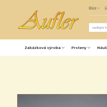
Blog
O
Zakázková výroba
Prsteny
Náuš