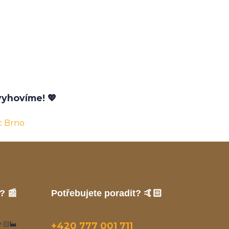
yhovíme! 💖
c Brno
? 📰
Potřebujete poradit? 🤙🏻
🏻‍🏭
+420 777 001 711