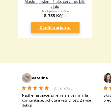
Mašle - prsten - žluté, červené, bílé
zlato
Na objednání > 10 ks
8 755 Kč
/
ks
Zvolit variantu
Kateřina
19. 12. 2025
Nádherná práce, příjemná a velmi milá
Skvě
komunikace, ochota a vstřícnost. Za vše
prec
děkuji!