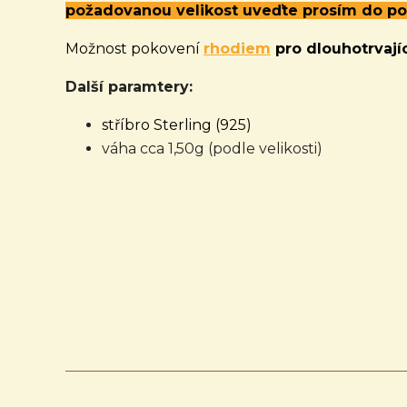
požadovanou velikost uveďte prosím do p
Možnost pokovení
rhodiem
pro dlouhotrvajíc
Další paramtery:
stříbro Sterling (925)
váha cca 1,50g (podle velikosti)