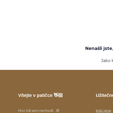
Nenašli jst
Jako 
Vítejte v patičce 👋🏻
Užitečn
Moc lidí sem nechodí... 😞
Kdo jsme