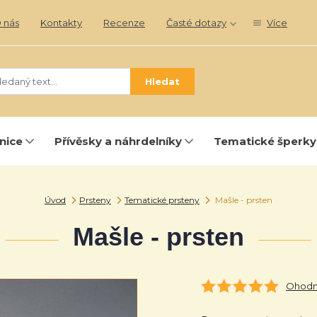
 nás
Kontakty
Recenze
Časté dotazy
Více
Hledat
nice
Přívěsky a náhrdelníky
Tematické šperky
Úvod
Prsteny
Tematické prsteny
Mašle - prsten
Mašle - prsten
Ohodno