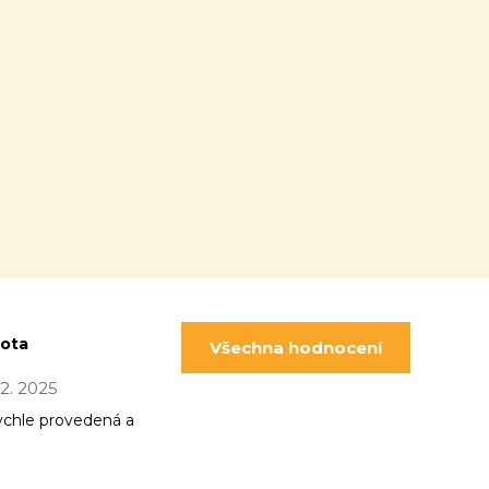
pota
Všechna hodnocení
 12. 2025
ychle provedená a