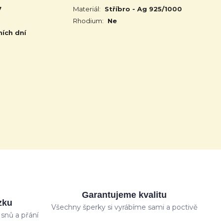
7
Materiál:
Stříbro - Ag 925/1000
Rhodium:
Ne
ních dní
Garantujeme kvalitu
zku
Všechny šperky si vyrábíme sami a poctivě
snů a přání