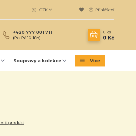
CZK
Přihlášení
0
ks
+420 777 001 711
0 Kč
(Po-Pá 10-18h)
Soupravy a kolekce
Více
tit produkt