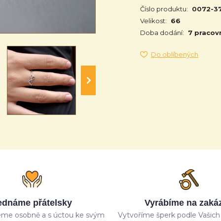
Číslo produktu:
0072-3
Velikost:
66
Doba dodání:
7 pracov
Do oblíbených
ednáme přátelsky
Vyrábíme na zaká
me osobně a s úctou ke svým
Vytvoříme šperk podle Vašich 