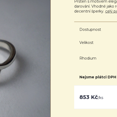
Prsten s motivem elegan
darování. Vhodné jako r
decentní šperky.
celý p
Dostupnost
Velikost
Rhodium
Nejsme plátci DPH
853 Kč
/
ks