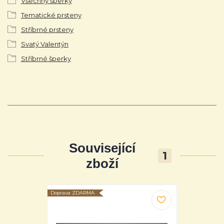
Všechny šperky
Tematické prsteny
Stříbrné prsteny
Svatý Valentýn
Stříbrné šperky
Související
1
zboží
Doprava ZDARMA