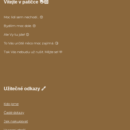
Vítejte v patičce 👋🏻
Moc lidí sem nechodí... 😞
Bydlím moc dole. 😒
Ale Vy tu jste! 😊
To Vás určitě něco moc zajímá. 🧐
Tak Vás nebudu už rušit. Mějte se! 🫶
Užitečné odkazy 🔗
Kdo jsme
Časté dotazy
Jak nakupovat
Vracení zboží