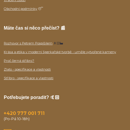
Obchodní podmínky
😴
Máte čas si něco přečíst? 📰
Rozhovor s Petrem Pospíšilem
👨🏻‍🏭
Krása a etika v moderní šperkařské tvorbě - uměle vytvořené kameny
Proč černá stříbro?
Zlato - specifikace a vlastnosti
Stříbro - specifikace a vlastnosti
Potřebujete poradit? 🤙🏻
+420 777 001 711
(Po-Pá 10-18h)