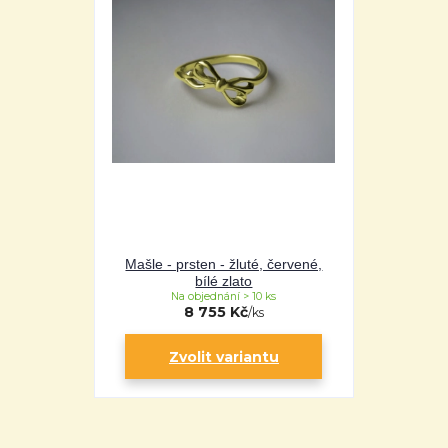
Mašle - prsten - žluté, červené,
bílé zlato
Na objednání > 10 ks
8 755 Kč
/
ks
Zvolit variantu