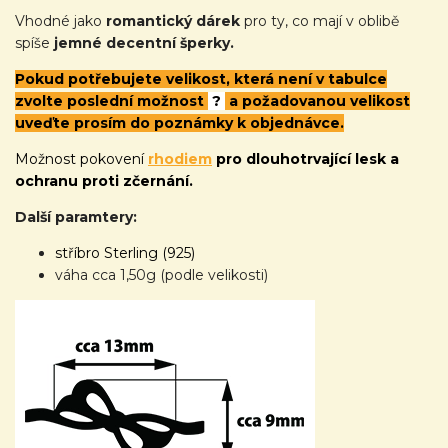
Vhodné jako
romantický dárek
pro ty, co mají v oblibě
spíše
jemné decentní šperky.
Pokud potřebujete velikost, která není v tabulce
zvolte poslední možnost
?
a požadovanou velikost
uveďte prosím do poznámky k objednávce.
Možnost pokovení
rhodiem
pro dlouhotrvající lesk a
ochranu proti zčernání.
Další paramtery:
stříbro Sterling (925)
váha cca 1,50g (podle velikosti)