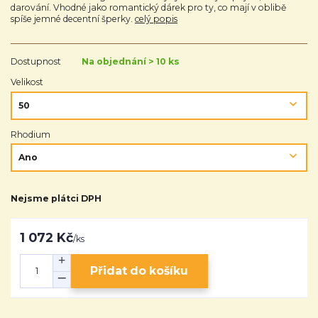
darování. Vhodné jako romantický dárek pro ty, co mají v oblibě
spíše jemné decentní šperky.
celý popis
Dostupnost
Na objednání > 10 ks
Velikost
Rhodium
Nejsme plátci DPH
1 072 Kč
/
ks
Přidat do košíku