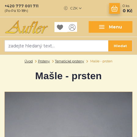
+420 777 001 711
0
ks
CZK
0 Kč
(Po-Pá 10-18h)
Menu
Hledat
Úvod
Prsteny
Tematické prsteny
Mašle - prsten
Mašle - prsten