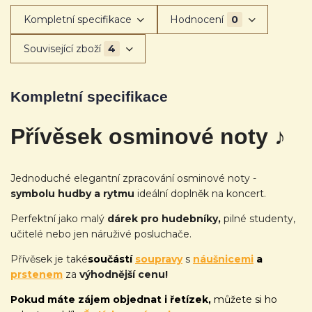
Kompletní specifikace
Hodnocení
0
Související zboží
4
Kompletní specifikace
Přívěsek osminové noty
♪
Jednoduché elegantní zpracování osminové noty -
symbolu hudby a rytmu
ideální doplněk na koncert.
Perfektní jako malý
dárek pro hudebníky,
pilné studenty,
učitelé nebo jen náruživé posluchače.
Přívěsek je také
součástí
soupravy
s
náušnicemi
a
prstenem
za
výhodnější cenu!
Pokud máte zájem objednat i řetízek,
můžete si ho