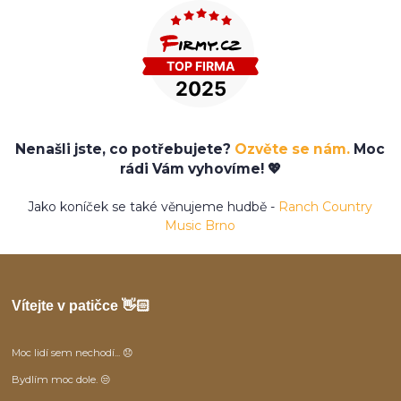
Nenašli jste, co potřebujete?
Ozvěte se nám.
Moc
rádi Vám vyhovíme! 💖
Jako koníček se také věnujeme hudbě -
Ranch Country
Music Brno
Vítejte v patičce 👋🏻
Moc lidí sem nechodí... 😞
Bydlím moc dole. 😒