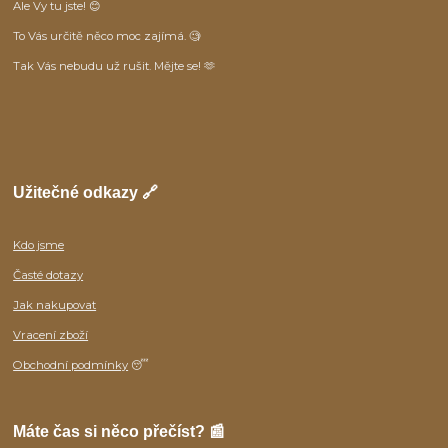
Ale Vy tu jste! 😊
To Vás určitě něco moc zajímá. 🧐
Tak Vás nebudu už rušit. Mějte se! 🫶
Užitečné odkazy 🔗
Kdo jsme
Časté dotazy
Jak nakupovat
Vracení zboží
Obchodní podmínky
😴
Máte čas si něco přečíst? 📰