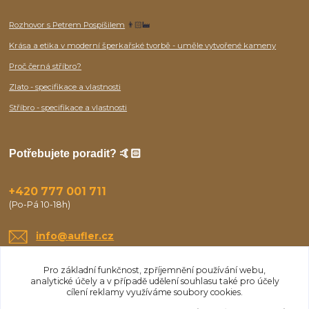
Rozhovor s Petrem Pospíšilem
👨🏻‍🏭
Krása a etika v moderní šperkařské tvorbě - uměle vytvořené kameny
Proč černá stříbro?
Zlato - specifikace a vlastnosti
Stříbro - specifikace a vlastnosti
Potřebujete poradit? 🤙🏻
+420 777 001 711
(Po-Pá 10-18h)
info@aufler.cz
Pro základní funkčnost, zpříjemnění používání webu,
analytické účely a v případě udělení souhlasu také pro účely
cílení reklamy využíváme soubory cookies.