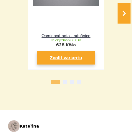
Osminová nota - náušnice
Osmin
Na objednání > 10 ks
Na 
628 Kč
/
ks
Zvolit variantu
Zv
Kateřina