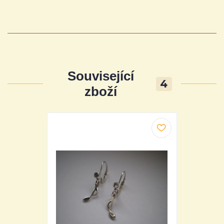
Související
4
zboží