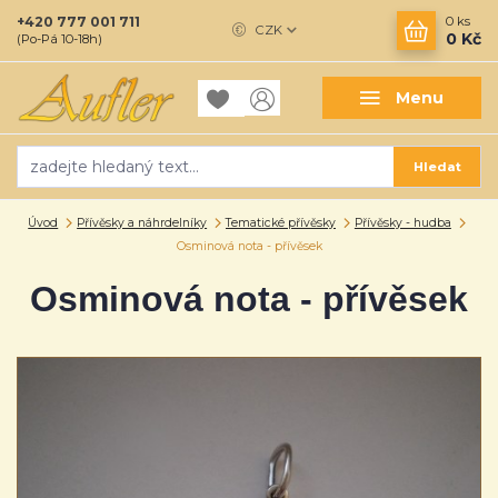
+420 777 001 711
0
ks
CZK
0 Kč
(Po-Pá 10-18h)
Menu
Hledat
Úvod
Přívěsky a náhrdelníky
Tematické přívěsky
Přívěsky - hudba
Osminová nota - přívěsek
Osminová nota - přívěsek