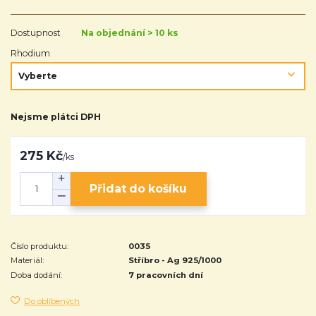
Dostupnost
Na objednání > 10 ks
Rhodium
Nejsme plátci DPH
275 Kč
/
ks
Přidat do košíku
Číslo produktu:
0035
Materiál:
Stříbro - Ag 925/1000
Doba dodání:
7 pracovních dní
Do oblíbených