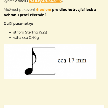
vybrat v oddílu
Řetízky a náramky
.
Možnost pokovení
rhodiem
pro
dlouhotrvající lesk a
ochranu proti zčernání.
Další parametry:
stříbro Sterling (925)
váha cca 0,40g