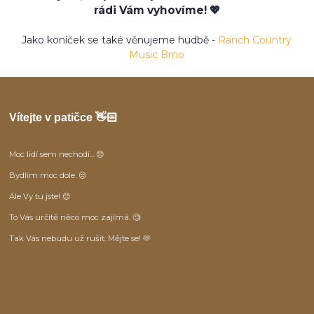
rádi Vám vyhovíme! 💖
Jako koníček se také věnujeme hudbě -
Ranch Country
Music Brno
Vítejte v patičce 👋🏻
Moc lidí sem nechodí... 😞
Bydlím moc dole. 😒
Ale Vy tu jste! 😊
To Vás určitě něco moc zajímá. 🧐
Tak Vás nebudu už rušit. Mějte se! 🫶