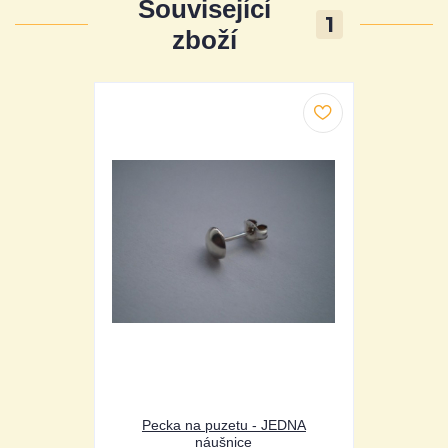
Související
1
zboží
Pecka na puzetu - JEDNA
náušnice