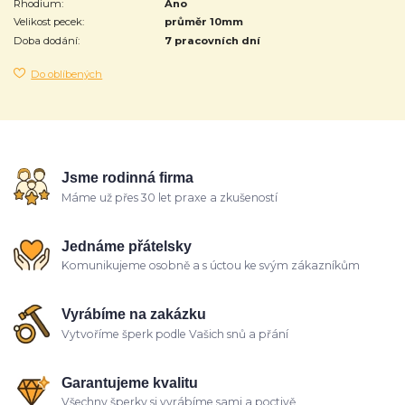
Rhodium:
Ano
Velikost pecek:
průměr 10mm
Doba dodání:
7 pracovních dní
Do oblíbených
Jsme rodinná firma
Máme už přes 30 let praxe a zkušeností
Jednáme přátelsky
Komunikujeme osobně a s úctou ke svým zákazníkům
Vyrábíme na zakázku
Vytvoříme šperk podle Vašich snů a přání
Garantujeme kvalitu
Všechny šperky si vyrábíme sami a poctivě