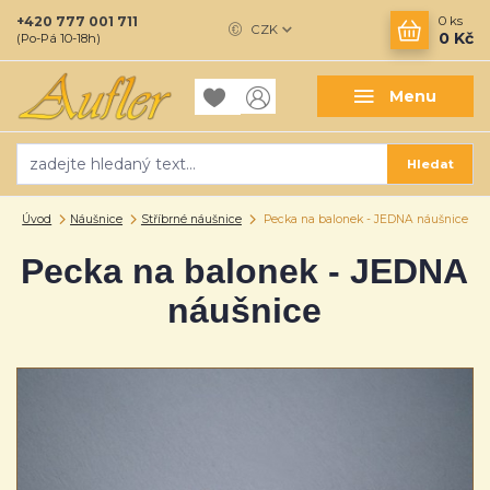
+420 777 001 711
0
ks
CZK
0 Kč
(Po-Pá 10-18h)
Menu
Hledat
Úvod
Náušnice
Stříbrné náušnice
Pecka na balonek - JEDNA náušnice
Pecka na balonek - JEDNA
náušnice