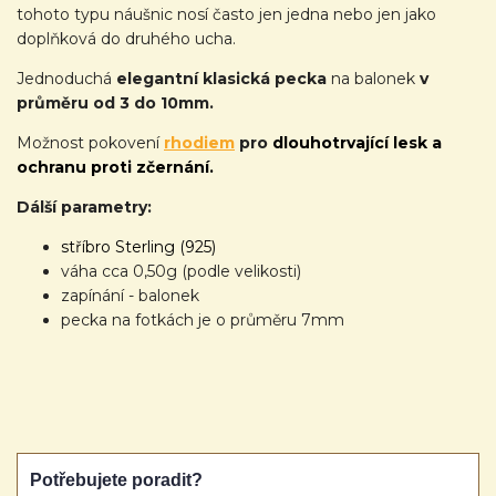
tohoto typu náušnic nosí často jen jedna nebo jen jako
doplňková do druhého ucha.
Jednoduchá
elegantní klasická pecka
na balonek
v
průměru od 3 do 10mm.
Možnost pokovení
rhodiem
pro
dlouhotrvající lesk a
ochranu proti zčernání.
Dálší parametry:
stříbro Sterling (925)
váha cca 0,50g (podle velikosti)
zapínání - balonek
pecka na fotkách je o průměru 7mm
Potřebujete poradit?