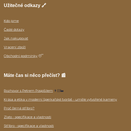
Užitečné odkazy 🔗
Kdo jsme
Časté dotazy
Jak nakupovat
Vracení zboží
Obchodní podmínky
😴
Máte čas si něco přečíst? 📰
Rozhovor s Petrem Pospíšilem
👨🏻‍🏭
Krása a etika v moderní šperkařské tvorbě - uměle vytvořené kameny
Proč černá stříbro?
Zlato - specifikace a vlastnosti
Stříbro - specifikace a vlastnosti