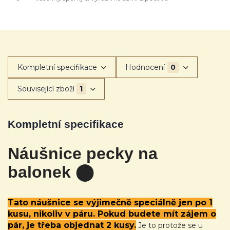
Kompletní specifikace
Hodnocení
0
Související zboží
1
Kompletní specifikace
Náušnice pecky na
balonek ⬤
Tato náušnice se výjimečně speciálně jen po 1
kusu, nikoliv v páru. Pokud budete mít zájem o
pár, je třeba objednat 2 kusy.
Je to protože se u