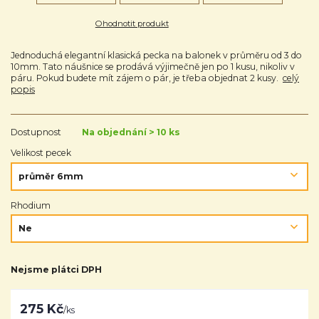
Ohodnotit produkt
Jednoduchá elegantní klasická pecka na balonek v průměru od 3 do
10mm. Tato náušnice se prodává výjimečně jen po 1 kusu, nikoliv v
páru. Pokud budete mít zájem o pár, je třeba objednat 2 kusy.
celý
popis
Dostupnost
Na objednání > 10 ks
Velikost pecek
Rhodium
Nejsme plátci DPH
275 Kč
/
ks