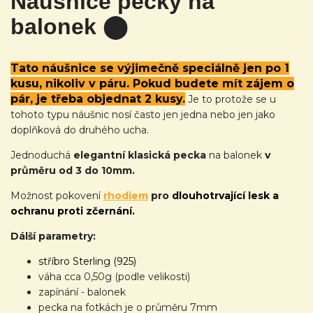
Náušnice pecky na
balonek ⬤
Tato náušnice se výjimečně speciálně jen po 1
kusu, nikoliv v páru. Pokud budete mít zájem o
pár, je třeba objednat 2 kusy.
Je to protože se u
tohoto typu náušnic nosí často jen jedna nebo jen jako
doplňková do druhého ucha.
Jednoduchá
elegantní klasická pecka
na balonek
v
průměru od 3 do 10mm.
Možnost pokovení
rhodiem
pro
dlouhotrvající lesk a
ochranu proti zčernání.
Dálší parametry:
stříbro Sterling (925)
váha cca 0,50g (podle velikosti)
zapínání - balonek
pecka na fotkách je o průměru 7mm