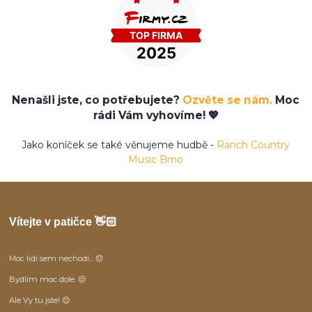
Nenašli jste, co potřebujete?
Ozvěte se nám.
Moc
rádi Vám vyhovíme! 💖
Jako koníček se také věnujeme hudbě -
Ranch Country
Music Brno
Vítejte v patičce 👋🏻
Moc lidí sem nechodí... 😞
Bydlím moc dole. 😒
Ale Vy tu jste! 😊