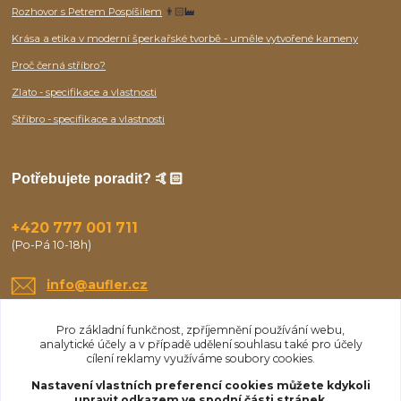
Rozhovor s Petrem Pospíšilem
👨🏻‍🏭
Krása a etika v moderní šperkařské tvorbě - uměle vytvořené kameny
Proč černá stříbro?
Zlato - specifikace a vlastnosti
Stříbro - specifikace a vlastnosti
Potřebujete poradit? 🤙🏻
+420 777 001 711
(Po-Pá 10-18h)
info@aufler.cz
Pro základní funkčnost, zpříjemnění používání webu,
analytické účely a v případě udělení souhlasu také pro účely
cílení reklamy využíváme soubory cookies.
Nastavení vlastních preferencí cookies můžete kdykoli
upravit odkazem ve spodní části stránek.