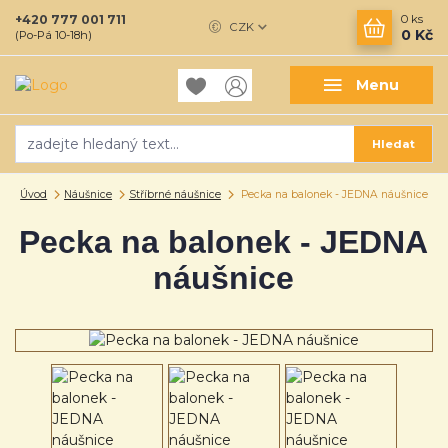
+420 777 001 711
0
ks
CZK
0 Kč
(Po-Pá 10-18h)
Menu
Hledat
Úvod
Náušnice
Stříbrné náušnice
Pecka na balonek - JEDNA náušnice
Pecka na balonek - JEDNA
náušnice