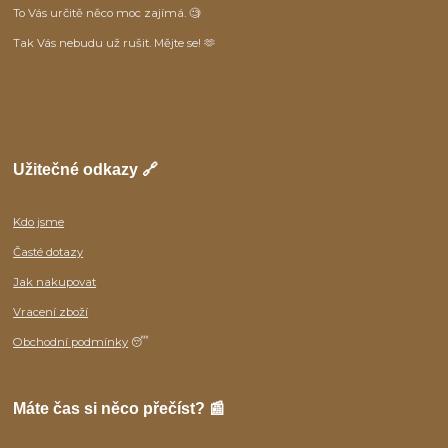
To Vás určitě něco moc zajímá. 🧐
Tak Vás nebudu už rušit. Mějte se! 🫶
Užitečné odkazy 🔗
Kdo jsme
Časté dotazy
Jak nakupovat
Vracení zboží
Obchodní podmínky
😴
Máte čas si něco přečíst? 📰