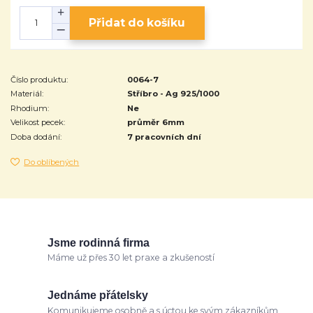
Přidat do košíku
Číslo produktu:
0064-7
Materiál:
Stříbro - Ag 925/1000
Rhodium:
Ne
Velikost pecek:
průměr 6mm
Doba dodání:
7 pracovních dní
Do oblíbených
Jsme rodinná firma
Máme už přes 30 let praxe a zkušeností
Jednáme přátelsky
Komunikujeme osobně a s úctou ke svým zákazníkům