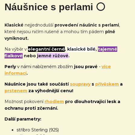
Náušnice s perlami
⚪
Klasické
nejjednodušší
provedení náušnic s perlami
,
které nejsou ničím rušené a mohou tím pádem
plně
vyniknout.
Na výběr v
elegantní černé
,
klasické bílé
,
tajemné
fialkové
nebo
jemné růžové
.
Perly
v námi nabízeném zbožím
jsou pravé
-
více
informací
.
Náušnice jsou také
součástí
soupravy
s
přívěskem
a
prstenem
za výhodnější cenu!
Možnost pokovení
rhodiem
pro
dlouhotrvající lesk a
ochranu proti zčernání.
Další parametry:
stříbro Sterling (925)