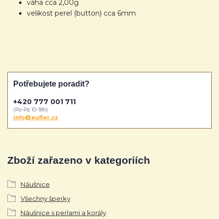
váha cca 2,00g
velikost perel (button) cca 6mm
Potřebujete poradit?
+420 777 001 711
(Po-Pá 10-18h)
info@aufler.cz
Zboží zařazeno v kategoriích
Náušnice
Všechny šperky
Náušnice s perlami a korály