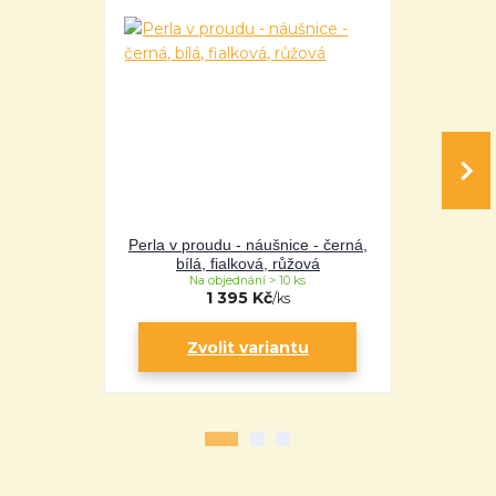
Perla v proudu - náušnice - černá,
Perla - 
bílá, fialková, růžová
fi
Na objednání > 10 ks
Na 
1 395 Kč
/
ks
Zvolit variantu
Zv