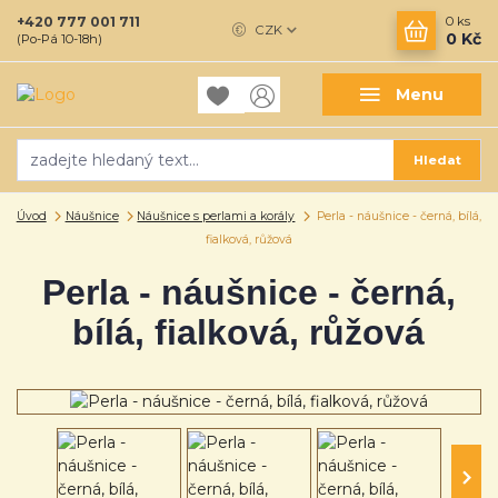
+420 777 001 711
0
ks
CZK
0 Kč
(Po-Pá 10-18h)
Menu
Hledat
Úvod
Náušnice
Náušnice s perlami a korály
Perla - náušnice - černá, bílá,
fialková, růžová
Perla - náušnice - černá,
bílá, fialková, růžová