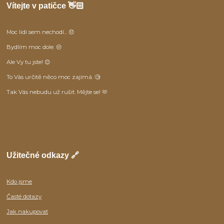
Vítejte v patičce 👋🏻
Moc lidí sem nechodí... 😞
Bydlím moc dole. 😒
Ale Vy tu jste! 😊
To Vás určitě něco moc zajímá. 🧐
Tak Vás nebudu už rušit. Mějte se! 🫶
Užitečné odkazy 🔗
Kdo jsme
Časté dotazy
Jak nakupovat