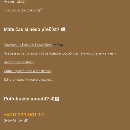
Vracení zboží
Obchodní podmínky
😴
Máte čas si něco přečíst? 📰
Rozhovor s Petrem Pospíšilem
👨🏻‍🏭
Krása a etika v moderní šperkařské tvorbě - uměle vytvořené kameny
Proč černá stříbro?
Zlato - specifikace a vlastnosti
Stříbro - specifikace a vlastnosti
Potřebujete poradit? 🤙🏻
+420 777 001 711
(Po-Pá 10-18h)