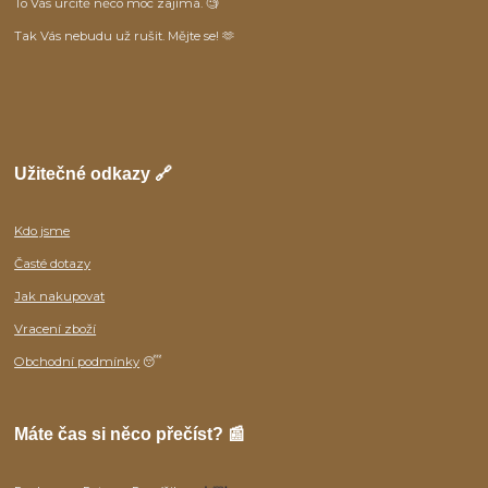
To Vás určitě něco moc zajímá. 🧐
Tak Vás nebudu už rušit. Mějte se! 🫶
Užitečné odkazy 🔗
Kdo jsme
Časté dotazy
Jak nakupovat
Vracení zboží
Obchodní podmínky
😴
Máte čas si něco přečíst? 📰