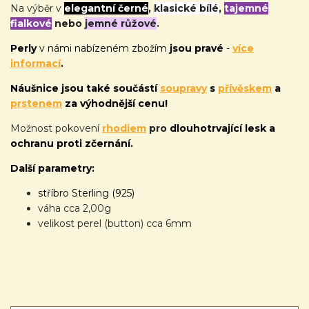
Na výběr v
elegantní černé
,
klasické bílé
,
tajemné
fialkové
nebo
jemné růžové
.
Perly
v námi nabízeném zbožím
jsou pravé
-
více
informací
.
Náušnice jsou také
součástí
soupravy
s
přívěskem
a
prstenem
za výhodnější cenu!
Možnost pokovení
rhodiem
pro
dlouhotrvající lesk a
ochranu proti zčernání.
Další parametry:
stříbro Sterling (925)
váha cca 2,00g
velikost perel (button) cca 6mm