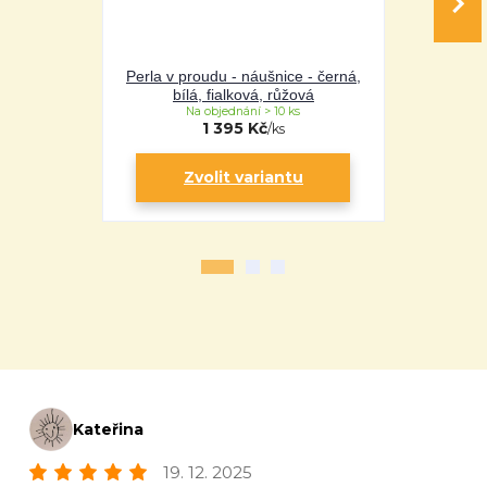
Perla v proudu - náušnice - černá,
Perla - 
bílá, fialková, růžová
fi
Na objednání > 10 ks
Na 
1 395 Kč
/
ks
Zvolit variantu
Zv
Kateřina
19. 12. 2025