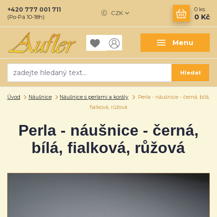
+420 777 001 711
0
ks
CZK
0 Kč
(Po-Pá 10-18h)
Menu
Hledat
Úvod
Náušnice
Náušnice s perlami a korály
Perla - náušnice - černá, bílá,
fialková, růžová
Perla - náušnice - černá,
bílá, fialková, růžová