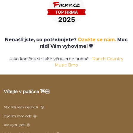
Nenašli jste, co potřebujete?
Ozvěte se nám.
Moc
rádi Vám vyhovíme! 💖
Jako koníček se také věnujeme hudbě -
Ranch Country
Music Brno
Vítejte v patičce 👋🏻
Moc lidí sem nechodí... 😞
Bydlím moc dole. 😒
Ale Vy tu jste! 😊