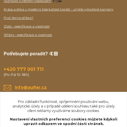
Rozhovor s Petrem Pospíšilem
👨🏻‍🏭
Krása a etika v moderní šperkařské tvorbě - uměle vytvořené kameny
Proč černá stříbro?
Zlato - specifikace a vlastnosti
Stříbro - specifikace a vlastnosti
Potřebujete poradit? 🤙🏻
+420 777 001 711
(Po-Pá 10-18h)
info@aufler.cz
Pro základní funkčnost, zpříjemnění používání webu,
analytické účely a v případě udělení souhlasu také pro účely
cílení reklamy využíváme soubory cookies.
Nastavení vlastních preferencí cookies můžete kdykoli
upravit odkazem ve spodní části stránek.