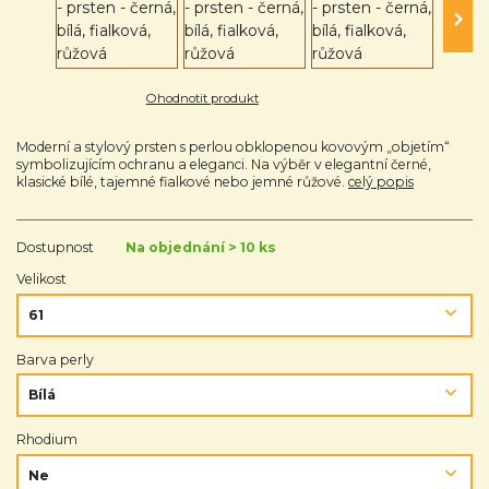
Ohodnotit produkt
Moderní a stylový prsten s perlou obklopenou kovovým „objetím“
symbolizujícím ochranu a eleganci. Na výběr v elegantní černé,
klasické bílé, tajemné fialkové nebo jemné růžové.
celý popis
Dostupnost
Na objednání > 10 ks
Velikost
Barva perly
Rhodium