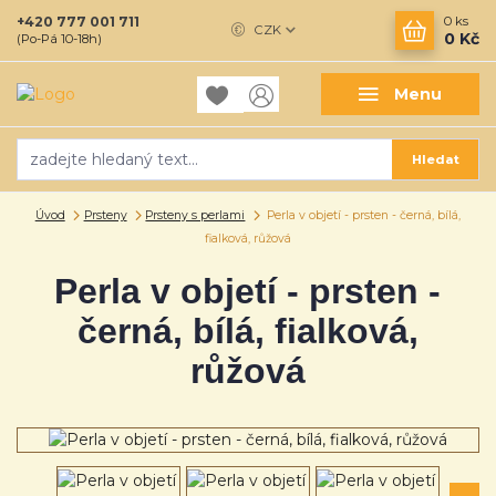
+420 777 001 711
0
ks
CZK
0 Kč
(Po-Pá 10-18h)
Menu
Hledat
Úvod
Prsteny
Prsteny s perlami
Perla v objetí - prsten - černá, bílá,
fialková, růžová
Perla v objetí - prsten -
černá, bílá, fialková,
růžová