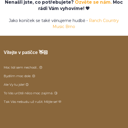
Nenašli jste, co potřebujete?
Ozvěte se nám.
Moc
rádi Vám vyhovíme! 💖
Jako koníček se také věnujeme hudbě -
Ranch Country
Music Brno
Vítejte v patičce 👋🏻
Moc lidí sem nechodí... 😞
Bydlím moc dole. 😒
Ale Vy tu jste! 😊
To Vás určitě něco moc zajímá. 🧐
Tak Vás nebudu už rušit. Mějte se! 🫶