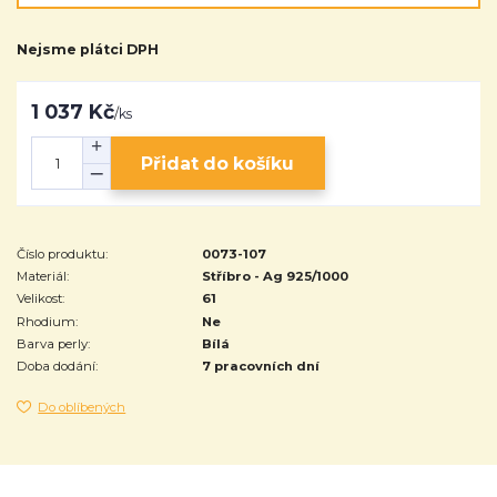
Nejsme plátci DPH
1 037 Kč
/
ks
Přidat do košíku
Číslo produktu:
0073-107
Materiál:
Stříbro - Ag 925/1000
Velikost:
61
Rhodium:
Ne
Barva perly:
Bílá
Doba dodání:
7 pracovních dní
Do oblíbených