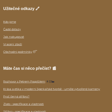
Užitečné odkazy 🔗
Kdo jsme
Časté dotazy
Jak nakupovat
Vracení zboží
Obchodní podmínky
😴
Máte čas si něco přečíst? 📰
Rozhovor s Petrem Pospíšilem
👨🏻‍🏭
Krása a etika v moderní šperkařské tvorbě - uměle vytvořené kameny
Proč černá stříbro?
Zlato - specifikace a vlastnosti
Stříbro - specifikace a vlastnosti