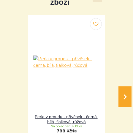
zboží
Perla v proudu - přívěsek - černá,
Perla v pro
bílá, fialková, růžová
bílá
Na objednání > 10 ks
Na 
788 Kč
/
ks