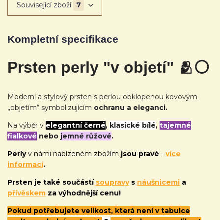
Související zboží
7
Kompletní specifikace
Prsten perly "v objetí" 🫂
⚪
Moderní a stylový prsten s perlou obklopenou kovovým
„objetím“ symbolizujícím
ochranu a eleganci.
Na výběr v
elegantní černé
,
klasické bílé
,
tajemné
fialkové
nebo
jemné růžové
.
Perly
v námi nabízeném zbožím
jsou pravé
-
více
informací
.
Prsten je také
součástí
soupravy
s
náušnicemi
a
přívěskem
za výhodnější cenu!
Pokud potřebujete velikost, která není v tabulce