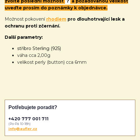
zvolte poslední možnost
?
a požadovanou velikost
uveďte prosím do poznámky k objednávce.
Možnost pokovení
rhodiem
pro
dlouhotrvající lesk a
ochranu proti zčernání.
Další parametry:
stříbro Sterling (925)
váha cca 2,00g
velikost perly (button) cca 6mm
Potřebujete poradit?
+420 777 001 711
(Po-Pá 10-18h)
info@aufler.cz