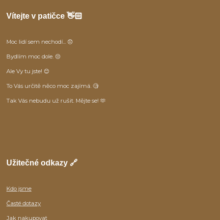
Vítejte v patičce 👋🏻
Moc lidí sem nechodí... 😞
Bydlím moc dole. 😒
Ale Vy tu jste! 😊
To Vás určitě něco moc zajímá. 🧐
Tak Vás nebudu už rušit. Mějte se! 🫶
Užitečné odkazy 🔗
Kdo jsme
Časté dotazy
Jak nakupovat