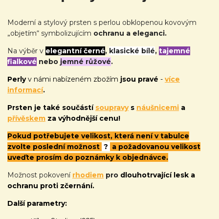
Moderní a stylový prsten s perlou obklopenou kovovým
„objetím“ symbolizujícím
ochranu a eleganci.
Na výběr v
elegantní černé
,
klasické bílé
,
tajemné
fialkové
nebo
jemné růžové
.
Perly
v námi nabízeném zbožím
jsou pravé
-
více
informací
.
Prsten je také
součástí
soupravy
s
náušnicemi
a
přívěskem
za výhodnější cenu!
Pokud potřebujete velikost, která není v tabulce
zvolte poslední možnost
?
a požadovanou velikost
uveďte prosím do poznámky k objednávce.
Možnost pokovení
rhodiem
pro
dlouhotrvající lesk a
ochranu proti zčernání.
Další parametry: