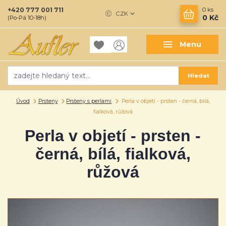
+420 777 001 711
0
ks
CZK
0 Kč
(Po-Pá 10-18h)
Menu
Hledat
Úvod
Prsteny
Prsteny s perlami
Perla v objetí - prsten - černá, bílá,
fialková, růžová
Perla v objetí - prsten -
černá, bílá, fialková,
růžová