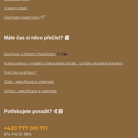
Vracení zboží
Obchodní podmínky
😴
Máte čas si něco přečíst? 📰
Rozhovor s Petrem Pospíšilem
👨🏻‍🏭
Krása a etika v moderní šperkařské tvorbě - uměle vytvořené kameny
Proč černá stříbro?
Zlato - specifikace a vlastnosti
Stříbro - specifikace a vlastnosti
Potřebujete poradit? 🤙🏻
+420 777 001 711
(Po-Pá 10-18h)