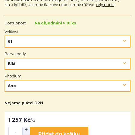
klasické bílé, tajemné fialkové nebo jemné růžové.
celý popis
Dostupnost
Na objednání > 10 ks
Velikost
Barva perly
Rhodium
Nejsme plátci DPH
1 257 Kč
/
ks
Přidat do košíku