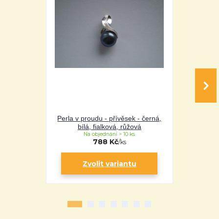
Perla v proudu - přívěsek - černá,
Perla v pro
bílá, fialková, růžová
bílá
Na objednání > 10 ks
Na 
788 Kč
/
ks
Zvolit variantu
Zv