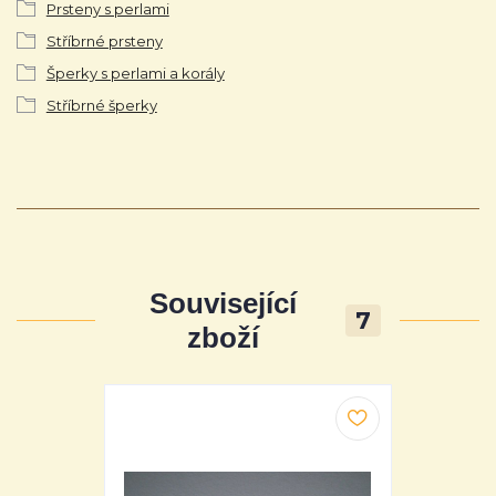
Prsteny s perlami
Stříbrné prsteny
Šperky s perlami a korály
Stříbrné šperky
Související
7
zboží