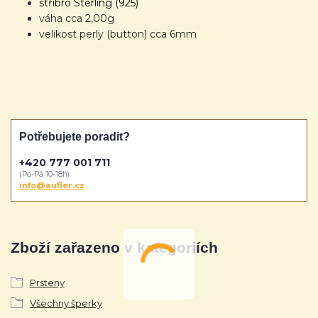
stříbro Sterling (925)
váha cca 2,00g
velikost perly (button) cca 6mm
Potřebujete poradit?
+420 777 001 711
(Po-Pá 10-18h)
info@aufler.cz
Zboží zařazeno v kategoriích
Prsteny
Všechny šperky