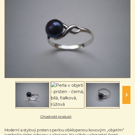
Ohodnotit produkt
Moderní a stylový prsten s perlou obklopenou kovovým „objetím“
symbolizujícím ochranu a eleganci. Na výběr v elegantní černé,