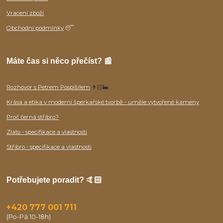
Vracení zboží
Obchodní podmínky
😴
Máte čas si něco přečíst? 📰
Rozhovor s Petrem Pospíšilem
👨🏻‍🏭
Krása a etika v moderní šperkařské tvorbě - uměle vytvořené kameny
Proč černá stříbro?
Zlato - specifikace a vlastnosti
Stříbro - specifikace a vlastnosti
Potřebujete poradit? 🤙🏻
+420 777 001 711
(Po-Pá 10-18h)