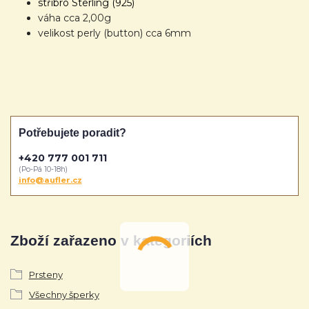
stříbro Sterling (925)
váha cca 2,00g
velikost perly (button) cca 6mm
Potřebujete poradit?
+420 777 001 711
(Po-Pá 10-18h)
info@aufler.cz
Zboží zařazeno v kategoriích
Prsteny
Všechny šperky