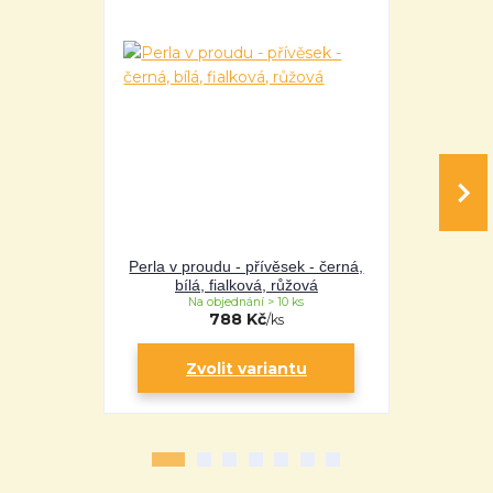
Perla v proudu - přívěsek - černá,
Perla v pro
bílá, fialková, růžová
bílá
Na objednání > 10 ks
Na 
788 Kč
/
ks
Zvolit variantu
Zv