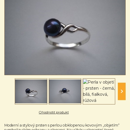
Ohodnotit produkt
Moderní a stylový prsten s perlou obklopenou kovovým „objetím“
symbolizujícím ochranu a eleganci. Na výběr v elegantní černé,