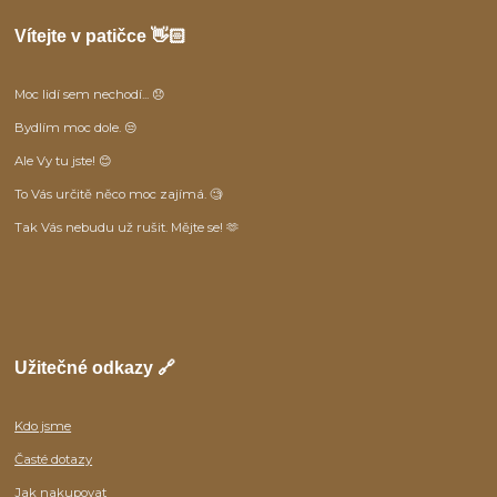
Vítejte v patičce 👋🏻
Moc lidí sem nechodí... 😞
Bydlím moc dole. 😒
Ale Vy tu jste! 😊
To Vás určitě něco moc zajímá. 🧐
Tak Vás nebudu už rušit. Mějte se! 🫶
Užitečné odkazy 🔗
Kdo jsme
Časté dotazy
Jak nakupovat