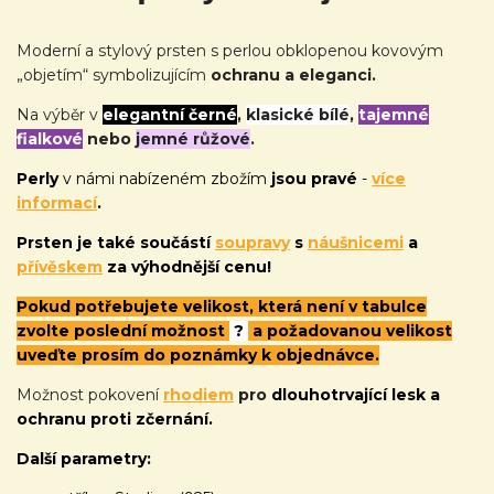
Moderní a stylový prsten s perlou obklopenou kovovým
„objetím“ symbolizujícím
ochranu a eleganci.
Na výběr v
elegantní černé
,
klasické bílé
,
tajemné
fialkové
nebo
jemné růžové
.
Perly
v námi nabízeném zbožím
jsou pravé
-
více
informací
.
Prsten je také
součástí
soupravy
s
náušnicemi
a
přívěskem
za výhodnější cenu!
Pokud potřebujete velikost, která není v tabulce
zvolte poslední možnost
?
a požadovanou velikost
uveďte prosím do poznámky k objednávce.
Možnost pokovení
rhodiem
pro
dlouhotrvající lesk a
ochranu proti zčernání.
Další parametry: