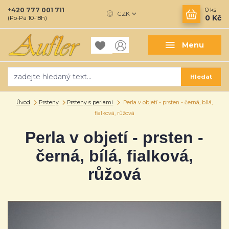
+420 777 001 711
0
ks
CZK
0 Kč
(Po-Pá 10-18h)
Menu
Hledat
Úvod
Prsteny
Prsteny s perlami
Perla v objetí - prsten - černá, bílá,
fialková, růžová
Perla v objetí - prsten -
černá, bílá, fialková,
růžová