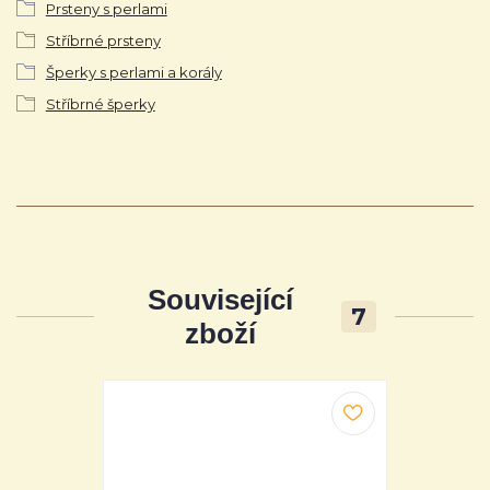
Prsteny s perlami
Stříbrné prsteny
Šperky s perlami a korály
Stříbrné šperky
Související
7
zboží