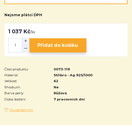
Nejsme plátci DPH
1 037 Kč
/
ks
Přidat do košíku
Číslo produktu:
0073-119
Materiál:
Stříbro - Ag 925/1000
Velikost:
62
Rhodium:
Ne
Barva perly:
Růžová
Doba dodání:
7 pracovních dní
Do oblíbených