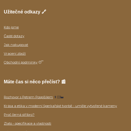
Užitečné odkazy 🔗
Kdo jsme
Časté dotazy
Jak nakupovat
Vracení zboží
Obchodní podmínky
😴
Máte čas si něco přečíst? 📰
Rozhovor s Petrem Pospíšilem
👨🏻‍🏭
Krása a etika v moderní šperkařské tvorbě - uměle vytvořené kameny
Proč černá stříbro?
Zlato - specifikace a vlastnosti