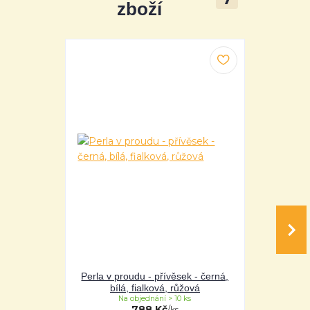
zboží
Perla v proudu - přívěsek - černá,
Perla v pro
bílá, fialková, růžová
bílá
Na objednání > 10 ks
Na 
788 Kč
/
ks