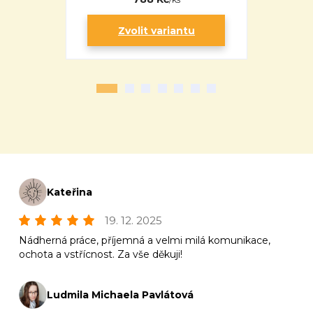
Zvolit variantu
Zv
Kateřina
19. 12. 2025
Nádherná práce, příjemná a velmi milá komunikace,
ochota a vstřícnost. Za vše děkuji!
Ludmila Michaela Pavlátová