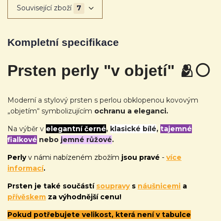
Související zboží
7
Kompletní specifikace
Prsten perly "v objetí" 🫂
⚪
Moderní a stylový prsten s perlou obklopenou kovovým
„objetím“ symbolizujícím
ochranu a eleganci.
Na výběr v
elegantní černé
,
klasické bílé
,
tajemné
fialkové
nebo
jemné růžové
.
Perly
v námi nabízeném zbožím
jsou pravé
-
více
informací
.
Prsten je také
součástí
soupravy
s
náušnicemi
a
přívěskem
za výhodnější cenu!
Pokud potřebujete velikost, která není v tabulce