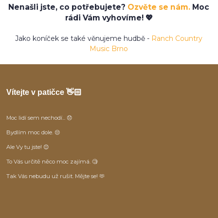
Nenašli jste, co potřebujete?
Ozvěte se nám.
Moc
rádi Vám vyhovíme! 💖
Jako koníček se také věnujeme hudbě -
Ranch Country
Music Brno
Vítejte v patičce 👋🏻
Moc lidí sem nechodí... 😞
Bydlím moc dole. 😒
Ale Vy tu jste! 😊
To Vás určitě něco moc zajímá. 🧐
Tak Vás nebudu už rušit. Mějte se! 🫶