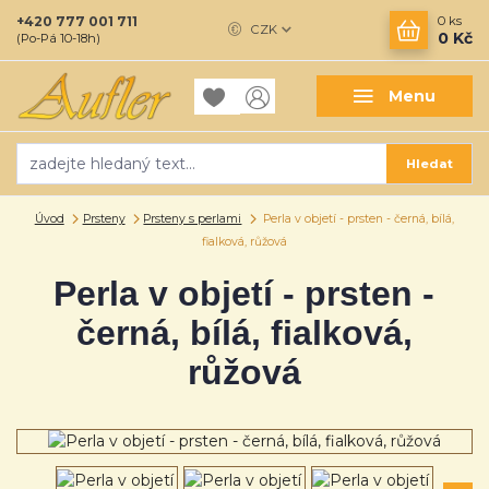
+420 777 001 711
0
ks
CZK
0 Kč
(Po-Pá 10-18h)
Menu
Hledat
Úvod
Prsteny
Prsteny s perlami
Perla v objetí - prsten - černá, bílá,
fialková, růžová
Perla v objetí - prsten -
černá, bílá, fialková,
růžová