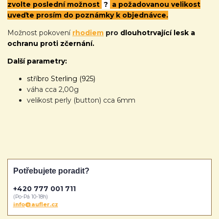
zvolte poslední možnost
?
a požadovanou velikost
uveďte prosím do poznámky k objednávce.
Možnost pokovení
rhodiem
pro
dlouhotrvající lesk a
ochranu proti zčernání.
Další parametry:
stříbro Sterling (925)
váha cca 2,00g
velikost perly (button) cca 6mm
Potřebujete poradit?
+420 777 001 711
(Po-Pá 10-18h)
info@aufler.cz