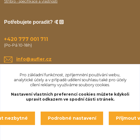
Stříbro - specifikace a vlastnosti
Potřebujete poradit? 🤙🏻
+420 777 001 711
(Po-Pá 10-18h)
info@aufler.cz
Pro základní funkčnost, zpříjemnění používání webu,
analytické účely a v případě udělení souhlasu také pro účely
cílení reklamy využíváme soubory cookies.
Nastavení vlastních preferencí cookies můžete kdykoli
upravit odkazem ve spodní části stránek.
Upravit sběr cookies.
ut nezbytné
Podrobné nastavení
Přijmout 
© Aufler 2025
Vytvořeno na
Eshop-rychle.cz