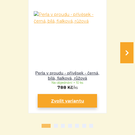
Perla v proudu - přívěsek - černá,
Perla v pro
bílá, fialková, růžová
bílá
Na objednání > 10 ks
Na 
788 Kč
/
ks
Zvolit variantu
Zv