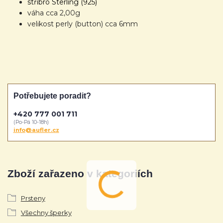
stříbro Sterling (925)
váha cca 2,00g
velikost perly (button) cca 6mm
Potřebujete poradit?
+420 777 001 711
(Po-Pá 10-18h)
info@aufler.cz
Zboží zařazeno v kategoriích
Prsteny
Všechny šperky