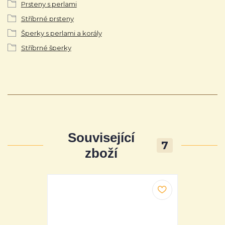
Prsteny s perlami
Stříbrné prsteny
Šperky s perlami a korály
Stříbrné šperky
Související
7
zboží