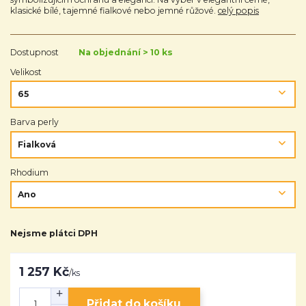
klasické bílé, tajemné fialkové nebo jemné růžové.
celý popis
Dostupnost
Na objednání > 10 ks
Velikost
Barva perly
Rhodium
Nejsme plátci DPH
1 257 Kč
/
ks
Přidat do košíku