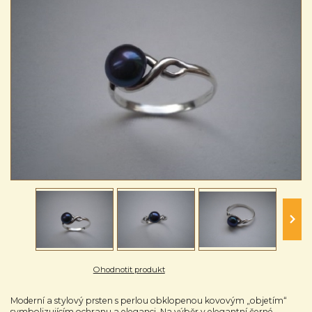
Ohodnotit produkt
Moderní a stylový prsten s perlou obklopenou kovovým „objetím“
symbolizujícím ochranu a eleganci. Na výběr v elegantní černé,