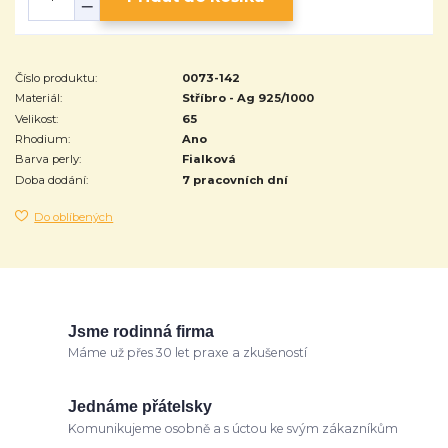
Číslo produktu:
0073-142
Materiál:
Stříbro - Ag 925/1000
Velikost:
65
Rhodium:
Ano
Barva perly:
Fialková
Doba dodání:
7 pracovních dní
Do oblíbených
Jsme rodinná firma
Máme už přes 30 let praxe a zkušeností
Jednáme přátelsky
Komunikujeme osobně a s úctou ke svým zákazníkům