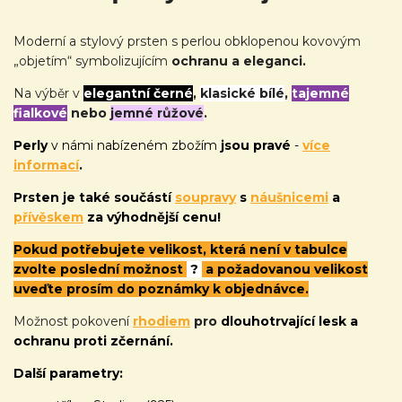
Moderní a stylový prsten s perlou obklopenou kovovým
„objetím“ symbolizujícím
ochranu a eleganci.
Na výběr v
elegantní černé
,
klasické bílé
,
tajemné
fialkové
nebo
jemné růžové
.
Perly
v námi nabízeném zbožím
jsou pravé
-
více
informací
.
Prsten je také
součástí
soupravy
s
náušnicemi
a
přívěskem
za výhodnější cenu!
Pokud potřebujete velikost, která není v tabulce
zvolte poslední možnost
?
a požadovanou velikost
uveďte prosím do poznámky k objednávce.
Možnost pokovení
rhodiem
pro
dlouhotrvající lesk a
ochranu proti zčernání.
Další parametry: