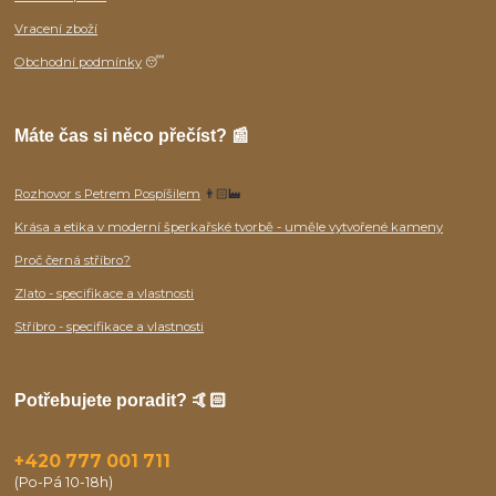
Vracení zboží
Obchodní podmínky
😴
Máte čas si něco přečíst? 📰
Rozhovor s Petrem Pospíšilem
👨🏻‍🏭
Krása a etika v moderní šperkařské tvorbě - uměle vytvořené kameny
Proč černá stříbro?
Zlato - specifikace a vlastnosti
Stříbro - specifikace a vlastnosti
Potřebujete poradit? 🤙🏻
+420 777 001 711
(Po-Pá 10-18h)