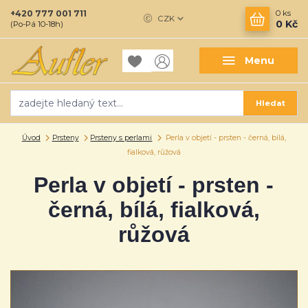
+420 777 001 711
0
ks
CZK
0 Kč
(Po-Pá 10-18h)
Menu
Hledat
Úvod
Prsteny
Prsteny s perlami
Perla v objetí - prsten - černá, bílá,
fialková, růžová
Perla v objetí - prsten -
černá, bílá, fialková,
růžová