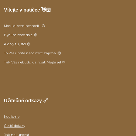
Vítejte v patičce 👋🏻
Moc lidí sem nechodí... 😞
Bydlím moc dole. 😒
Ale Vy tu jste! 😊
To Vás určitě něco moc zajímá. 🧐
Tak Vás nebudu už rušit. Mějte se! 🫶
Užitečné odkazy 🔗
Kdo jsme
Časté dotazy
Jak nakupovat