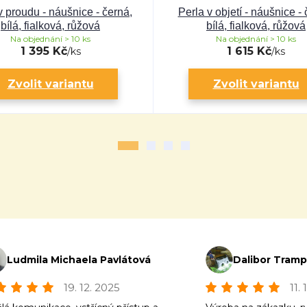
v proudu - náušnice - černá,
Perla v objetí - náušnice - 
bílá, fialková, růžová
bílá, fialková, růžová
Na objednání > 10 ks
Na objednání > 10 ks
1 395 Kč
1 615 Kč
/
ks
/
ks
Zvolit variantu
Zvolit variantu
Ludmila Michaela Pavlátová
Dalibor Tram
19. 12. 2025
11.