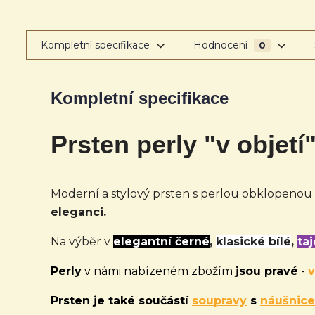
Kompletní specifikace
Hodnocení
0
Kompletní specifikace
Prsten perly "v objetí"
Moderní a stylový prsten s perlou obklopenou
eleganci.
Na výběr v
elegantní černé
,
klasické bílé
,
ta
Perly
v námi nabízeném zbožím
jsou pravé
-
v
Prsten je také
součástí
soupravy
s
náušnic