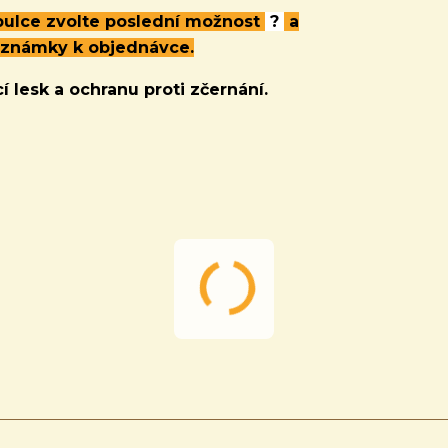
abulce zvolte poslední možnost
?
a
oznámky k objednávce.
í lesk a ochranu proti zčernání.