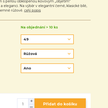
en s perlou obklopenou kovovým „objetím“
 eleganci. Na výběr v elegantní černé, klasické bílé,
 jemné růžové.
celý popis
Na objednání > 10 ks
Přidat do košíku