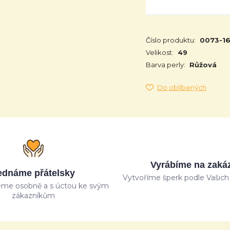
Číslo produktu:
0073-1
Velikost:
49
Barva perly:
Růžová
Do oblíbených
Vyrábíme na zaká
ednáme přátelsky
Vytvoříme šperk podle Vašich 
me osobně a s úctou ke svým
zákazníkům