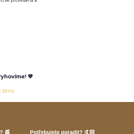
ychle provedená a
yhovíme! 💖
c Brno
? 📰
Potřebujete poradit? 🤙🏻