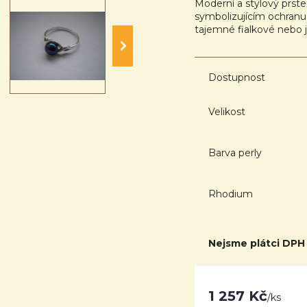
Moderní a stylový prst
symbolizujícím ochranu a
tajemné fialkové nebo
Dostupnost
Velikost
Barva perly
Rhodium
Nejsme plátci DPH
1 257 Kč
/
ks