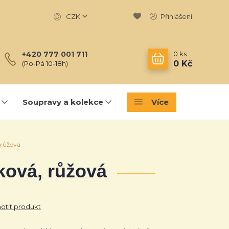
CZK
Přihlášení
0
ks
+420 777 001 711
0 Kč
(Po-Pá 10-18h)
Soupravy a kolekce
Více
, růžová
alková, růžová
tit produkt