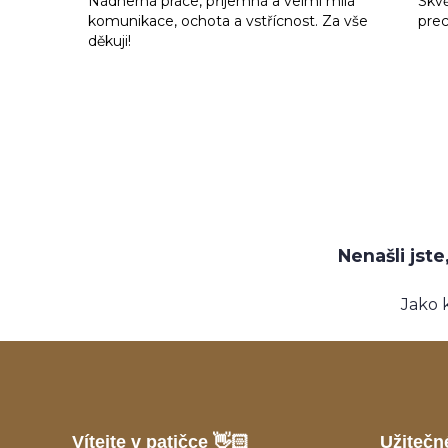
Nádherná práce, příjemná a velmi milá
Skvě
komunikace, ochota a vstřícnost. Za vše
prec
děkuji!
Nenašli jst
Jako 
Vítejte v patičce 👋🏻
Užitečn