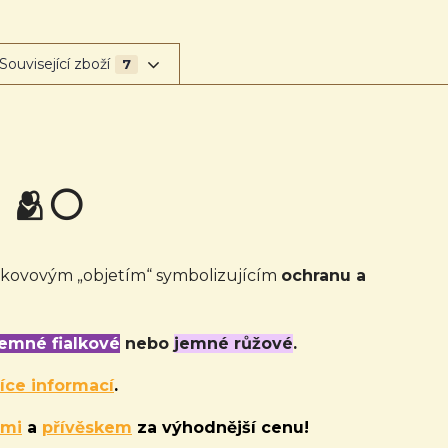
Související zboží
7
 🫂
⚪
 kovovým „objetím“ symbolizujícím
ochranu a
jemné fialkové
nebo
jemné růžové
.
íce informací
.
emi
a
přívěskem
za výhodnější cenu!