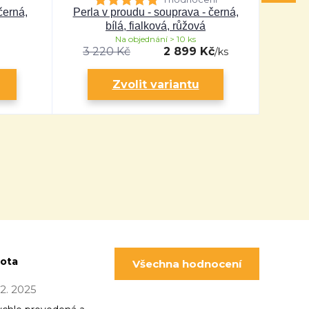
černá,
Perla v proudu - souprava - černá,
Perla v
bílá, fialková, růžová
Na objednání > 10 ks
3 220 Kč
2 899 Kč
/
ks
Zvolit variantu
pota
Všechna hodnocení
 12. 2025