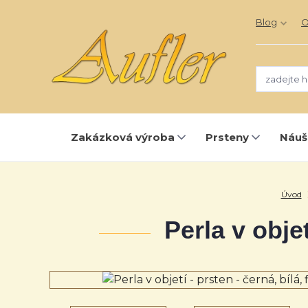
Blog
O
Zakázková výroba
Prsteny
Náuš
Úvod
Perla v objet