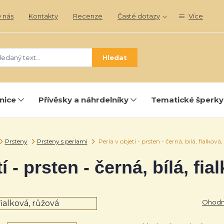
 nás
Kontakty
Recenze
Časté dotazy
Více
Hledat
nice
Přívěsky a náhrdelníky
Tematické šperky
Prsteny
Prsteny s perlami
Perla v objetí - prsten - černá, bílá, fialková
í - prsten - černá, bílá, fi
Ohodno