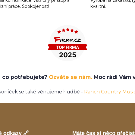
lá komunikace, vstřícný přístup a
Výroba na zákazku, r
izní práce. Spokojenost!
kvalitní.
e, co potřebujete?
Ozvěte se nám.
Moc rádi Vám v
koníček se také věnujeme hudbě -
Ranch Country Musi
é odkazy 🔗
Máte čas si něco přečíst