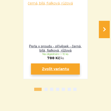
Perla v proudu - přívěsek - černá,
Perla v pro
bílá, fialková, růžová
bílá
Na objednání > 10 ks
Na 
788 Kč
/
ks
Zvolit variantu
Zv