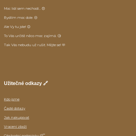
Moc lidí sem nechodí... 😞
Bydlím moc dole. 😒
Ale Vy tu jste! 😊
To Vás určitě něco moc zajímá. 🧐
Tak Vás nebudu už rušit. Mějte se! 🫶
Užitečné odkazy 🔗
Kdo jsme
Časté dotazy
Jak nakupovat
Vracení zboží
Obchodní podmínky
😴