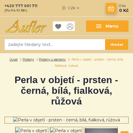
+420 777 001 711
0
ks
CZK
0 Kč
(Po-Pá 10-18h)
Menu
Hledat
Úvod
Prsteny
Prsteny s perlami
Perla v objetí - prsten - černá, bílá,
fialková, růžová
Perla v objetí - prsten -
černá, bílá, fialková,
růžová