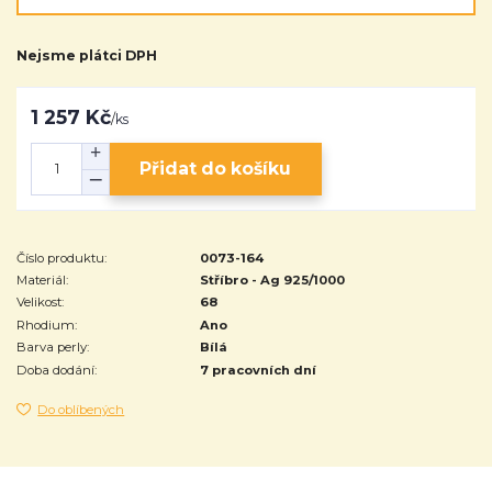
Nejsme plátci DPH
1 257 Kč
/
ks
Přidat do košíku
Číslo produktu:
0073-164
Materiál:
Stříbro - Ag 925/1000
Velikost:
68
Rhodium:
Ano
Barva perly:
Bílá
Doba dodání:
7 pracovních dní
Do oblíbených