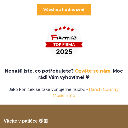
Všechna hodnocení
Nenašli jste, co potřebujete?
Ozvěte se nám.
Moc
rádi Vám vyhovíme! 💖
Jako koníček se také věnujeme hudbě -
Ranch Country
Music Brno
Vítejte v patičce 👋🏻