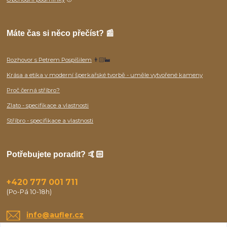
Máte čas si něco přečíst? 📰
Rozhovor s Petrem Pospíšilem
👨🏻‍🏭
Krása a etika v moderní šperkařské tvorbě - uměle vytvořené kameny
Proč černá stříbro?
Zlato - specifikace a vlastnosti
Stříbro - specifikace a vlastnosti
Potřebujete poradit? 🤙🏻
+420 777 001 711
(Po-Pá 10-18h)
info@aufler.cz