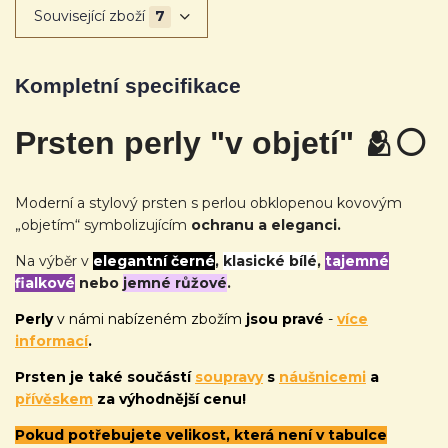
Související zboží
7
Kompletní specifikace
Prsten perly "v objetí" 🫂
⚪
Moderní a stylový prsten s perlou obklopenou kovovým
„objetím“ symbolizujícím
ochranu a eleganci.
Na výběr v
elegantní černé
,
klasické bílé
,
tajemné
fialkové
nebo
jemné růžové
.
Perly
v námi nabízeném zbožím
jsou pravé
-
více
informací
.
Prsten je také
součástí
soupravy
s
náušnicemi
a
přívěskem
za výhodnější cenu!
Pokud potřebujete velikost, která není v tabulce