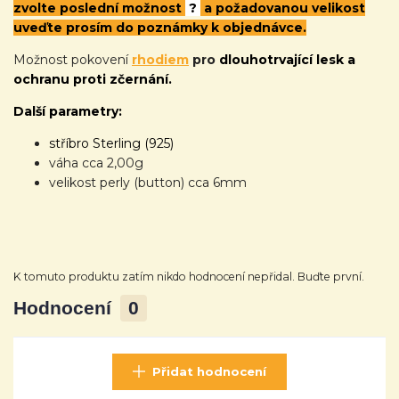
zvolte poslední možnost
?
a požadovanou velikost
uveďte prosím do poznámky k objednávce.
Možnost pokovení
rhodiem
pro
dlouhotrvající lesk a
ochranu proti zčernání.
Další parametry:
stříbro Sterling (925)
váha cca 2,00g
velikost perly (button) cca 6mm
K tomuto produktu zatím nikdo hodnocení nepřidal. Buďte první.
Hodnocení
0
Přidat hodnocení