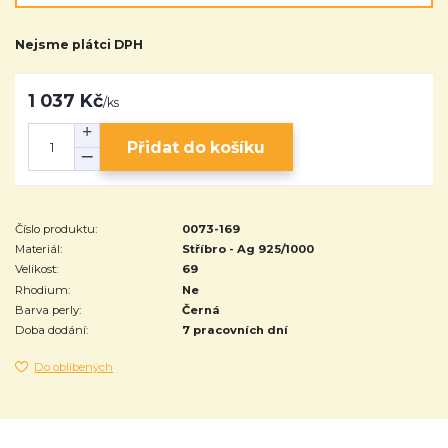
Nejsme plátci DPH
1 037 Kč
/
ks
Přidat do košíku
Číslo produktu:
0073-169
Materiál:
Stříbro - Ag 925/1000
Velikost:
69
Rhodium:
Ne
Barva perly:
Černá
Doba dodání:
7 pracovních dní
Do oblíbených