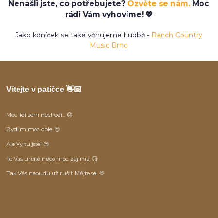
Nenašli jste, co potřebujete?
Ozvěte se nám.
Moc
rádi Vám vyhovíme! 💖
Jako koníček se také věnujeme hudbě -
Ranch Country
Music Brno
Vítejte v patičce 👋🏻
Moc lidí sem nechodí... 😞
Bydlím moc dole. 😒
Ale Vy tu jste! 😊
To Vás určitě něco moc zajímá. 🧐
Tak Vás nebudu už rušit. Mějte se! 🫶