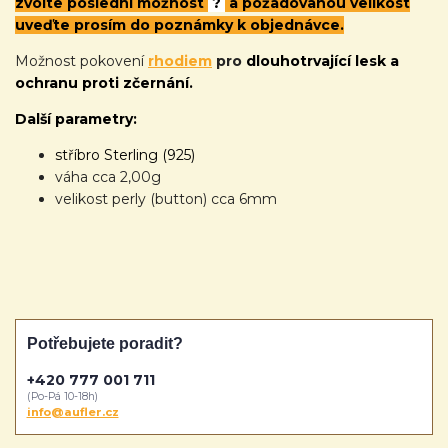
zvolte poslední možnost
?
a požadovanou velikost
uveďte prosím do poznámky k objednávce.
Možnost pokovení
rhodiem
pro
dlouhotrvající lesk a
ochranu proti zčernání.
Další parametry:
stříbro Sterling (925)
váha cca 2,00g
velikost perly (button) cca 6mm
Potřebujete poradit?
+420 777 001 711
(Po-Pá 10-18h)
info@aufler.cz