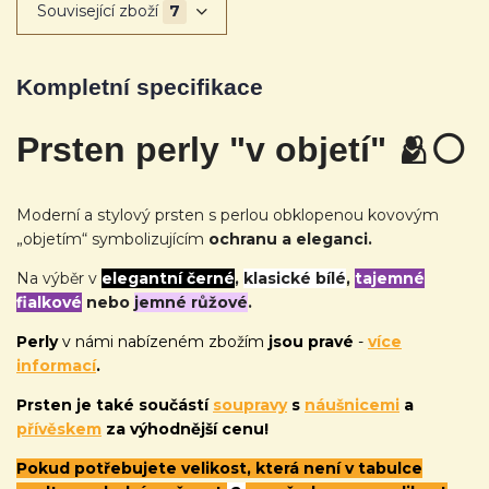
Související zboží
7
Kompletní specifikace
Prsten perly "v objetí" 🫂
⚪
Moderní a stylový prsten s perlou obklopenou kovovým
„objetím“ symbolizujícím
ochranu a eleganci.
Na výběr v
elegantní černé
,
klasické bílé
,
tajemné
fialkové
nebo
jemné růžové
.
Perly
v námi nabízeném zbožím
jsou pravé
-
více
informací
.
Prsten je také
součástí
soupravy
s
náušnicemi
a
přívěskem
za výhodnější cenu!
Pokud potřebujete velikost, která není v tabulce