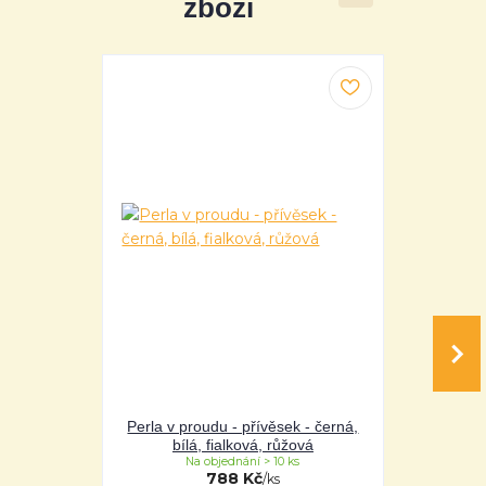
zboží
Perla v proudu - přívěsek - černá,
Perla v pro
bílá, fialková, růžová
bílá
Na objednání > 10 ks
Na 
788 Kč
/
ks