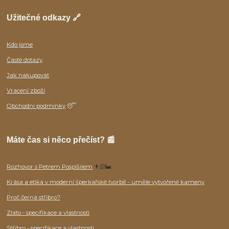
Užitečné odkazy 🔗
Kdo jsme
Časté dotazy
Jak nakupovat
Vracení zboží
Obchodní podmínky
😴
Máte čas si něco přečíst? 📰
Rozhovor s Petrem Pospíšilem
👨🏻‍🏭
Krása a etika v moderní šperkařské tvorbě - uměle vytvořené kameny
Proč černá stříbro?
Zlato - specifikace a vlastnosti
Stříbro - specifikace a vlastnosti