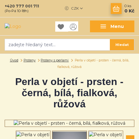
+420 777 001 711
0
ks
CZK
0 Kč
(Po-Pá 10-18h)
Menu
Hledat
Úvod
Prsteny
Prsteny s perlami
Perla v objetí - prsten - černá, bílá,
fialková, růžová
Perla v objetí - prsten -
černá, bílá, fialková,
růžová