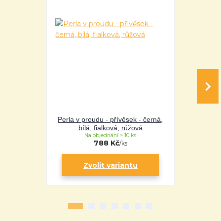
Perla v proudu - přívěsek - černá,
Perla v pro
bílá, fialková, růžová
bílá
Na objednání > 10 ks
Na 
788 Kč
/
ks
Zvolit variantu
Zv