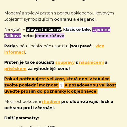
Moderní a stylový prsten s perlou obklopenou kovovým
„objetím“ symbolizujícím
ochranu a eleganci.
Na výběr v
elegantní černé
,
klasické bílé
,
tajemné
fialkové
nebo
jemné růžové
.
Perly
v námi nabízeném zbožím
jsou pravé
-
více
informací
.
Prsten je také
součástí
soupravy
s
náušnicemi
a
přívěskem
za výhodnější cenu!
Pokud potřebujete velikost, která není v tabulce
zvolte poslední možnost
?
a požadovanou velikost
uveďte prosím do poznámky k objednávce.
Možnost pokovení
rhodiem
pro
dlouhotrvající lesk a
ochranu proti zčernání.
Další parametry: