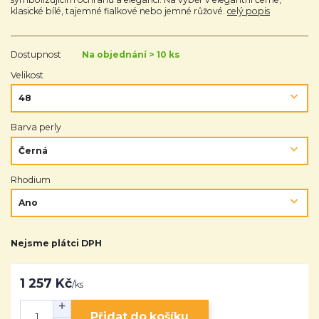
klasické bílé, tajemné fialkové nebo jemné růžové.
celý popis
Dostupnost
Na objednání > 10 ks
Velikost
Barva perly
Rhodium
Nejsme plátci DPH
1 257 Kč
/
ks
Přidat do košíku