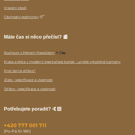
Vracení zboží
Obchodní podmínky
😴
Máte čas si něco přečíst? 📰
Rozhovor s Petrem Pospíšilem
👨🏻‍🏭
Krása a etika v moderní šperkařské tvorbě - uměle vytvořené kameny
Proč černá stříbro?
Zlato - specifikace a vlastnosti
Stříbro - specifikace a vlastnosti
Potřebujete poradit? 🤙🏻
+420 777 001 711
(Po-Pá 10-18h)