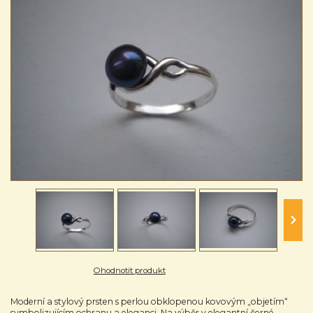
Ohodnotit produkt
Moderní a stylový prsten s perlou obklopenou kovovým „objetím“
symbolizujícím ochranu a eleganci. Na výběr v elegantní černé,