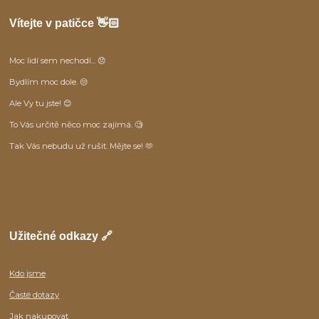
Vítejte v patičce 👋🏻
Moc lidí sem nechodí... 😞
Bydlím moc dole. 😒
Ale Vy tu jste! 😊
To Vás určitě něco moc zajímá. 🧐
Tak Vás nebudu už rušit. Mějte se! 🫶
Užitečné odkazy 🔗
Kdo jsme
Časté dotazy
Jak nakupovat