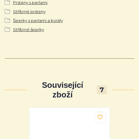
Prsteny s perlami
Stříbrné prsteny
Šperky s perlami a korály
Stříbrné šperky
Související
7
zboží