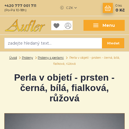
+420 777 001 711
0
ks
CZK
0 Kč
(Po-Pá 10-18h)
Menu
Hledat
Úvod
Prsteny
Prsteny s perlami
Perla v objetí - prsten - černá, bílá,
fialková, růžová
Perla v objetí - prsten -
černá, bílá, fialková,
růžová