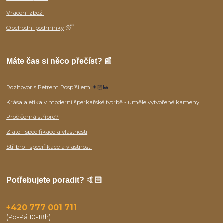
Vracení zboží
Obchodní podmínky
😴
Máte čas si něco přečíst? 📰
Rozhovor s Petrem Pospíšilem
👨🏻‍🏭
Krása a etika v moderní šperkařské tvorbě - uměle vytvořené kameny
Proč černá stříbro?
Zlato - specifikace a vlastnosti
Stříbro - specifikace a vlastnosti
Potřebujete poradit? 🤙🏻
+420 777 001 711
(Po-Pá 10-18h)