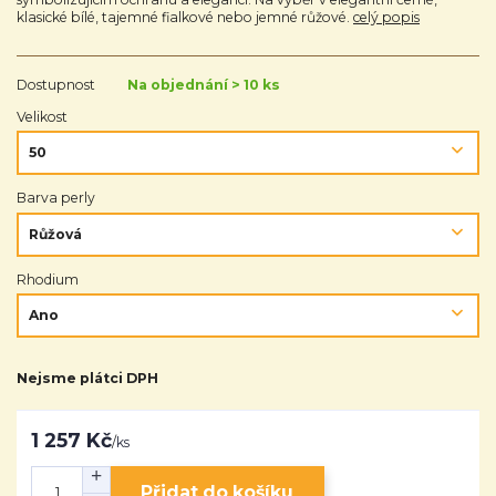
klasické bílé, tajemné fialkové nebo jemné růžové.
celý popis
Dostupnost
Na objednání > 10 ks
Velikost
Barva perly
Rhodium
Nejsme plátci DPH
1 257 Kč
/
ks
Přidat do košíku