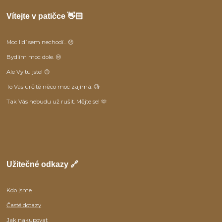
Vítejte v patičce 👋🏻
Moc lidí sem nechodí... 😞
Bydlím moc dole. 😒
Ale Vy tu jste! 😊
To Vás určitě něco moc zajímá. 🧐
Tak Vás nebudu už rušit. Mějte se! 🫶
Užitečné odkazy 🔗
Kdo jsme
Časté dotazy
Jak nakupovat