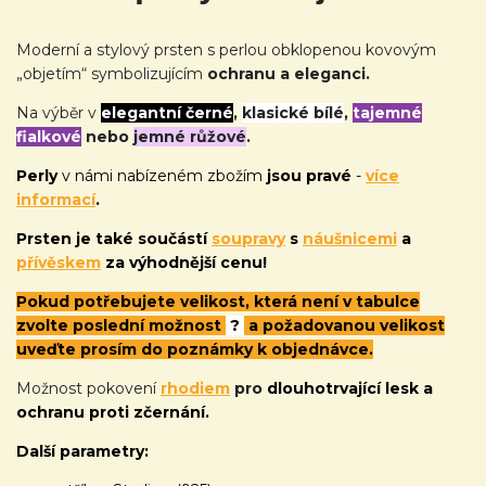
Moderní a stylový prsten s perlou obklopenou kovovým
„objetím“ symbolizujícím
ochranu a eleganci.
Na výběr v
elegantní černé
,
klasické bílé
,
tajemné
fialkové
nebo
jemné růžové
.
Perly
v námi nabízeném zbožím
jsou pravé
-
více
informací
.
Prsten je také
součástí
soupravy
s
náušnicemi
a
přívěskem
za výhodnější cenu!
Pokud potřebujete velikost, která není v tabulce
zvolte poslední možnost
?
a požadovanou velikost
uveďte prosím do poznámky k objednávce.
Možnost pokovení
rhodiem
pro
dlouhotrvající lesk a
ochranu proti zčernání.
Další parametry: