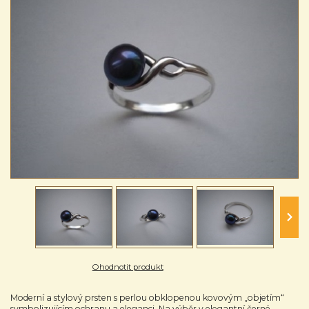
Ohodnotit produkt
Moderní a stylový prsten s perlou obklopenou kovovým „objetím“
symbolizujícím ochranu a eleganci. Na výběr v elegantní černé,