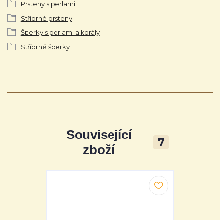
Prsteny s perlami
Stříbrné prsteny
Šperky s perlami a korály
Stříbrné šperky
Související
7
zboží