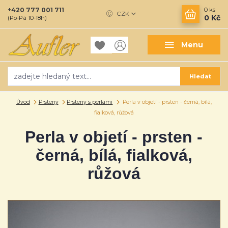
+420 777 001 711
0
ks
CZK
0 Kč
(Po-Pá 10-18h)
Menu
Hledat
Úvod
Prsteny
Prsteny s perlami
Perla v objetí - prsten - černá, bílá,
fialková, růžová
Perla v objetí - prsten -
černá, bílá, fialková,
růžová