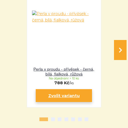
Perla v proudu - přívěsek - černá,
Perla v pro
bílá, fialková, růžová
bílá
Na objednání > 10 ks
Na 
788 Kč
/
ks
Zvolit variantu
Zv