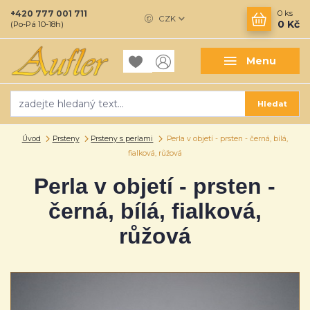
+420 777 001 711
0
ks
CZK
0 Kč
(Po-Pá 10-18h)
Menu
Hledat
Úvod
Prsteny
Prsteny s perlami
Perla v objetí - prsten - černá, bílá,
fialková, růžová
Perla v objetí - prsten -
černá, bílá, fialková,
růžová