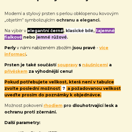
Moderní a stylový prsten s perlou obklopenou kovovým
„objetím“ symbolizujícím
ochranu a eleganci.
Na výběr v
elegantní černé
,
klasické bílé
,
tajemné
fialkové
nebo
jemné růžové
.
Perly
v námi nabízeném zbožím
jsou pravé
-
více
informací
.
Prsten je také
součástí
soupravy
s
náušnicemi
a
přívěskem
za výhodnější cenu!
Pokud potřebujete velikost, která není v tabulce
zvolte poslední možnost
?
a požadovanou velikost
uveďte prosím do poznámky k objednávce.
Možnost pokovení
rhodiem
pro
dlouhotrvající lesk a
ochranu proti zčernání.
Další parametry: