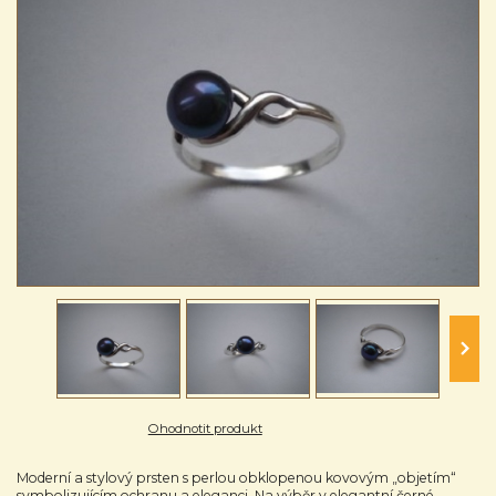
Ohodnotit produkt
Moderní a stylový prsten s perlou obklopenou kovovým „objetím“
symbolizujícím ochranu a eleganci. Na výběr v elegantní černé,