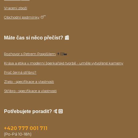
Vracení zboží
Obchodní podmínky
😴
Máte čas si něco přečíst? 📰
Rozhovor s Petrem Pospíšilem
👨🏻‍🏭
Krása a etika v moderní šperkařské tvorbě - uměle vytvořené kameny
Proč černá stříbro?
Zlato - specifikace a vlastnosti
Stříbro - specifikace a vlastnosti
Potřebujete poradit? 🤙🏻
+420 777 001 711
(Po-Pá 10-18h)