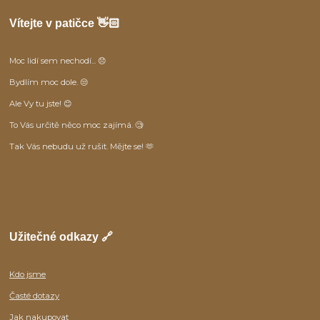
Vítejte v patičce 👋🏻
Moc lidí sem nechodí... 😞
Bydlím moc dole. 😒
Ale Vy tu jste! 😊
To Vás určitě něco moc zajímá. 🧐
Tak Vás nebudu už rušit. Mějte se! 🫶
Užitečné odkazy 🔗
Kdo jsme
Časté dotazy
Jak nakupovat