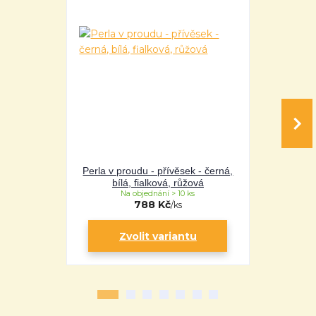
Perla v proudu - přívěsek - černá,
Perla v pro
bílá, fialková, růžová
bílá
Na objednání > 10 ks
Na 
788 Kč
/
ks
Zvolit variantu
Zv