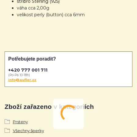
stříbro Sterling (925)
váha cca 2,00g
velikost perly (button) cca 6mm
Potřebujete poradit?
+420 777 001 711
(Po-Pá 10-18h)
info@aufler.cz
Zboží zařazeno v kategoriích
Prsteny
Všechny šperky