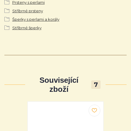
Prsteny s perlami
Stříbrné prsteny
Šperky s perlami a korály
Stříbrné šperky
Související
7
zboží