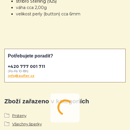
stříbro Sterling (925)
váha cca 2,00g
velikost perly (button) cca 6mm
Potřebujete poradit?
+420 777 001 711
(Po-Pá 10-18h)
info@aufler.cz
Zboží zařazeno v kategoriích
Prsteny
Všechny šperky