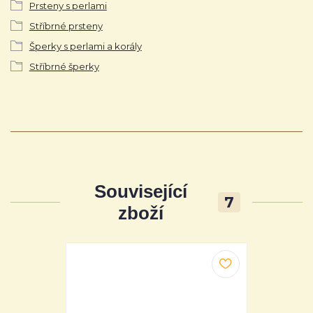
Prsteny s perlami
Stříbrné prsteny
Šperky s perlami a korály
Stříbrné šperky
Související
7
zboží