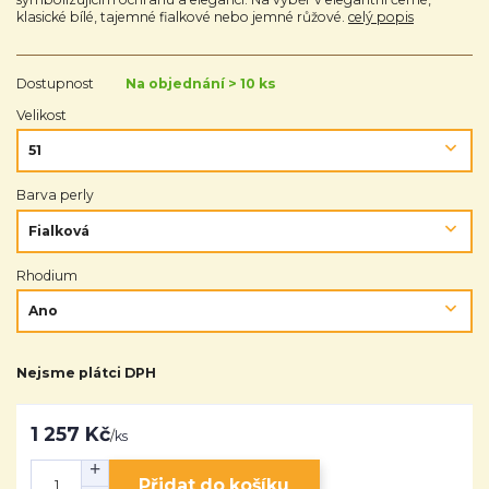
klasické bílé, tajemné fialkové nebo jemné růžové.
celý popis
Dostupnost
Na objednání > 10 ks
Velikost
Barva perly
Rhodium
Nejsme plátci DPH
1 257 Kč
/
ks
Přidat do košíku