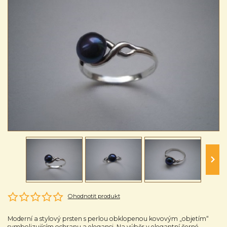
Ohodnotit produkt
Moderní a stylový prsten s perlou obklopenou kovovým „objetím“
symbolizujícím ochranu a eleganci. Na výběr v elegantní černé,