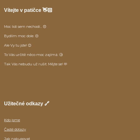
Vítejte v patičce 👋🏻
Moc lidí sem nechodí... 😞
Bydlím moc dole. 😒
Ale Vy tu jste! 😊
To Vás určitě něco moc zajímá. 🧐
Tak Vás nebudu už rušit. Mějte se! 🫶
Užitečné odkazy 🔗
Kdo jsme
Časté dotazy
Jak nakupovat