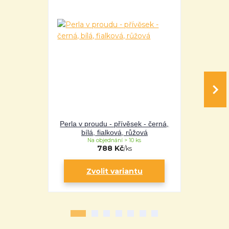
Perla v proudu - přívěsek - černá,
Perla v pro
bílá, fialková, růžová
bílá
Na objednání > 10 ks
Na 
788 Kč
/
ks
Zvolit variantu
Zv