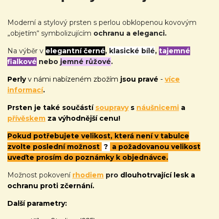
Moderní a stylový prsten s perlou obklopenou kovovým
„objetím“ symbolizujícím
ochranu a eleganci.
Na výběr v
elegantní černé
,
klasické bílé
,
tajemné
fialkové
nebo
jemné růžové
.
Perly
v námi nabízeném zbožím
jsou pravé
-
více
informací
.
Prsten je také
součástí
soupravy
s
náušnicemi
a
přívěskem
za výhodnější cenu!
Pokud potřebujete velikost, která není v tabulce
zvolte poslední možnost
?
a požadovanou velikost
uveďte prosím do poznámky k objednávce.
Možnost pokovení
rhodiem
pro
dlouhotrvající lesk a
ochranu proti zčernání.
Další parametry: