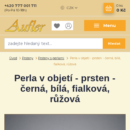
+420 777 001 711
0
ks
CZK
0 Kč
(Po-Pá 10-18h)
Menu
Hledat
Úvod
Prsteny
Prsteny s perlami
Perla v objetí - prsten - černá, bílá,
fialková, růžová
Perla v objetí - prsten -
černá, bílá, fialková,
růžová