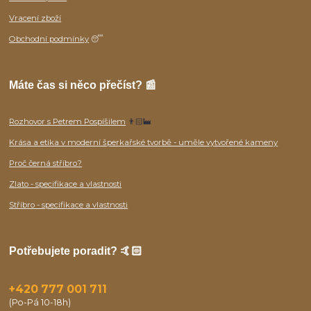
Vracení zboží
Obchodní podmínky
😴
Máte čas si něco přečíst? 📰
Rozhovor s Petrem Pospíšilem
👨🏻‍🏭
Krása a etika v moderní šperkařské tvorbě - uměle vytvořené kameny
Proč černá stříbro?
Zlato - specifikace a vlastnosti
Stříbro - specifikace a vlastnosti
Potřebujete poradit? 🤙🏻
+420 777 001 711
(Po-Pá 10-18h)