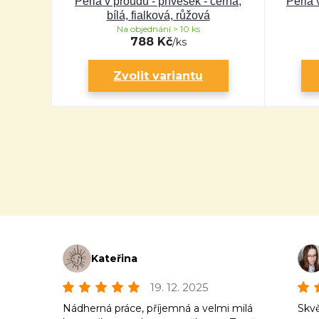
Perla v proudu - přívěsek - černá,
Perla 
bílá, fialková, růžová
Na objednání > 10 ks
788 Kč
/
ks
Zvolit variantu
Kateřina
19. 12. 2025
Nádherná práce, příjemná a velmi milá
Skvě