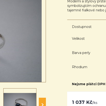
Moderní a stylový prst
symbolizujícím ochranu a
tajemné fialkové nebo
Dostupnost
Velikost
Barva perly
Rhodium
Nejsme plátci DPH
1 037 Kč
/
ks