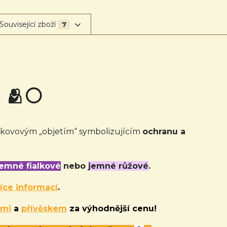
Související zboží
7
 🫂
⚪
 kovovým „objetím“ symbolizujícím
ochranu a
jemné fialkové
nebo
jemné růžové
.
íce informací
.
emi
a
přívěskem
za výhodnější cenu!