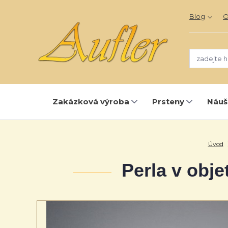
Blog
O
Zakázková výroba
Prsteny
Náuš
Úvod
Perla v objet