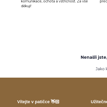
komunikace, ochota a vstřícnost. Za vše
prec
děkuji!
Nenašli jst
Jako 
Vítejte v patičce 👋🏻
Užitečn