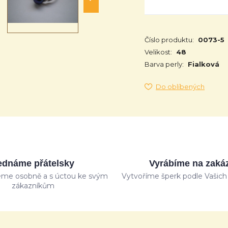
Číslo produktu:
0073-5
Velikost:
48
Barva perly:
Fialková
Do oblíbených
ednáme přátelsky
Vyrábíme na zaká
me osobně a s úctou ke svým
Vytvoříme šperk podle Vašich 
zákazníkům