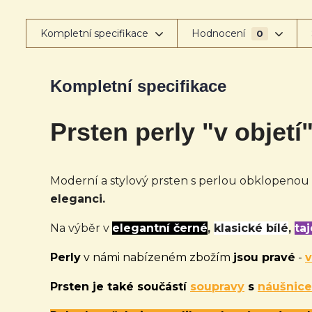
Kompletní specifikace
Hodnocení
0
Kompletní specifikace
Prsten perly "v objetí"
Moderní a stylový prsten s perlou obklopenou
eleganci.
Na výběr v
elegantní černé
,
klasické bílé
,
ta
Perly
v námi nabízeném zbožím
jsou pravé
-
v
Prsten je také
součástí
soupravy
s
náušnic