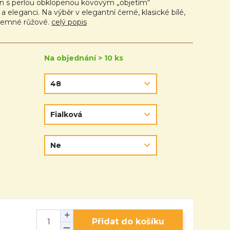
en s perlou obklopenou kovovým „objetím“
 eleganci. Na výběr v elegantní černé, klasické bílé,
 jemné růžové.
celý popis
Na objednání > 10 ks
Přidat do košíku