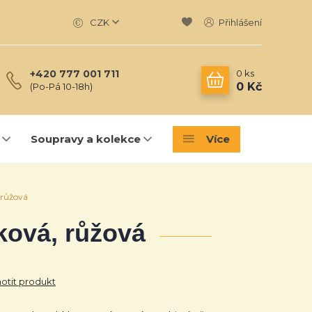
CZK
Přihlášení
0
ks
+420 777 001 711
0 Kč
(Po-Pá 10-18h)
Soupravy a kolekce
Více
, růžová
alková, růžová
tit produkt