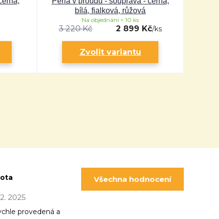
černá,
Perla v proudu - souprava - černá,
Perla v
bílá, fialková, růžová
Na objednání > 10 ks
3 220 Kč
2 899 Kč
/
ks
Zvolit variantu
pota
Všechna hodnocení
 12. 2025
ychle provedená a