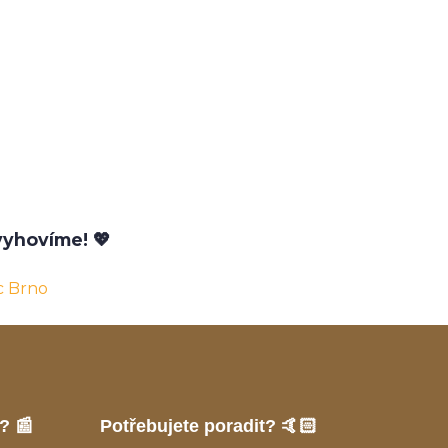
yhovíme! 💖
c Brno
? 📰
Potřebujete poradit? 🤙🏻