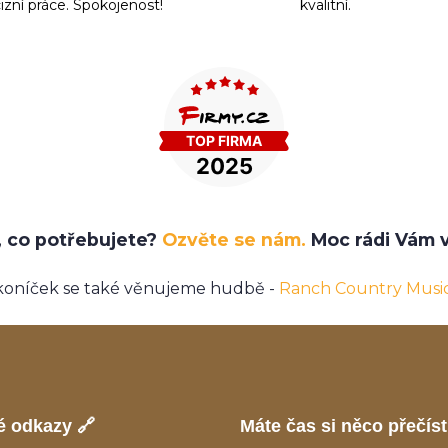
izní práce. Spokojenost!
kvalitní.
e, co potřebujete?
Ozvěte se nám.
Moc rádi Vám v
koníček se také věnujeme hudbě -
Ranch Country Musi
é odkazy 🔗
Máte čas si něco přečíst