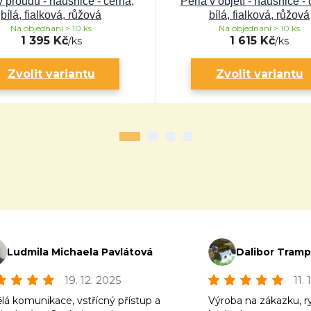
v proudu - náušnice - černá,
Perla v objetí - náušnice - 
bílá, fialková, růžová
bílá, fialková, růžová
Na objednání > 10 ks
Na objednání > 10 ks
1 395 Kč
1 615 Kč
/
ks
/
ks
Zvolit variantu
Zvolit variantu
Ludmila Michaela Pavlátová
Dalibor Tram
19. 12. 2025
11.
lá komunikace, vstřícný přístup a
Výroba na zákazku, r