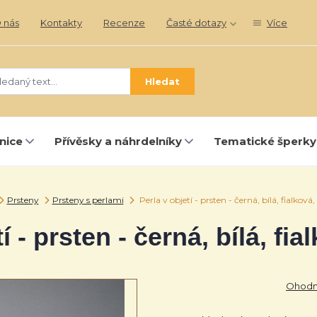
 nás
Kontakty
Recenze
Časté dotazy
Více
Hledat
nice
Přívěsky a náhrdelníky
Tematické šperky
Prsteny
Prsteny s perlami
Perla v objetí - prsten - černá, bílá, fialková
í - prsten - černá, bílá, fi
Ohodno