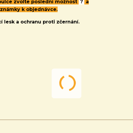
abulce zvolte poslední možnost
?
a
oznámky k objednávce.
í lesk a ochranu proti zčernání.