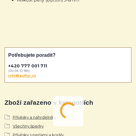
velikost perly (button) 5-6mm
Potřebujete poradit?
+420 777 001 711
(Po-Pá 10-18h)
info@aufler.cz
Zboží zařazeno v kategoriích
Přívěsky a náhrdelníky
Všechny šperky
Přívěsky s perlami a korály