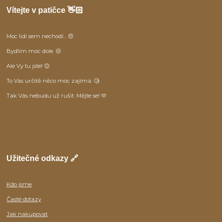
Vítejte v patičce 👋🏻
Moc lidí sem nechodí... 😞
Bydlím moc dole. 😒
Ale Vy tu jste! 😊
To Vás určitě něco moc zajímá. 🧐
Tak Vás nebudu už rušit. Mějte se! 🫶
Užitečné odkazy 🔗
Kdo jsme
Časté dotazy
Jak nakupovat