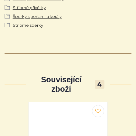
Stříbrné přívěsky
Šperky s perlami a korály
Stříbrné šperky
Související
4
zboží