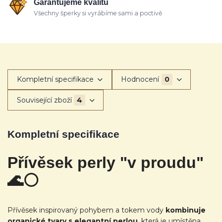
Garantujeme kvalitu
Všechny šperky si vyrábíme sami a poctivě
Kompletní specifikace
Hodnocení
0
Související zboží
4
Kompletní specifikace
Přívěsek perly "v proudu"
🌊
⚪
Přívěsek inspirovaný pohybem a tokem vody
kombinuje
organické tvary s elegantní perlou
, která je umístěna