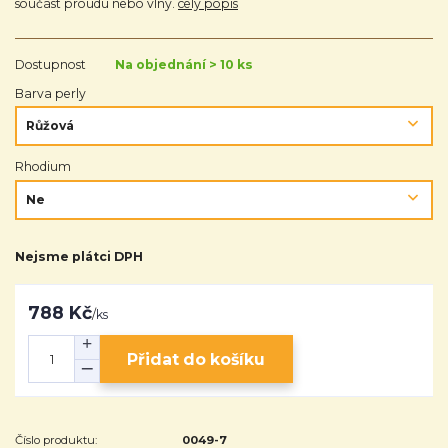
součást proudu nebo vlny.
celý popis
Dostupnost
Na objednání > 10 ks
Barva perly
Rhodium
Nejsme plátci DPH
788 Kč
/
ks
Přidat do košíku
Číslo produktu:
0049-7