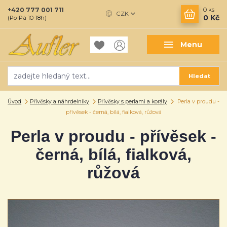
+420 777 001 711
0
ks
CZK
0 Kč
(Po-Pá 10-18h)
Menu
Hledat
Úvod
Přívěsky a náhrdelníky
Přívěsky s perlami a korály
Perla v proudu -
přívěsek - černá, bílá, fialková, růžová
Perla v proudu - přívěsek -
černá, bílá, fialková,
růžová