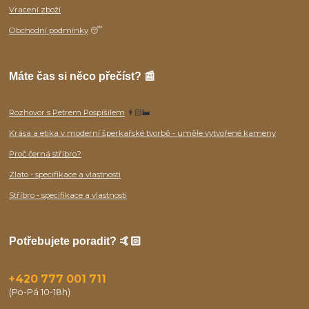
Vracení zboží
Obchodní podmínky
😴
Máte čas si něco přečíst? 📰
Rozhovor s Petrem Pospíšilem
👨🏻‍🏭
Krása a etika v moderní šperkařské tvorbě - uměle vytvořené kameny
Proč černá stříbro?
Zlato - specifikace a vlastnosti
Stříbro - specifikace a vlastnosti
Potřebujete poradit? 🤙🏻
+420 777 001 711
(Po-Pá 10-18h)