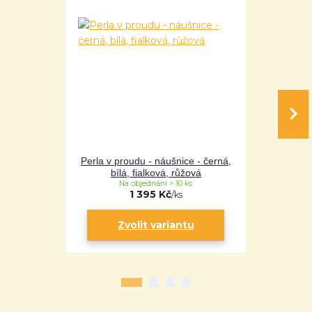
Perla v proudu - náušnice - černá,
Perla v obje
bílá, fialková, růžová
fi
Na objednání > 10 ks
Na 
1 395 Kč
/
ks
Zvolit variantu
Zv