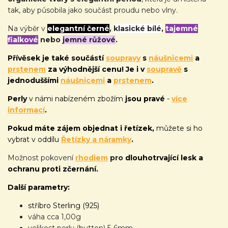
tak, aby působila jako součást proudu nebo vlny.
Na výběr v
elegantní černé
,
klasické bílé
,
tajemné
fialkové
nebo
jemné růžové
.
Přívěsek je také
součástí
soupravy
s
náušnicemi
a
prstenem
za výhodnější cenu! Je i v
soupravě
s
jednoduššími
náušnicemi
a
prstenem
.
Perly
v námi nabízeném zbožím
jsou pravé
-
více
informací
.
Pokud máte zájem objednat i řetízek,
můžete si ho
vybrat v oddílu
Řetízky a náramky
.
Možnost pokovení
rhodiem
pro
dlouhotrvající lesk a
ochranu proti zčernání.
Další parametry:
stříbro Sterling (925)
váha cca 1,00g