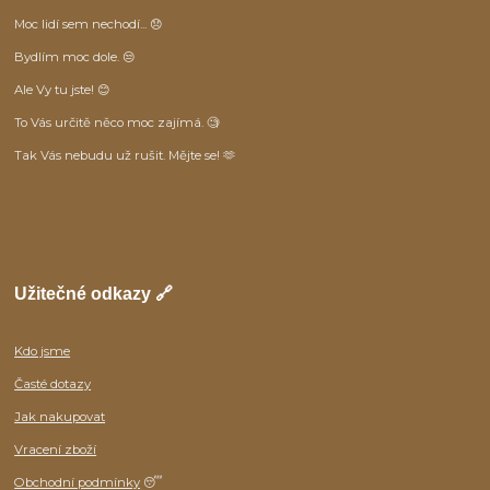
Moc lidí sem nechodí... 😞
Bydlím moc dole. 😒
Ale Vy tu jste! 😊
To Vás určitě něco moc zajímá. 🧐
Tak Vás nebudu už rušit. Mějte se! 🫶
Užitečné odkazy 🔗
Kdo jsme
Časté dotazy
Jak nakupovat
Vracení zboží
Obchodní podmínky
😴