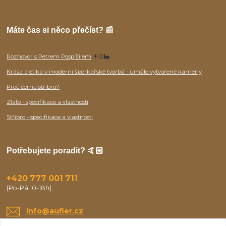
Máte čas si něco přečíst? 📰
Rozhovor s Petrem Pospíšilem
👨🏻‍🏭
Krása a etika v moderní šperkařské tvorbě - uměle vytvořené kameny
Proč černá stříbro?
Zlato - specifikace a vlastnosti
Stříbro - specifikace a vlastnosti
Potřebujete poradit? 🤙🏻
+420 777 001 711
(Po-Pá 10-18h)
info@aufler.cz