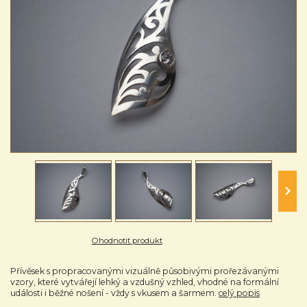
Ohodnotit produkt
Přívěsek s propracovanými vizuálně působivými prořezávanými
vzory, které vytvářejí lehký a vzdušný vzhled, vhodné na formální
události i běžné nošení - vždy s vkusem a šarmem.
celý popis