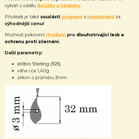
vybrat v oddílu
Řetízky a náramky
.
Přívěsek je také
součástí
soupravy
s
náušnicemi
za
výhodnější cenu!
Možnost pokovení
rhodiem
pro
dlouhotrvající lesk a
ochranu proti zčernání.
Další parametry:
stříbro Sterling (925)
váha cca 1,40g
zirkon o průměru 3mm