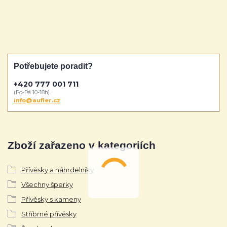
Potřebujete poradit?
+420 777 001 711
(Po-Pá 10-18h)
info@aufler.cz
Zboží zařazeno v kategoriích
Přívěsky a náhrdelníky
Všechny šperky
Přívěsky s kameny
Stříbrné přívěsky