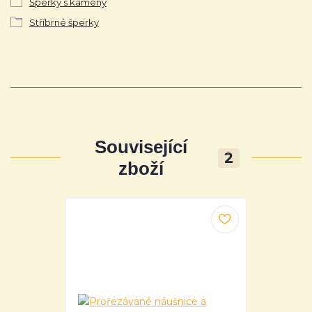
Šperky s kameny
Stříbrné šperky
Související
2
zboží