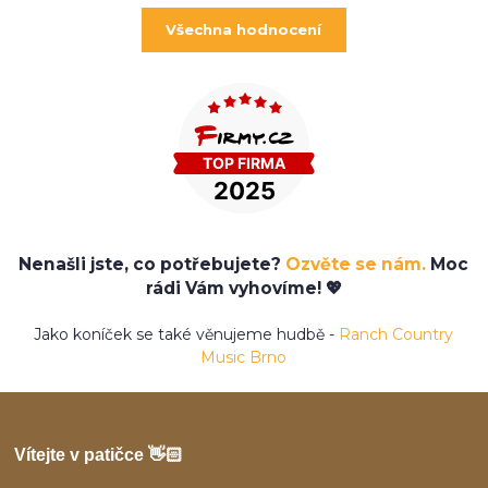
Všechna hodnocení
Nenašli jste, co potřebujete?
Ozvěte se nám.
Moc
rádi Vám vyhovíme! 💖
Jako koníček se také věnujeme hudbě -
Ranch Country
Music Brno
Vítejte v patičce 👋🏻