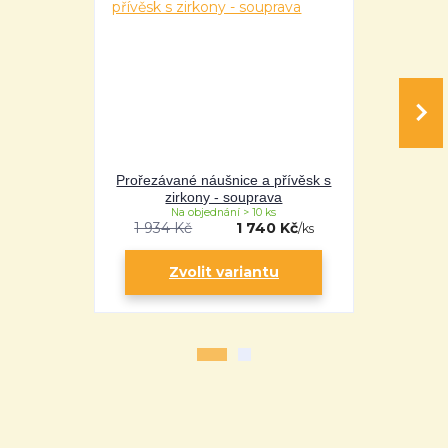
Prořezávané náušnice a přívěsk s
Prořezáva
zirkony - souprava
Na objednání > 10 ks
Na 
1 934 Kč
1 740 Kč
/
ks
Zvolit variantu
Zv