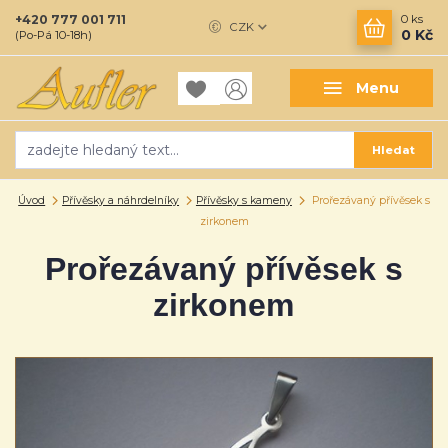
+420 777 001 711
0
ks
CZK
0 Kč
(Po-Pá 10-18h)
Menu
Hledat
Úvod
Přívěsky a náhrdelníky
Přívěsky s kameny
Prořezávaný přívěsek s
zirkonem
Prořezávaný přívěsek s
zirkonem