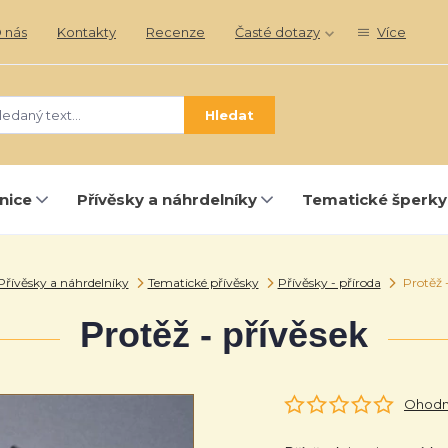
 nás
Kontakty
Recenze
Časté dotazy
Více
Hledat
nice
Přívěsky a náhrdelníky
Tematické šperky
Přívěsky a náhrdelníky
Tematické přívěsky
Přívěsky - příroda
Protěž -
Protěž - přívěsek
Ohodno