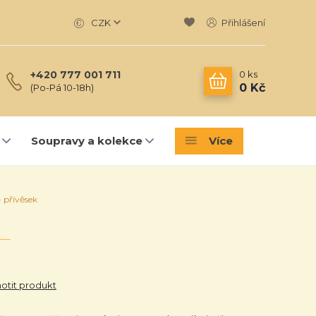
CZK
Přihlášení
0
ks
+420 777 001 711
0 Kč
(Po-Pá 10-18h)
Soupravy a kolekce
Více
 přívěsek
tit produkt