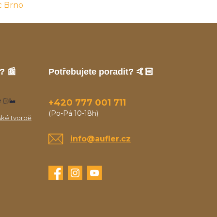
c Brno
? 📰
Potřebujete poradit? 🤙🏻
🏻‍🏭
+420 777 001 711
(Po-Pá 10-18h)
ské tvorbě
info@aufler.cz