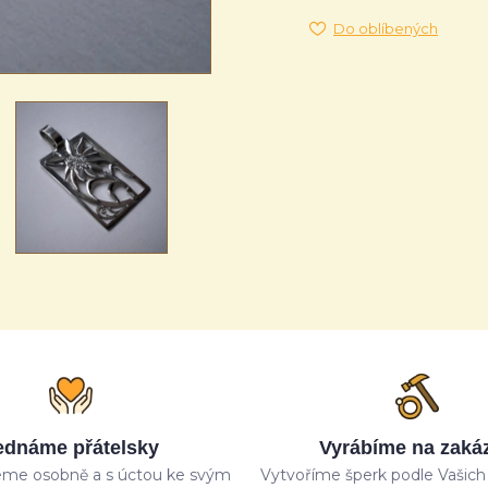
Do oblíbených
ednáme přátelsky
Vyrábíme na zaká
me osobně a s úctou ke svým
Vytvoříme šperk podle Vašich 