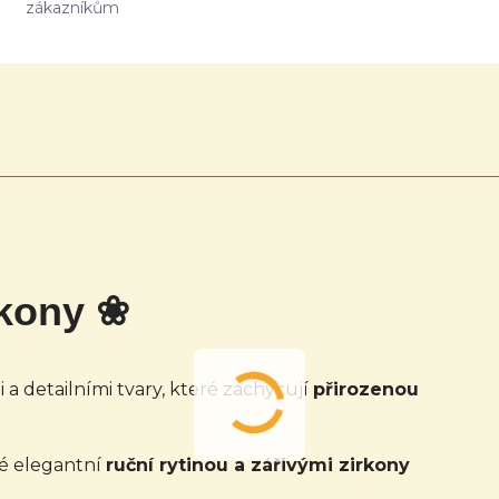
zákazníkům
rkony ❀
a detailními tvary, které zachycují
přirozenou
ké elegantní
ruční rytinou a zářivými zirkony