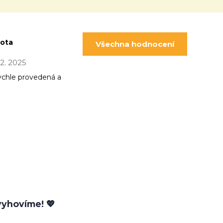
pota
Všechna hodnocení
 12. 2025
ychle provedená a
yhovíme! 💖