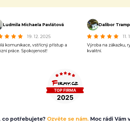
Ludmila Michaela Pavlátová
Dalibor Tram
19. 12. 2025
11.
lá komunikace, vstřícný přístup a
Výroba na zákazku, r
izní práce. Spokojenost!
kvalitní.
e, co potřebujete?
Ozvěte se nám.
Moc rádi Vám v