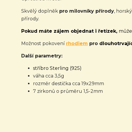
Skvělý doplněk
pro milovníky přírody
, horsk
přírody.
Pokud máte zájem objednat i řetízek,
můžet
Možnost pokovení
rhodiem
pro
dlouhotrvajíc
Další parametry:
stříbro Sterling (925)
váha cca 3,5g
rozměr destička cca 19x29mm
7 zirkonů o průměru 1,5-2mm