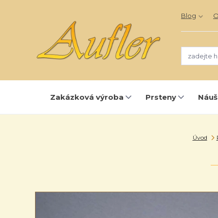
Blog
O
Zakázková výroba
Prsteny
Náuš
Úvod