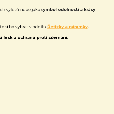
ých výletů nebo jako s
ymbol odolnosti a krásy
e si ho vybrat v oddílu
Řetízky a náramky
.
í lesk a ochranu proti zčernání.