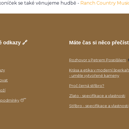
koníček se také věnujeme hudbě -
Ranch Country Musi
é odkazy 🔗
Máte čas si něco přečíst
Rozhovor s Petrem Pospíšilem

azy
Krása a etika v moderní šperkař
- uměle vytvořené kameny
ovat
Proč černá stříbro?
oží
Zlato - specifikace a vlastnosti
 podmínky
😴
Stříbro - specifikace a vlastnosti