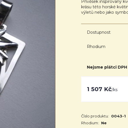
Přívěsek inspirovaný k
krásu této horské květi
výletů nebo jako symbol
Dostupnost
Rhodium
Nejsme plátci DPH
1 507 Kč
/
ks
Číslo produktu:
0043-1
Rhodium:
Ne