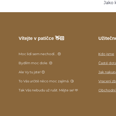
Jako 
Vítejte v patičce 👋🏻
Užitečn
Moc lidí sem nechodí... 😞
Kdo jsme
Bydlím moc dole. 😒
Časté dot
Ale Vy tu jste! 😊
Jak nakup
To Vás určitě něco moc zajímá. 🧐
Vracení zb
Tak Vás nebudu už rušit. Mějte se! 🫶
Obchodní