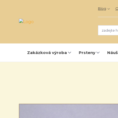
Blog
O
Zakázková výroba
Prsteny
Náuš