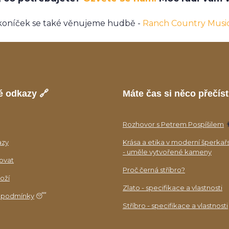
koníček se také věnujeme hudbě -
Ranch Country Musi
é odkazy 🔗
Máte čas si něco přečíst
Rozhovor s Petrem Pospíšilem

azy
Krása a etika v moderní šperkař
- uměle vytvořené kameny
ovat
Proč černá stříbro?
oží
Zlato - specifikace a vlastnosti
 podmínky
😴
Stříbro - specifikace a vlastnosti