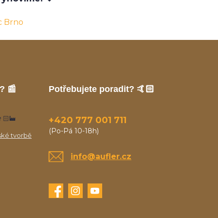
c Brno
? 📰
Potřebujete poradit? 🤙🏻
🏻‍🏭
+420 777 001 711
(Po-Pá 10-18h)
ské tvorbě
info@aufler.cz