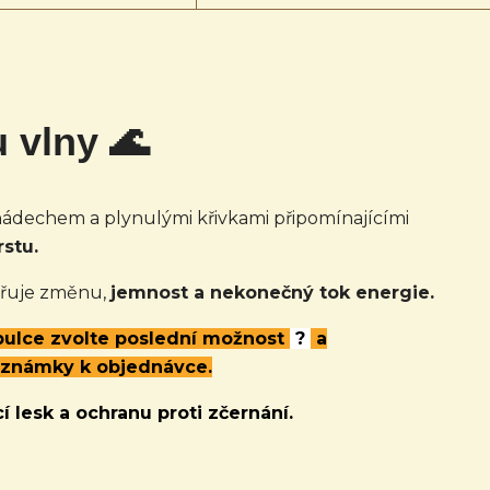
u vlny 🌊
ádechem a plynulými křivkami připomínajícími
stu.
adřuje změnu,
jemnost a nekonečný tok energie.
abulce zvolte poslední možnost
?
a
oznámky k objednávce.
í lesk a ochranu proti zčernání.