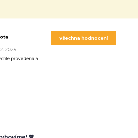
pota
Všechna hodnocení
 12. 2025
ychle provedená a
yhovíme! 💖