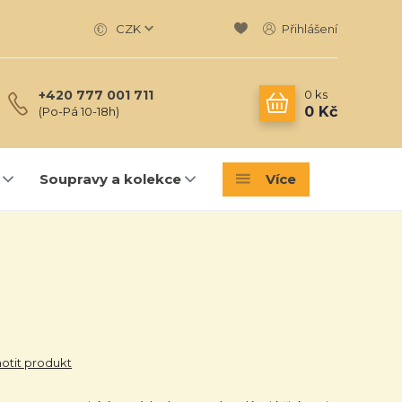
CZK
Přihlášení
0
ks
+420 777 001 711
0 Kč
(Po-Pá 10-18h)
Soupravy a kolekce
Více
tit produkt