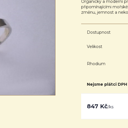
Organický a moderní p
připomínajícími mořské 
změnu, jemnost a neko
Dostupnost
Velikost
Rhodium
Nejsme plátci DPH
847 Kč
/
ks