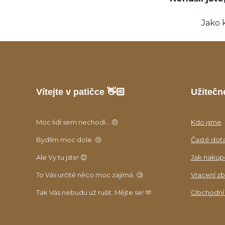
Jako 
Vítejte v patičce 👋🏻
Užitečn
Moc lidí sem nechodí... 😞
Kdo jsme
Bydlím moc dole. 😒
Časté dot
Ale Vy tu jste! 😊
Jak nakup
To Vás určitě něco moc zajímá. 🧐
Vracení zb
Tak Vás nebudu už rušit. Mějte se! 🫶
Obchodní