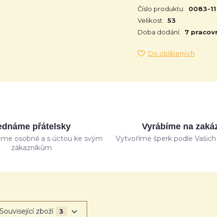
Číslo produktu:
0083-11
Velikost:
53
Doba dodání:
7 pracov
Do oblíbených
ednáme přátelsky
Vyrábíme na zaká
me osobně a s úctou ke svým
Vytvoříme šperk podle Vašich 
zákazníkům
Související zboží
3