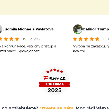
Ludmila Michaela Pavlátová
Dalibor Tram
19. 12. 2025
11.
lá komunikace, vstřícný přístup a
Výroba na zákazku, r
izní práce. Spokojenost!
kvalitní.
e, co potřebujete?
Ozvěte se nám.
Moc rádi Vám v