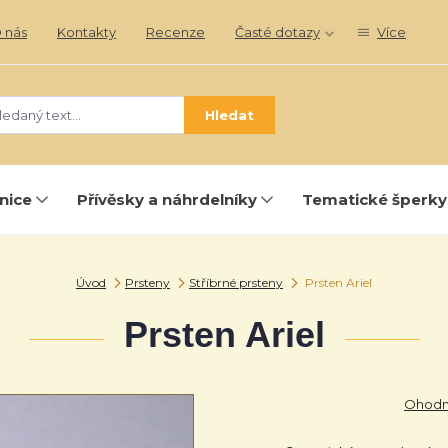
 nás
Kontakty
Recenze
Časté dotazy
Více
Hledat
nice
Přívěsky a náhrdelníky
Tematické šperky
Úvod
Prsteny
Stříbrné prsteny
Prsten Ariel
Prsten Ariel
Ohodno