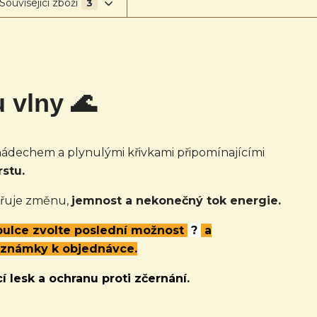
Související zboží
3
u vlny 🌊
ádechem a plynulými křivkami připomínajícími
stu.
adřuje změnu,
jemnost a nekonečný tok energie.
abulce zvolte poslední možnost
?
a
oznámky k objednávce.
í lesk a ochranu proti zčernání.