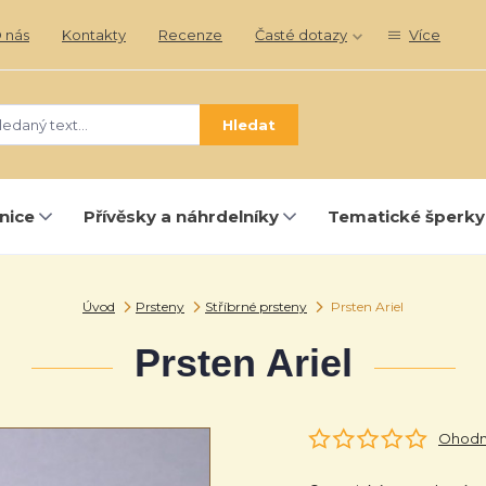
 nás
Kontakty
Recenze
Časté dotazy
Více
Hledat
nice
Přívěsky a náhrdelníky
Tematické šperky
Úvod
Prsteny
Stříbrné prsteny
Prsten Ariel
Prsten Ariel
Ohodno