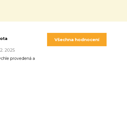
pota
Všechna hodnocení
 12. 2025
ychle provedená a