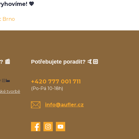
yhovíme! 💖
c Brno
? 📰
Potřebujete poradit? 🤙🏻
🏻‍🏭
+420 777 001 711
(Po-Pá 10-18h)
ské tvorbě
info@aufler.cz