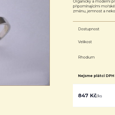
Organický a moderní p
připomínajícími mořské 
změnu, jemnost a neko
Dostupnost
Velikost
Rhodium
Nejsme plátci DPH
847 Kč
/
ks