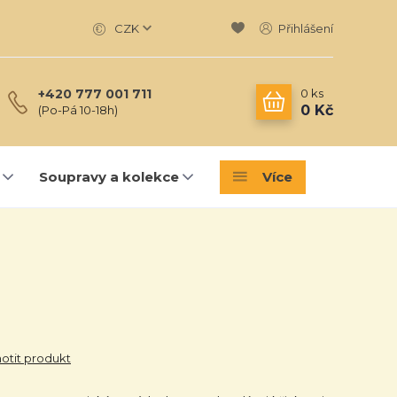
CZK
Přihlášení
0
ks
+420 777 001 711
0 Kč
(Po-Pá 10-18h)
Soupravy a kolekce
Více
tit produkt