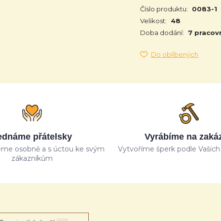
Číslo produktu:
0083-1
Velikost:
48
Doba dodání:
7 pracov
Do oblíbených
ednáme přátelsky
Vyrábíme na zaká
me osobně a s úctou ke svým
Vytvoříme šperk podle Vašich 
zákazníkům