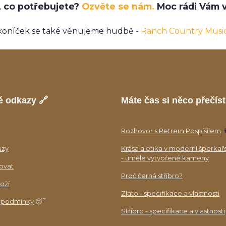
e, co potřebujete?
Ozvěte se nám.
Moc rádi Vám v
koníček se také věnujeme hudbě -
Ranch Country Musi
é odkazy 🔗
Máte čas si něco přečíst
Rozhovor s Petrem Pospíšilem

azy
Krása a etika v moderní šperkař
- uměle vytvořené kameny
ovat
Proč černá stříbro?
oží
Zlato - specifikace a vlastnosti
 podmínky
😴
Stříbro - specifikace a vlastnosti