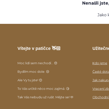
Nenašli jst
Jako 
Vítejte v patičce 👋🏻
Užitečn
Moc lidí sem nechodí... 😞
Kdo jsme
Bydlím moc dole. 😒
Časté dot
Ale Vy tu jste! 😊
Jak nakup
To Vás určitě něco moc zajímá. 🧐
Vracení zb
Tak Vás nebudu už rušit. Mějte se! 🫶
Obchodní