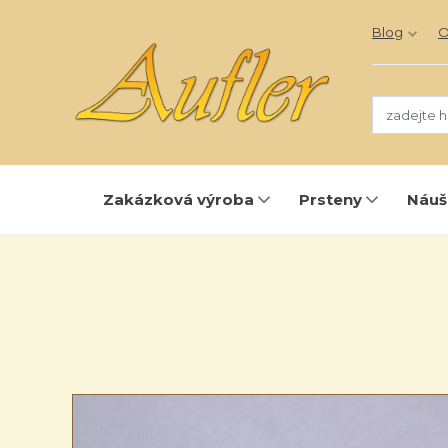
Blog
O
Zakázková výroba
Prsteny
Náuš