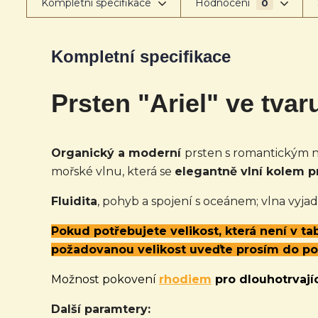
Kompletní specifikace
Hodnocení
0
Kompletní specifikace
Prsten "Ariel" ve tvar
Organický a moderní
prsten s romantickým n
mořské vlnu, která se
elegantně vlní kolem pr
Fluidita
, pohyb a spojení s oceánem; vlna vyj
Pokud potřebujete velikost, která není v t
požadovanou velikost uveďte prosím do p
Možnost pokovení
rhodiem
pro dlouhotrvajíc
Další paramtery: