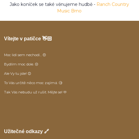
Jako koníček se také věnujeme hudbě -
Ranch Country
Music Brno
Vítejte v patičce 👋🏻
Moc lidí sem nechodí... 😞
Bydlím moc dole. 😒
Ale Vy tu jste! 😊
To Vás určitě něco moc zajímá. 🧐
Tak Vás nebudu už rušit. Mějte se! 🫶
Užitečné odkazy 🔗