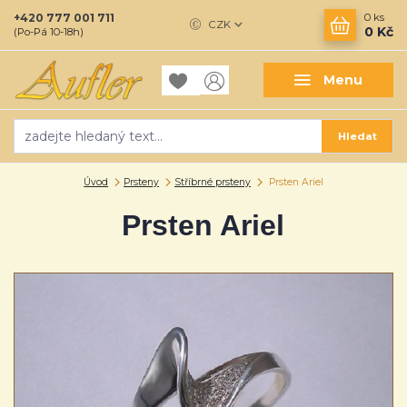
+420 777 001 711
0
ks
CZK
0 Kč
(Po-Pá 10-18h)
Menu
Hledat
Úvod
Prsteny
Stříbrné prsteny
Prsten Ariel
Prsten Ariel