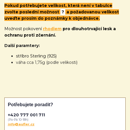
Pokud potřebujete velikost, která není v tabulce
zvolte poslední možnost
?
a požadovanou velikost
uveďte prosím do poznámky k objednávce.
Možnost pokovení
rhodiem
pro dlouhotrvající lesk a
ochranu proti zčernání.
Další paramtery:
stříbro Sterling (925)
váha cca 1,75g (podle velikosti)
Potřebujete poradit?
+420 777 001 711
(Po-Pá 10-18h)
info@aufler.cz