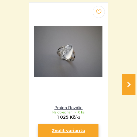
Prsten Rozálie
P
Na objednání > 10 ks
Na 
1 025 Kč
/
ks
Zvolit variantu
Zv