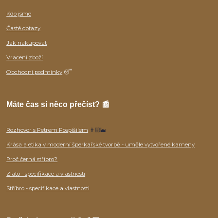
Kdo jsme
Časté dotazy
Jak nakupovat
Vracení zboží
Obchodní podmínky
😴
Máte čas si něco přečíst? 📰
Rozhovor s Petrem Pospíšilem
👨🏻‍🏭
Krása a etika v moderní šperkařské tvorbě - uměle vytvořené kameny
Proč černá stříbro?
Zlato - specifikace a vlastnosti
Stříbro - specifikace a vlastnosti