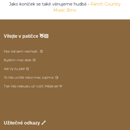
Jako koníček se také věnujeme hudbě -
Ranch Country
Music Brno
Vítejte v patičce 👋🏻
Moc lidí sem nechodí... 😞
Bydlím moc dole. 😒
Ale Vy tu jste! 😊
To Vás určitě něco moc zajímá. 🧐
Tak Vás nebudu už rušit. Mějte se! 🫶
Užitečné odkazy 🔗