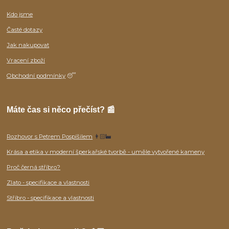
Kdo jsme
Časté dotazy
Jak nakupovat
Vracení zboží
Obchodní podmínky
😴
Máte čas si něco přečíst? 📰
Rozhovor s Petrem Pospíšilem
👨🏻‍🏭
Krása a etika v moderní šperkařské tvorbě - uměle vytvořené kameny
Proč černá stříbro?
Zlato - specifikace a vlastnosti
Stříbro - specifikace a vlastnosti