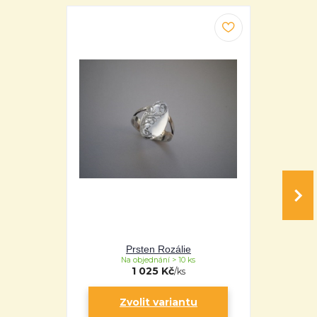
Prsten Rozálie
P
Na objednání > 10 ks
Na 
1 025 Kč
/
ks
Zvolit variantu
Zv