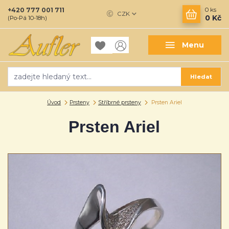
+420 777 001 711
0
ks
CZK
0 Kč
(Po-Pá 10-18h)
Menu
Hledat
Úvod
Prsteny
Stříbrné prsteny
Prsten Ariel
Prsten Ariel