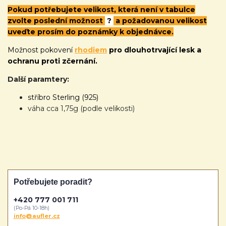
Pokud potřebujete velikost, která není v tabulce
zvolte poslední možnost
?
a požadovanou velikost
uveďte prosím do poznámky k objednávce.
Možnost pokovení
rhodiem
pro dlouhotrvající lesk a
ochranu proti zčernání.
Další paramtery:
stříbro Sterling (925)
váha cca 1,75g (podle velikosti)
Potřebujete poradit?
+420 777 001 711
(Po-Pá 10-18h)
info@aufler.cz