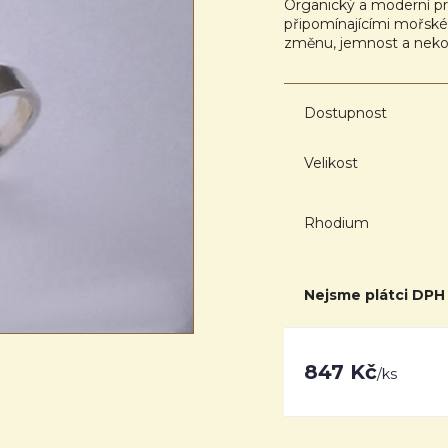
Organický a moderní p
připomínajícími mořské 
změnu, jemnost a neko
Dostupnost
Velikost
Rhodium
Nejsme plátci DPH
847 Kč
/
ks