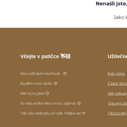
Nenašli jst
Jako 
Vítejte v patičce 👋🏻
Užitečn
Moc lidí sem nechodí... 😞
Kdo jsme
Bydlím moc dole. 😒
Časté dot
Ale Vy tu jste! 😊
Jak nakup
To Vás určitě něco moc zajímá. 🧐
Vracení zb
Tak Vás nebudu už rušit. Mějte se! 🫶
Obchodní