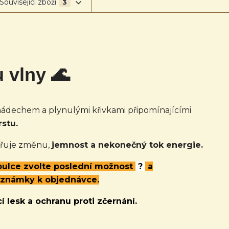
Související zboží
3
u vlny 🌊
ádechem a plynulými křivkami připomínajícími
stu.
adřuje změnu,
jemnost a nekonečný tok energie.
abulce zvolte poslední možnost
?
a
oznámky k objednávce.
í lesk a ochranu proti zčernání.