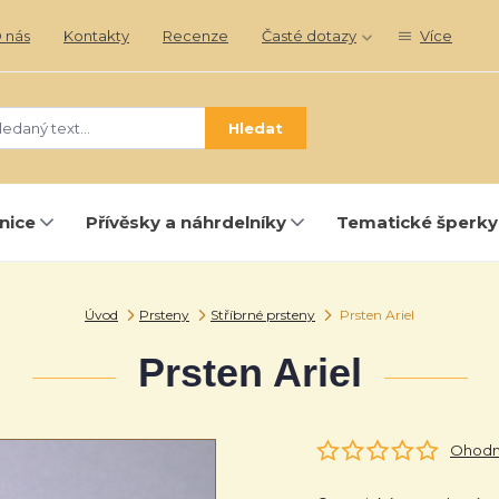
 nás
Kontakty
Recenze
Časté dotazy
Více
Hledat
nice
Přívěsky a náhrdelníky
Tematické šperky
Úvod
Prsteny
Stříbrné prsteny
Prsten Ariel
Prsten Ariel
Ohodno