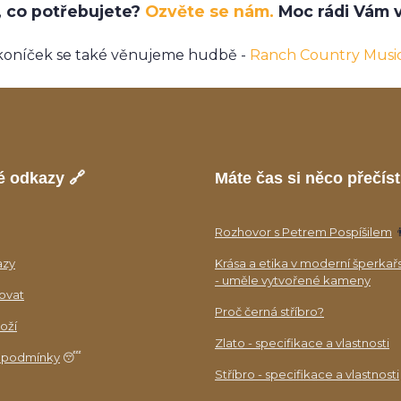
e, co potřebujete?
Ozvěte se nám.
Moc rádi Vám v
koníček se také věnujeme hudbě -
Ranch Country Musi
é odkazy 🔗
Máte čas si něco přečíst
Rozhovor s Petrem Pospíšilem

azy
Krása a etika v moderní šperkař
- uměle vytvořené kameny
ovat
Proč černá stříbro?
oží
Zlato - specifikace a vlastnosti
 podmínky
😴
Stříbro - specifikace a vlastnosti