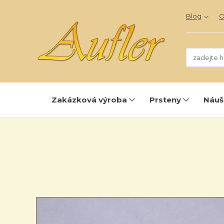
Blog
O
Zakázková výroba
Prsteny
Náuš