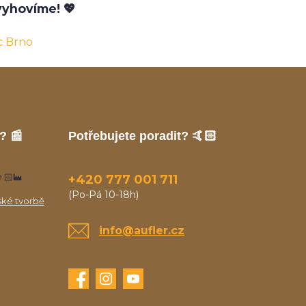
yhovíme! 💖
c Brno
? 📰
Potřebujete poradit? 🤙🏻
🏻‍🏭
+420 777 001 711
(Po-Pá 10-18h)
ské tvorbě
info@aufler.cz