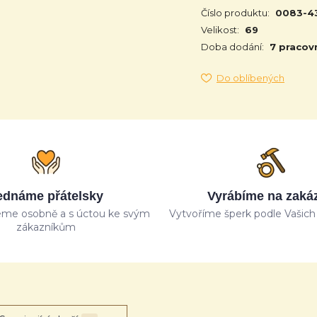
Číslo produktu:
0083-4
Velikost:
69
Doba dodání:
7 pracov
Do oblíbených
ednáme přátelsky
Vyrábíme na zaká
me osobně a s úctou ke svým
Vytvoříme šperk podle Vašich 
zákazníkům