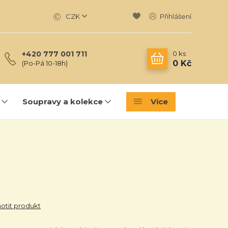
CZK
Přihlášení
0
ks
+420 777 001 711
0 Kč
(Po-Pá 10-18h)
Soupravy a kolekce
Více
tit produkt