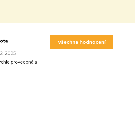
pota
Všechna hodnocení
 12. 2025
ychle provedená a