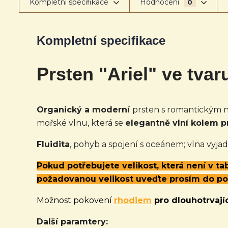
Kompletní specifikace
Hodnocení
0
Kompletní specifikace
Prsten "Ariel" ve tvar
Organický a moderní
prsten s romantickým n
mořské vlnu, která se
elegantně vlní kolem pr
Fluidita
, pohyb a spojení s oceánem; vlna vyj
Pokud potřebujete velikost, která není v t
požadovanou velikost uveďte prosím do p
Možnost pokovení
rhodiem
pro dlouhotrvajíc
Další paramtery: