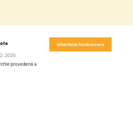
pota
Všechna hodnocení
 12. 2025
ychle provedená a