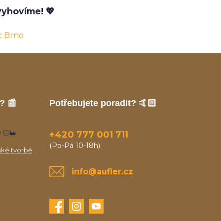
yhovíme! 💖
c Brno
? 📰
Potřebujete poradit? 🤙🏻
🏻‍🏭
+420 777 001 711
(Po-Pá 10-18h)
ské tvorbě
info@aufler.cz