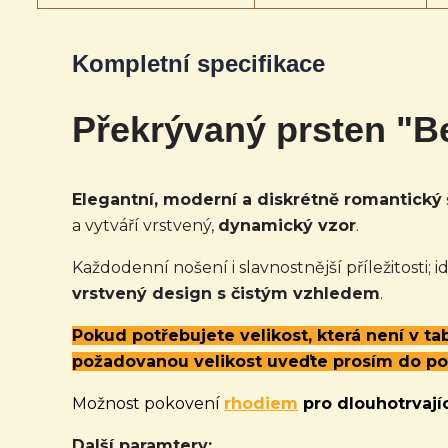
Kompletní specifikace
Překrývaný prsten "Be
Elegantní, moderní a diskrétně romantický
a vytváří vrstvený,
dynamický vzor
.
Každodenní nošení i slavnostnější příležitosti;
vrstvený design s čistým vzhledem
.
Pokud potřebujete velikost, která není v t
požadovanou velikost uveďte prosím do p
Možnost pokovení
rhodiem
pro dlouhotrvajíc
Další paramtery: