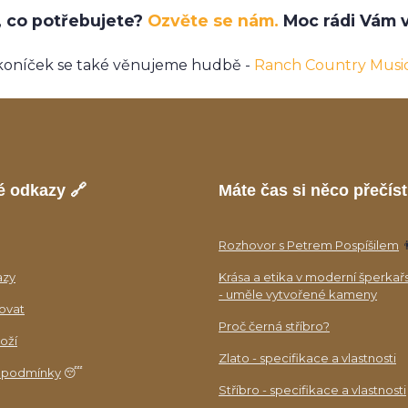
e, co potřebujete?
Ozvěte se nám.
Moc rádi Vám v
koníček se také věnujeme hudbě -
Ranch Country Musi
é odkazy 🔗
Máte čas si něco přečíst
Rozhovor s Petrem Pospíšilem

azy
Krása a etika v moderní šperkař
- uměle vytvořené kameny
ovat
Proč černá stříbro?
oží
Zlato - specifikace a vlastnosti
 podmínky
😴
Stříbro - specifikace a vlastnosti