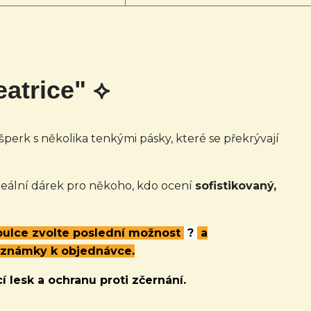
atrice" ⟡
šperk s několika tenkými pásky, které se překrývají
 ideální dárek pro někoho, kdo ocení
sofistikovaný,
abulce zvolte poslední možnost
?
a
oznámky k objednávce.
í lesk a ochranu proti zčernání.