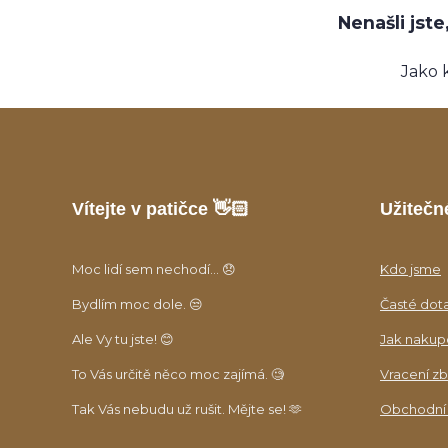
Nenašli jst
Jako 
Vítejte v patičce 👋🏻
Užitečn
Moc lidí sem nechodí... 😞
Kdo jsme
Bydlím moc dole. 😒
Časté dot
Ale Vy tu jste! 😊
Jak nakup
To Vás určitě něco moc zajímá. 🧐
Vracení zb
Tak Vás nebudu už rušit. Mějte se! 🫶
Obchodní