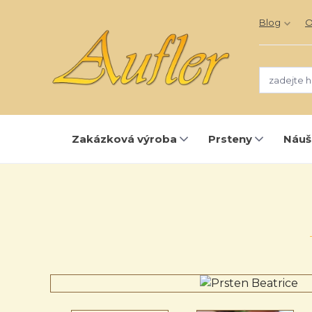
Blog
O
Zakázková výroba
Prsteny
Náuš