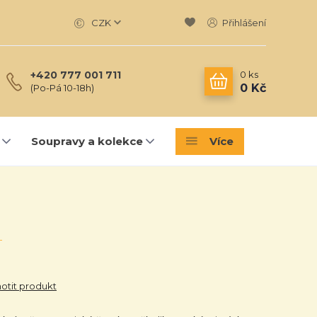
CZK
Přihlášení
0
ks
+420 777 001 711
0 Kč
(Po-Pá 10-18h)
Soupravy a kolekce
Více
tit produkt