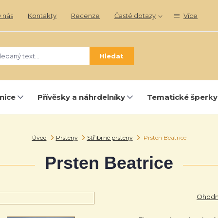
 nás
Kontakty
Recenze
Časté dotazy
Více
Hledat
nice
Přívěsky a náhrdelníky
Tematické šperky
Úvod
Prsteny
Stříbrné prsteny
Prsten Beatrice
Prsten Beatrice
Ohodno