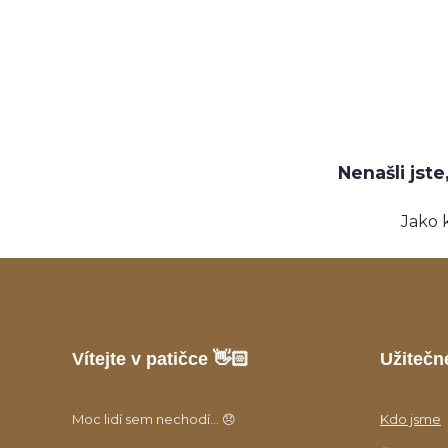
Nenašli jst
Jako 
Vítejte v patičce 👋🏻
Užitečn
Moc lidí sem nechodí... 😞
Kdo jsme