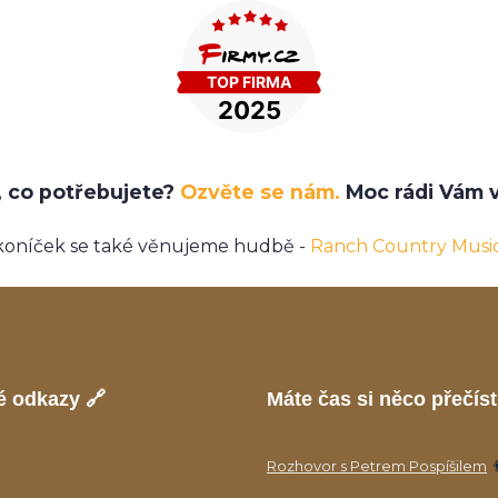
e, co potřebujete?
Ozvěte se nám.
Moc rádi Vám v
koníček se také věnujeme hudbě -
Ranch Country Musi
é odkazy 🔗
Máte čas si něco přečíst
Rozhovor s Petrem Pospíšilem
