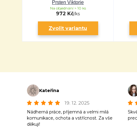
Prsten Viktorie
Na objednání > 10 ks
972 Kč
/
ks
Zvolit variantu
Kateřina
19. 12. 2025
Nádherná práce, příjemná a velmi milá
Skvě
komunikace, ochota a vstřícnost. Za vše
prec
děkuji!