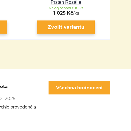
Prsten Rozálie
Na objednání > 10 ks
1 025 Kč
/
ks
Zvolit variantu
pota
Všechna hodnocení
 12. 2025
ychle provedená a