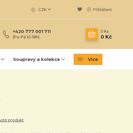
CZK
Přihlášení
0
ks
+420 777 001 711
0 Kč
(Po-Pá 10-18h)
Soupravy a kolekce
Více
tit produkt