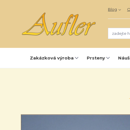
Blog
O
Zakázková výroba
Prsteny
Náuš