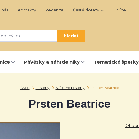
 nás
Kontakty
Recenze
Časté dotazy
Více
Hledat
nice
Přívěsky a náhrdelníky
Tematické šperky
Úvod
Prsteny
Stříbrné prsteny
Prsten Beatrice
Prsten Beatrice
Ohodno