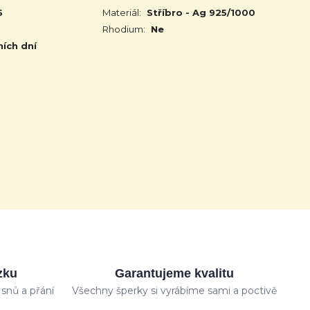
5
Materiál:
Stříbro - Ag 925/1000
Rhodium:
Ne
ních dní
zku
Garantujeme kvalitu
snů a přání
Všechny šperky si vyrábíme sami a poctivě