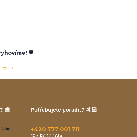
yhovíme! 💖
c Brno
? 📰
Potřebujete poradit? 🤙🏻
🏻‍🏭
+420 777 001 711
(Po-Pá 10-18h)