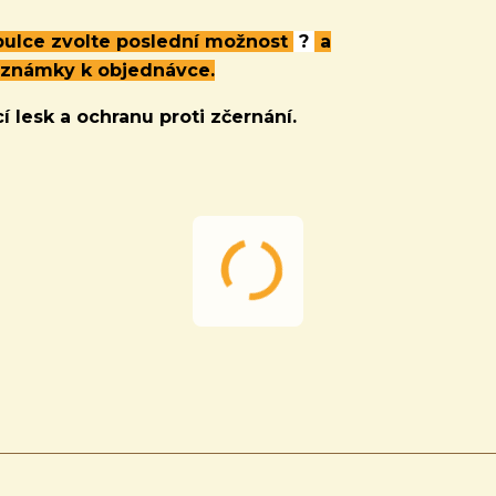
abulce zvolte poslední možnost
?
a
oznámky k objednávce.
í lesk a ochranu proti zčernání.