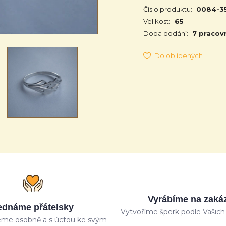
Číslo produktu:
0084-3
Velikost:
65
Doba dodání:
7 pracov
Do oblíbených
Vyrábíme na zaká
ednáme přátelsky
Vytvoříme šperk podle Vašich 
me osobně a s úctou ke svým