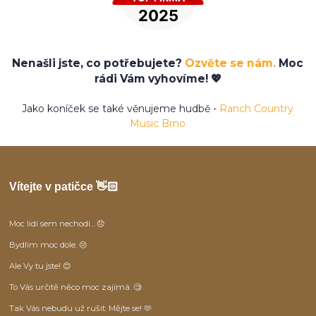
Nenašli jste, co potřebujete?
Ozvěte se nám.
Moc
rádi Vám vyhovíme! 💖
Jako koníček se také věnujeme hudbě -
Ranch Country
Music Brno
Vítejte v patičce 👋🏻
Moc lidí sem nechodí... 😞
Bydlím moc dole. 😒
Ale Vy tu jste! 😊
To Vás určitě něco moc zajímá. 🧐
Tak Vás nebudu už rušit. Mějte se! 🫶