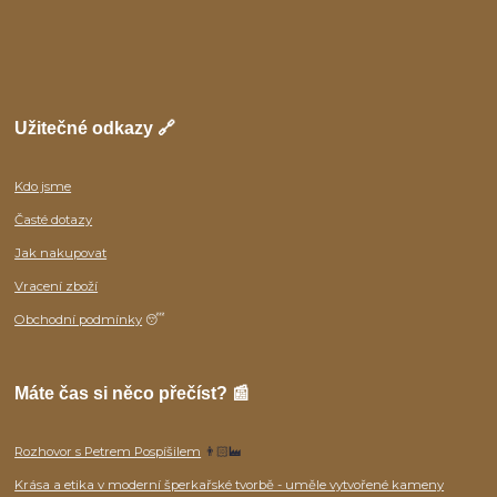
Užitečné odkazy 🔗
Kdo jsme
Časté dotazy
Jak nakupovat
Vracení zboží
Obchodní podmínky
😴
Máte čas si něco přečíst? 📰
Rozhovor s Petrem Pospíšilem
👨🏻‍🏭
Krása a etika v moderní šperkařské tvorbě - uměle vytvořené kameny