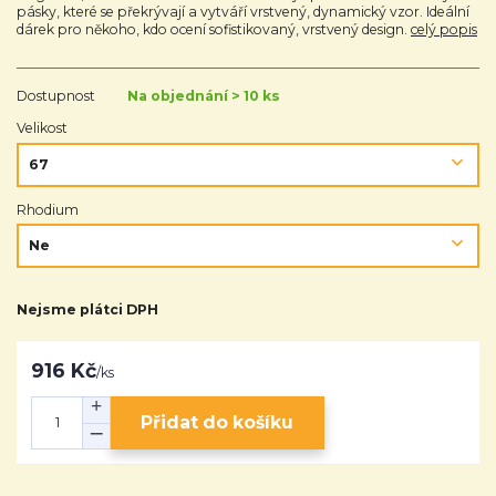
pásky, které se překrývají a vytváří vrstvený, dynamický vzor. Ideální
dárek pro někoho, kdo ocení sofistikovaný, vrstvený design.
celý popis
Dostupnost
Na objednání > 10 ks
Velikost
Rhodium
Nejsme plátci DPH
916 Kč
/
ks
Přidat do košíku