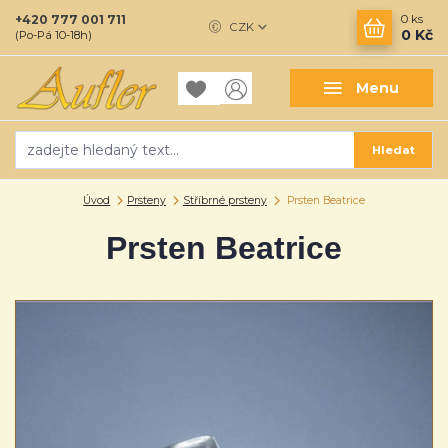
+420 777 001 711
0
ks
CZK
0 Kč
(Po-Pá 10-18h)
Menu
Hledat
Úvod
Prsteny
Stříbrné prsteny
Prsten Beatrice
Prsten Beatrice