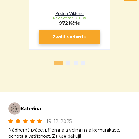
Prsten Viktorie
P
Na objednání > 10 ks
Na 
972 Kč
/
ks
Zvolit variantu
Zv
Kateřina
19. 12. 2025
Nádherná práce, příjemná a velmi milá komunikace,
ochota a vstřícnost. Za vše děkuji!