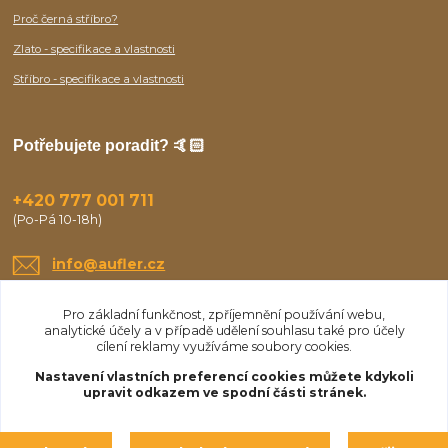
Proč černá stříbro?
Zlato - specifikace a vlastnosti
Stříbro - specifikace a vlastnosti
Potřebujete poradit? 🤙🏻
+420 777 001 711
(Po-Pá 10-18h)
info@aufler.cz
Pro základní funkčnost, zpříjemnění používání webu,
analytické účely a v případě udělení souhlasu také pro účely
cílení reklamy využíváme soubory cookies.
Nastavení vlastních preferencí cookies můžete kdykoli
upravit odkazem ve spodní části stránek.
Upravit sběr cookies.