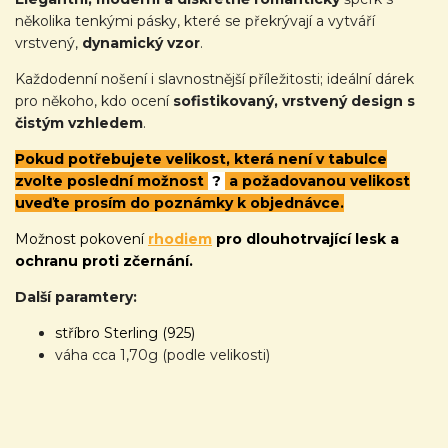
několika tenkými pásky, které se překrývají a vytváří
vrstvený,
dynamický vzor
.
Každodenní nošení i slavnostnější příležitosti; ideální dárek
pro někoho, kdo ocení
sofistikovaný, vrstvený design s
čistým vzhledem
.
Pokud potřebujete velikost, která není v tabulce
zvolte poslední možnost
?
a požadovanou velikost
uveďte prosím do poznámky k objednávce.
Možnost pokovení
rhodiem
pro dlouhotrvající lesk a
ochranu proti zčernání.
Další paramtery:
stříbro Sterling (925)
váha cca 1,70g (podle velikosti)